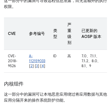
这一部分中的漏洞可导致远程信息泄露，而无需额外的执行
权限。
严
类
重
已更新的
CVE
参考编号
型
级
AOSP 版本
别
CVE-
A-
ID
高
7.0、7.1.1、
2018-
112159033
7.1.2、8.0、
9526
[
2
] [
3
] [
4
]
8.1、9
内核组件
这一部分中的漏洞可让本地恶意应用绕过将应用数据与其他
应用分隔开来的操作系统防护功能。