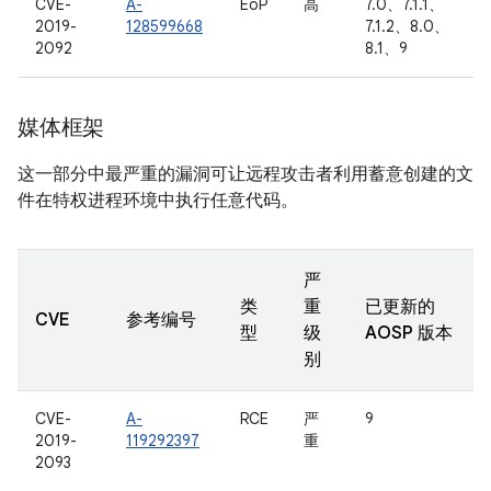
CVE-
A-
EoP
高
7.0、7.1.1、
2019-
128599668
7.1.2、8.0、
2092
8.1、9
媒体框架
这一部分中最严重的漏洞可让远程攻击者利用蓄意创建的文
件在特权进程环境中执行任意代码。
严
类
重
已更新的
CVE
参考编号
型
级
AOSP 版本
别
CVE-
A-
RCE
严
9
2019-
119292397
重
2093