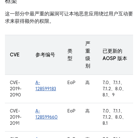
框架
这一部分中最严重的漏洞可让本地恶意应用绕过用户互动要
求来获得额外的权限。
严
类
重
已更新的
CVE
参考编号
型
级
AOSP 版本
别
CVE-
A-
EoP
高
7.0、7.1.1、
2019-
128599183
7.1.2、8.0、
2090
8.1、9
CVE-
A-
EoP
高
7.0、7.1.1、
2019-
128599660
7.1.2、8.0、
2091
8.1