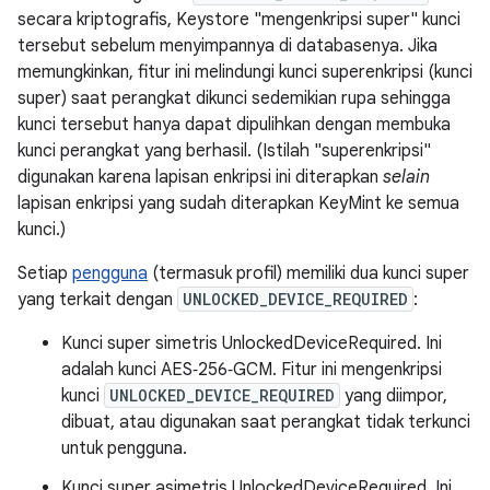
secara kriptografis, Keystore "mengenkripsi super" kunci
tersebut sebelum menyimpannya di databasenya. Jika
memungkinkan, fitur ini melindungi kunci superenkripsi (kunci
super) saat perangkat dikunci sedemikian rupa sehingga
kunci tersebut hanya dapat dipulihkan dengan membuka
kunci perangkat yang berhasil. (Istilah "superenkripsi"
digunakan karena lapisan enkripsi ini diterapkan
selain
lapisan enkripsi yang sudah diterapkan KeyMint ke semua
kunci.)
Setiap
pengguna
(termasuk profil) memiliki dua kunci super
yang terkait dengan
UNLOCKED_DEVICE_REQUIRED
:
Kunci super simetris UnlockedDeviceRequired. Ini
adalah kunci AES‑256‑GCM. Fitur ini mengenkripsi
kunci
UNLOCKED_DEVICE_REQUIRED
yang diimpor,
dibuat, atau digunakan saat perangkat tidak terkunci
untuk pengguna.
Kunci super asimetris UnlockedDeviceRequired. Ini