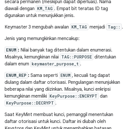
secara permanen (meskipun dapat diperluas). Nama
diawali dengan
KM_TAG
. Empat bit teratas ID tag
digunakan untuk menunjukkan jenis.
Keymaster 3 mengubah awalan
KM_TAG
menjadi
Tag::
.
Jenis yang memungkinkan mencakup:
ENUM
:
Nilai banyak tag ditentukan dalam enumerasi.
Misalnya, kemungkinan nilai
TAG::PURPOSE
ditentukan
dalam enum
keymaster_purpose_t
.
ENUM_REP
:
Sama seperti
ENUM
, kecuali tag dapat
diulang dalam daftar otorisasi. Pengulangan menunjukkan
beberapa nilai yang diizinkan. Misalnya, kunci enkripsi
kemungkinan memiliki
KeyPurpose::ENCRYPT
dan
KeyPurpose::DECRYPT
.
Saat KeyMint membuat kunci, pemanggil menentukan
daftar otorisasi untuk kunci. Daftar ini diubah oleh
Keystore dan KeyMint untuk menambahkan batasan