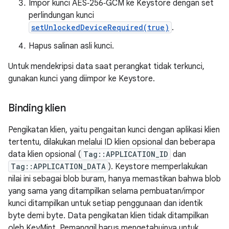
Impor kunci AES‑256‑GCM ke Keystore dengan set
perlindungan kunci
setUnlockedDeviceRequired(true)
.
Hapus salinan asli kunci.
Untuk mendekripsi data saat perangkat tidak terkunci,
gunakan kunci yang diimpor ke Keystore.
Binding klien
Pengikatan klien, yaitu pengaitan kunci dengan aplikasi klien
tertentu, dilakukan melalui ID klien opsional dan beberapa
data klien opsional (
Tag::APPLICATION_ID
dan
Tag::APPLICATION_DATA
). Keystore memperlakukan
nilai ini sebagai blob buram, hanya memastikan bahwa blob
yang sama yang ditampilkan selama pembuatan/impor
kunci ditampilkan untuk setiap penggunaan dan identik
byte demi byte. Data pengikatan klien tidak ditampilkan
oleh KeyMint. Pemanggil harus mengetahuinya untuk