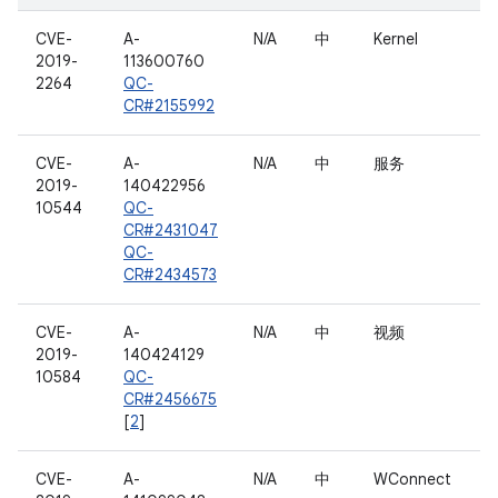
CVE-
A-
N/A
中
Kernel
2019-
113600760
2264
QC-
CR#2155992
CVE-
A-
N/A
中
服务
2019-
140422956
10544
QC-
CR#2431047
QC-
CR#2434573
CVE-
A-
N/A
中
视频
2019-
140424129
10584
QC-
CR#2456675
[
2
]
CVE-
A-
N/A
中
WConnect