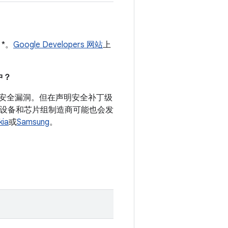
 *。
Google Developers 网站
上
。
中？
录的安全漏洞。但在声明安全补丁级
d 设备和芯片组制造商可能也会发
kia
或
Samsung
。