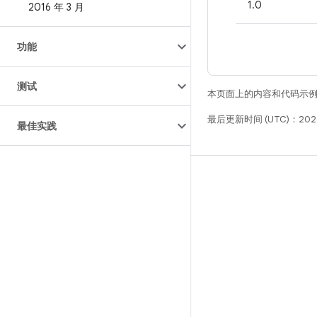
1.0
2016 年 3 月
功能
测试
本页面上的内容和代码示
最后更新时间 (UTC)：2026
最佳实践
构建
Android 代码库
要求
下载
预览二进制文件
出厂映像