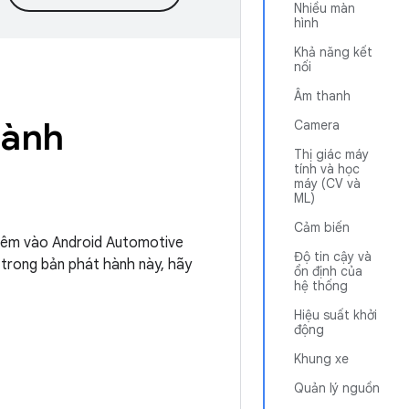
Nhiều màn
hình
Khả năng kết
nối
Âm thanh
hành
Camera
Thị giác máy
tính và học
máy (CV và
ML)
Cảm biến
 thêm vào Android Automotive
Độ tin cậy và
 trong bản phát hành này, hãy
ổn định của
hệ thống
Hiệu suất khởi
động
Khung xe
Quản lý nguồn