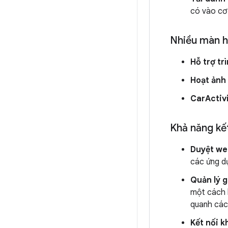
có vào cơ 
Nhiều màn h
Hỗ trợ tr
Hoạt ảnh
CarActiv
Khả năng kết
Duyệt we
các ứng dụ
Quản lý g
một cách 
quanh các 
Kết nối k