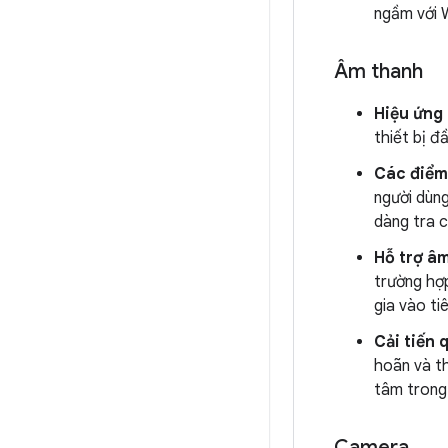
ngầm với W
Âm thanh
Hiệu ứng 
thiết bị đ
Các điểm 
người dùng
dàng tra c
Hỗ trợ â
trường hợ
gia vào t
Cải tiến 
hoãn và t
tâm trong
Camera