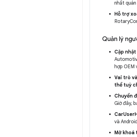
nhất quán
Hỗ trợ xo
RotaryCont
Quản lý ngư
Cập nhật 
Automotive
hợp OEM v
Vai trò v
thể tuỳ c
Chuyển đ
Giờ đây, b
CarUser
và Android
Mở khoá t