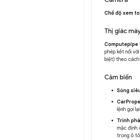
Chế độ xem to
Thị giác má
Computepipe t
phép kết nối vớ
biệt) theo cách 
Cảm biến
Sóng siê
CarPrope
lệnh gọi l
Trình phá
mặc định c
trong ô tô