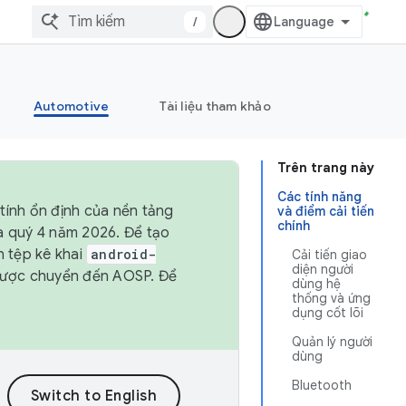
/
Automotive
Tài liệu tham khảo
Trên trang này
Các tính năng
tính ổn định của nền tảng
và điểm cải tiến
chính
và quý 4 năm 2026. Để tạo
h tệp kê khai
android-
Cải tiến giao
diện người
được chuyển đến AOSP. Để
dùng hệ
thống và ứng
dụng cốt lõi
Quản lý người
dùng
Bluetooth