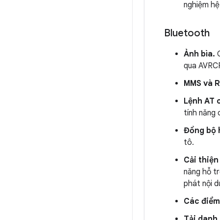
nghiệm hệ
Bluetooth
Ảnh bìa.
G
qua AVRCP
MMS và R
Lệnh AT 
tính năng 
Đồng bộ 
tô.
Cải thiện
năng hỗ tr
phát nội d
Các điểm 
Tải danh