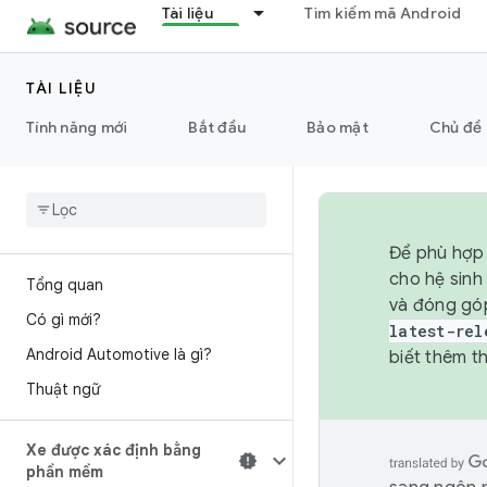
Tài liệu
Tìm kiếm mã Android
TÀI LIỆU
Tính năng mới
Bắt đầu
Bảo mật
Chủ đề 
Để phù hợp 
cho hệ sinh
Tổng quan
và đóng gó
Có gì mới?
latest-rel
Android Automotive là gì?
biết thêm th
Thuật ngữ
Xe được xác định bằng
phần mềm