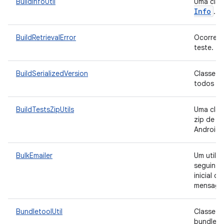
BuildInfoUtil
Uma class
Info
.
BuildRetrievalError
Ocorreu 
teste.
BuildSerializedVersion
Classe q
todos o
BuildTestsZipUtils
Uma clas
zip de t
Android.
BulkEmailer
Um utilit
seguinte
inicial d
mensage
BundletoolUtil
Classe ut
bundletoo