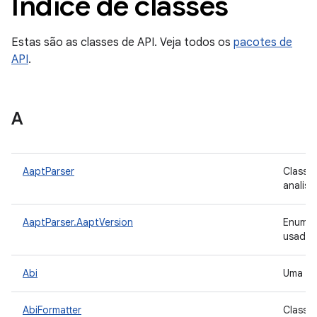
Índice de classes
Estas são as classes de API. Veja todos os
pacotes de
API
.
A
AaptParser
Classe
analis
AaptParser.AaptVersion
Enumer
usada p
Abi
Uma cl
AbiFormatter
Classe 