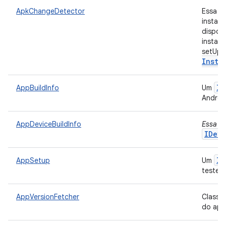
ApkChangeDetector
Essa c
instala
disposi
instal
setUp 
Insta
IB
AppBuildInfo
Um
Androi
AppDeviceBuildInfo
Essa cl
IDevi
IT
AppSetup
Um
testes 
AppVersionFetcher
Classe 
do app