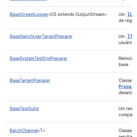
ILe
BaseStreamLogger
<OS extends OutputStream>
Um
de regis
ITa
BaseSwitchUserTargetPreparer
Um
usuário 
BaseSystemTestEnvPreparer
Reinicial
base
BaseTargetPreparer
Classe d
Prepare
desativa
BaseTestSuite
Um teste
compatib
BatchChannel
<T>
Classe au
resultad