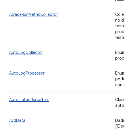
AtraceRunMetricCollector
Coleta 
no dire
teste, 
process
teste e
AutoLogCollector
Enumer
proces
AutoLogProcessor
Enumer
pode s
conect
AutomatedReporters
Classe
automa
AvdData
Dados 
[IDevi