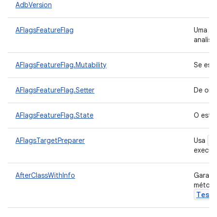
AdbVersion
AFlagsFeatureFlag
Uma de
analisa
AFlagsFeatureFlag.Mutability
Se ess
AFlagsFeatureFlag.Setter
De onde
AFlagsFeatureFlag.State
O estad
a
AFlagsTargetPreparer
Usa
execut
AfterClassWithInfo
Garant
método
Test