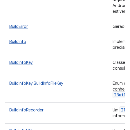
Android e
estiver d
BuildError
Gerado s
BuildInfo
Implemen
precisa 
BuildInfoKey
Classe q
consulta
BuildInfoKey.BuildInfoFileKey
Enum que
conhecid
IBuild
ITa
BuildInfoRecorder
Um
informaç