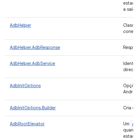
estado
a saíd
AdbHelper
Classe 
conexõ
AdbHelper.AdbResponse
Respos
AdbHelper.AdbService
Identif
direci
AdbInitOptions
Opções 
Androi
AdbInitOptions.Builder
Cria op
Au
AdbRootElevator
Um
quando 
estado