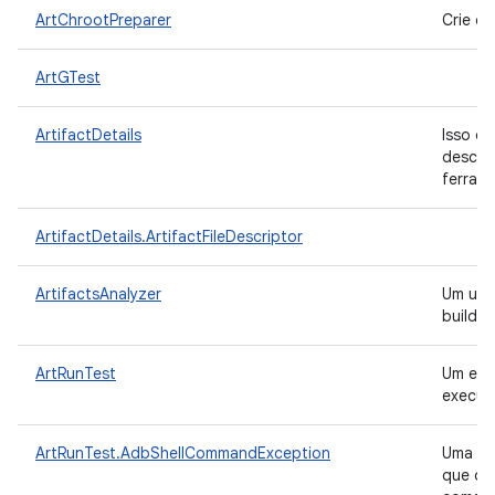
ArtChrootPreparer
Crie o 
ArtGTest
ArtifactDetails
Isso d
descri
ferram
ArtifactDetails.ArtifactFileDescriptor
ArtifactsAnalyzer
Um util
build p
ArtRunTest
Um exe
execuç
ArtRunTest.AdbShellCommandException
Uma cl
que oc