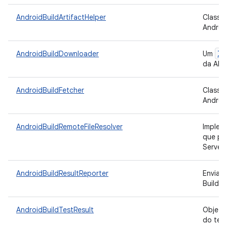
AndroidBuildArtifactHelper
Classe 
Android
IF
AndroidBuildDownloader
Um
da API 
AndroidBuildFetcher
Classe 
Android
AndroidBuildRemoteFileResolver
Implem
que pe
Server
AndroidBuildResultReporter
Envia o
Build.
AndroidBuildTestResult
Objeto
do test