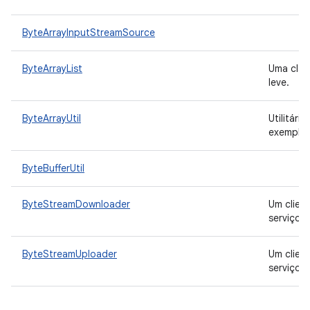
ByteArrayInputStreamSource
ByteArrayList
Uma clas
leve.
ByteArrayUtil
Utilitári
exemplo,
ByteBufferUtil
ByteStreamDownloader
Um clien
serviço 
ByteStreamUploader
Um clien
serviço 