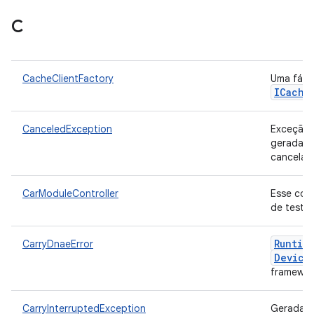
C
CacheClientFactory
Uma fábri
ICache
CanceledException
Exceção 
geradas 
cancela 
CarModuleController
Esse con
de teste
Runtim
CarryDnaeError
Device
framewor
CarryInterruptedException
Gerada q