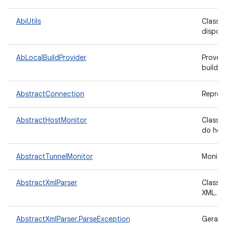
AbiUtils
Classe 
disposi
AbLocalBuildProvider
Provedo
build 
AbstractConnection
Repres
AbstractHostMonitor
Classe
do hos
AbstractTunnelMonitor
Monito
AbstractXmlParser
Classe 
XML.
AbstractXmlParser.ParseException
Gerado 