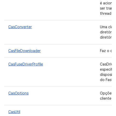
é aciona
ser trans
thread d
CasConverter
Uma clas
diretóri
diretório 
CasFileDownloader
Faz o do
CasFuseDriverProfile
CasDrive
específic
dispositi
do Fast
CasOptions
Opções d
cliente 
CasUtil