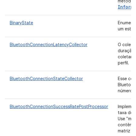
método 
Informa
BinaryState
Enumeraç
um esta
BluetoothConnectionLatencyCollector
O coleto
duração 
coletar 
perfil.
BluetoothConnectionStateCollector
Esse cole
Bluetoot
número d
BluetoothConnectionSuccessRatePostProcessor
Implemen
taxa de 
Use "met
contêm e
matriz nu