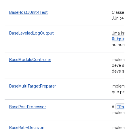
BaseHostJUnit4Test
Classe de
JUnit4 d
BaseLeveledLogOutput
Uma impl
Output
no nome
BaseModuleController
Implemen
deve ser
deve ser
BaseMultiTargetPreparer
Implemen
que perm
IPost
BasePostProcessor
A
implemen
BaseRetryDecision
Implemen