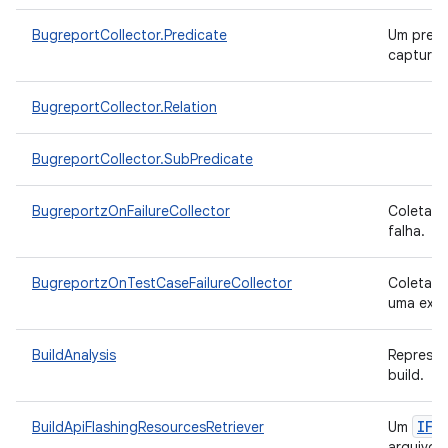
BugreportCollector.Predicate
Um predi
capturar
BugreportCollector.Relation
BugreportCollector.SubPredicate
BugreportzOnFailureCollector
Coleta u
falha.
BugreportzOnTestCaseFailureCollector
Coletar 
uma exec
BuildAnalysis
Represen
build.
IFl
BuildApiFlashingResourcesRetriever
Um
arquivos 