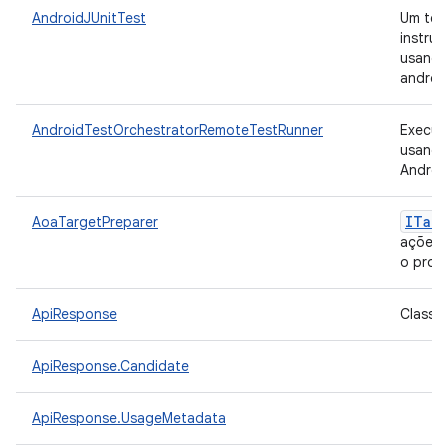
AndroidJUnitTest
Um tes
instru
usando
androi
AndroidTestOrchestratorRemoteTestRunner
Execut
usando
Androi
ITarg
AoaTargetPreparer
ações (
o prot
ApiResponse
Classe 
ApiResponse.Candidate
ApiResponse.UsageMetadata