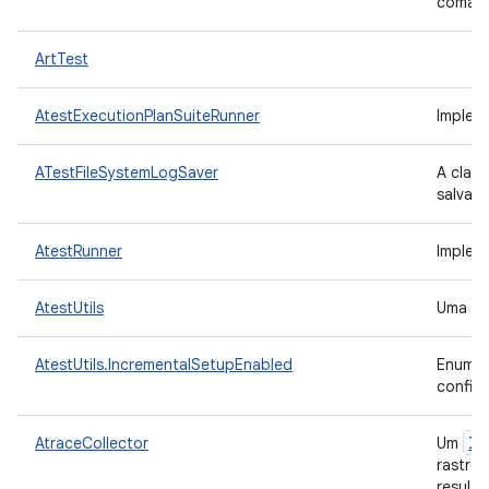
comand
ArtTest
AtestExecutionPlanSuiteRunner
Implem
ATestFileSystemLogSaver
A clas
salvar 
AtestRunner
Implem
AtestUtils
Uma cla
AtestUtils.IncrementalSetupEnabled
Enum q
config
IM
AtraceCollector
Um
rastre
resulta