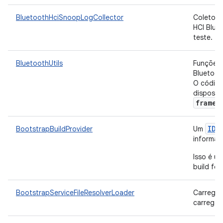
BluetoothHciSnoopLogCollector
Coletor 
HCI Blue
teste.
BluetoothUtils
Funções u
Bluetoot
O código
disposit
framew
IDe
BootstrapBuildProvider
Um
informaç
Isso é u
build fo
BootstrapServiceFileResolverLoader
Carrega 
carregam