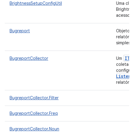
BrightnessSetupConfigUtil
Uma class
Brightne
acesso 
Bugreport
Objeto q
relatóri
simples 
ITe
BugreportCollector
Um
coleta r
configur
Listene
relatóri
BugreportCollector.Filter
BugreportCollector.Freq
BugreportCollector.Noun