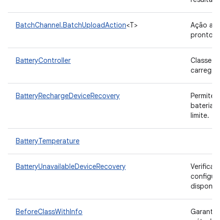
BatchChannel.BatchUploadAction
<T>
Ação a s
pronto p
BatteryController
Classe ut
carregam
BatteryRechargeDeviceRecovery
Permite 
bateria 
limite.
BatteryTemperature
BatteryUnavailableDeviceRecovery
Verifica
configura
disponív
BeforeClassWithInfo
Garantia