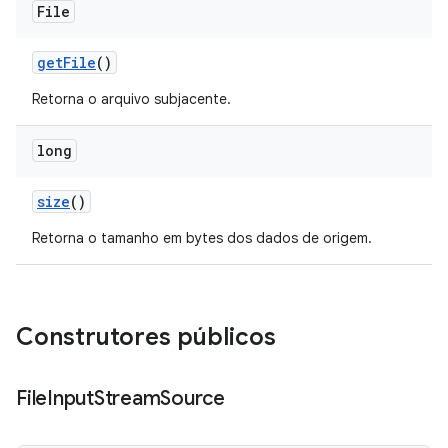
File
get
File
()
Retorna o arquivo subjacente.
long
size
()
Retorna o tamanho em bytes dos dados de origem.
Construtores públicos
File
Input
Stream
Source