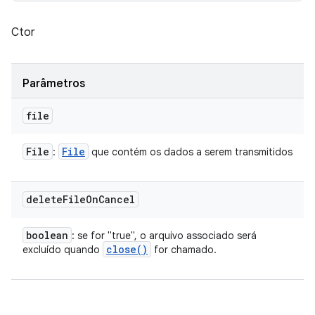
Ctor
Parâmetros
file
File
File
:
que contém os dados a serem transmitidos
delete
File
On
Cancel
boolean
: se for "true", o arquivo associado será
close(
)
excluído quando
for chamado.