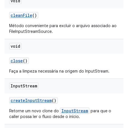
void
clean
File
()
Método conveniente para excluir o arquivo associado ao
FileInputStreamSource.
void
close
()
Faça a limpeza necessária na origem do InputStream.
Input
Stream
create
Input
Stream
()
InputStream
Retorne um novo clone do
para que o
caller possa ler o fluxo desde o início.