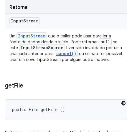
Retorna
Input
Stream
Input
Stream
Um
que o caller pode usar para ler a
null
fonte de dados desde o início. Pode retornar
se
Input
Stream
Source
este
tiver sido invalidado por uma
cancel(
)
chamada anterior para
ou se não for possível
criar um novo InputStream por algum outro motivo.
get
File
public File getFile ()