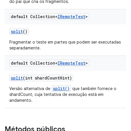
do pai que cria os fragmentos.
default Collection<
IRemote
Test
>
split
()
Fragmentar o teste em partes que podem ser executadas
separadamente.
default Collection<
IRemote
Test
>
split
(int shard
Count
Hint)
split()
Versão alternativa de
que também fornece o
shardCount, cuja tentativa de execução está em
andamento.
Métodos públicos