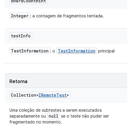
shard
Count
Hint
Integer
: a contagem de fragmentos tentada.
test
Info
Test
Information
Test
Information
: o
principal
Retorna
Collection<
IRemote
Test
>
Uma coleção de subtestes a serem executados
null
separadamente ou
se o teste não puder ser
fragmentado no momento.