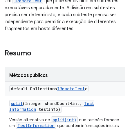
Um
IRemoteTest
que pode ser dividido em subtestes
executáveis separadamente. A divisão em subtestes
precisa ser determinista, e cada subteste precisa ser
independente para permitir a execução de diferentes
fragmentos em hosts diferentes.
Resumo
Métodos públicos
default Collection<
IRemote
Test
>
split
(Integer shard
Count
Hint
,
Test
Information
test
Info)
split(int)
Versão alternativa de
que também fornece
TestInformation
um
que contém informações iniciais