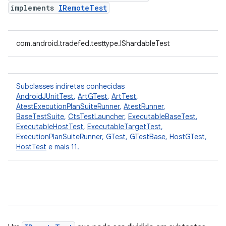
implements
IRemoteTest
com.android.tradefed.testtype.IShardableTest
Subclasses indiretas conhecidas
AndroidJUnitTest
,
ArtGTest
,
ArtTest
,
AtestExecutionPlanSuiteRunner
,
AtestRunner
,
BaseTestSuite
,
CtsTestLauncher
,
ExecutableBaseTest
,
ExecutableHostTest
,
ExecutableTargetTest
,
ExecutionPlanSuiteRunner
,
GTest
,
GTestBase
,
HostGTest
,
HostTest
e mais 11.