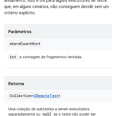
andamento. Isso é útil para alguns executores de teste
que, em alguns cenários, não conseguem decidir sem um
critério explícito.
Parâmetros
shard
Count
Hint
int
: a contagem de fragmentos tentada.
Retorna
Collection<
IRemote
Test
>
Uma coleção de subtestes a serem executados
null
separadamente ou
se o teste não puder ser