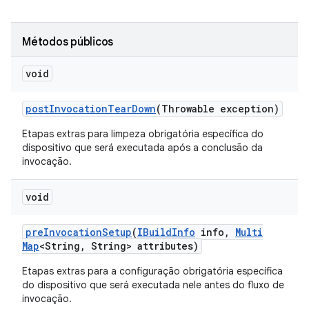
Métodos públicos
void
post
Invocation
Tear
Down
(Throwable exception)
Etapas extras para limpeza obrigatória específica do
dispositivo que será executada após a conclusão da
invocação.
void
pre
Invocation
Setup
(
IBuild
Info
info
,
Multi
Map
<String
,
String> attributes)
Etapas extras para a configuração obrigatória específica
do dispositivo que será executada nele antes do fluxo de
invocação.