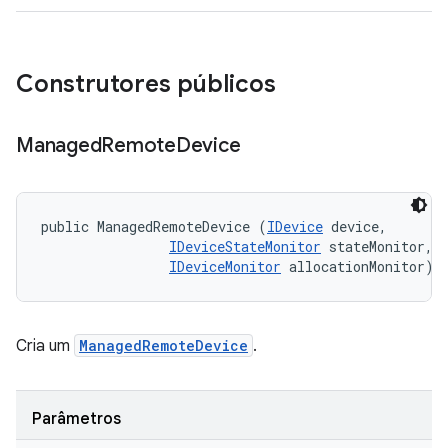
Construtores públicos
Managed
Remote
Device
public ManagedRemoteDevice (
IDevice
 device, 

IDeviceStateMonitor
 stateMonitor, 

IDeviceMonitor
 allocationMonitor)
Cria um
ManagedRemoteDevice
.
Parâmetros