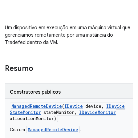
Um dispositivo em execução em uma máquina virtual que
gerenciamos remotamente por uma instância do
Tradefed dentro da VM.
Resumo
Construtores públicos
Managed
Remote
Device
(
IDevice
device
,
IDevice
State
Monitor
state
Monitor
,
IDevice
Monitor
allocation
Monitor)
ManagedRemoteDevice
Cria um
.