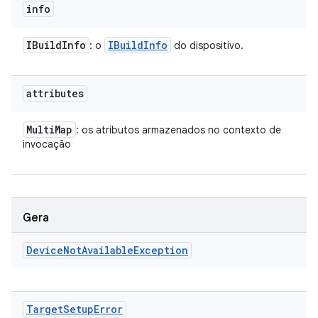
info
IBuild
Info
IBuild
Info
: o
do dispositivo.
attributes
Multi
Map
: os atributos armazenados no contexto de
invocação
Gera
Device
Not
Available
Exception
Target
Setup
Error