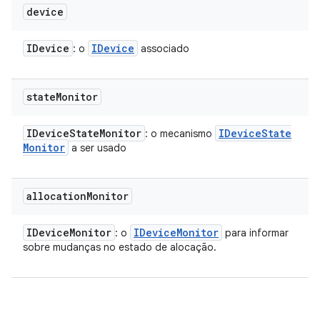
device
IDevice
IDevice
: o
associado
state
Monitor
IDevice
State
Monitor
IDevice
State
: o mecanismo
Monitor
a ser usado
allocation
Monitor
IDevice
Monitor
IDevice
Monitor
: o
para informar
sobre mudanças no estado de alocação.