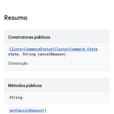
Resumo
Construtores públicos
Cluster
Command
Status
(
Cluster
Command
.
State
state
,
String cancel
Reason)
Construção
Métodos públicos
String
get
Cancel
Reason
()