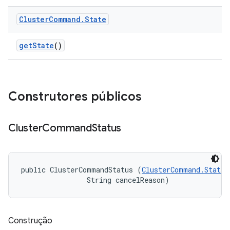
Cluster
Command
.
State
get
State
()
Construtores públicos
Cluster
Command
Status
public ClusterCommandStatus (
ClusterCommand.State
 
                String cancelReason)
Construção