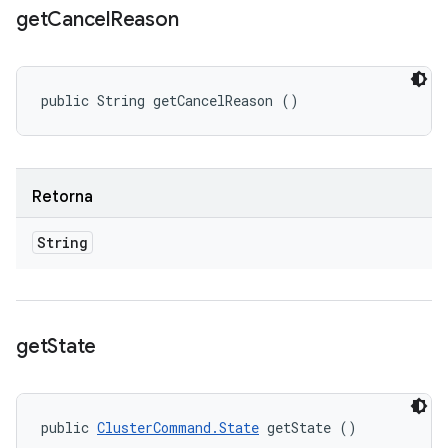
get
Cancel
Reason
public String getCancelReason ()
Retorna
String
get
State
public 
ClusterCommand.State
 getState ()