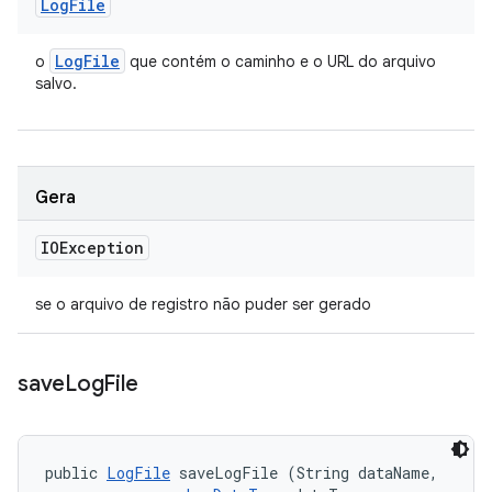
Log
File
Log
File
o
que contém o caminho e o URL do arquivo
salvo.
Gera
IOException
se o arquivo de registro não puder ser gerado
save
Log
File
public 
LogFile
 saveLogFile (String dataName, 
