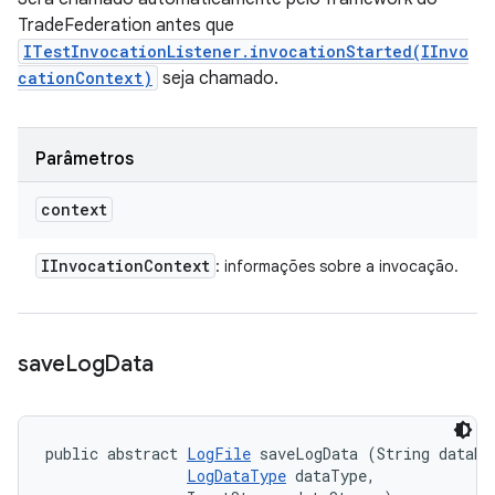
TradeFederation antes que
ITestInvocationListener.invocationStarted(IInvo
cationContext)
seja chamado.
Parâmetros
context
IInvocation
Context
: informações sobre a invocação.
save
Log
Data
public abstract 
LogFile
 saveLogData (String dataNam
LogDataType
 dataType, 
