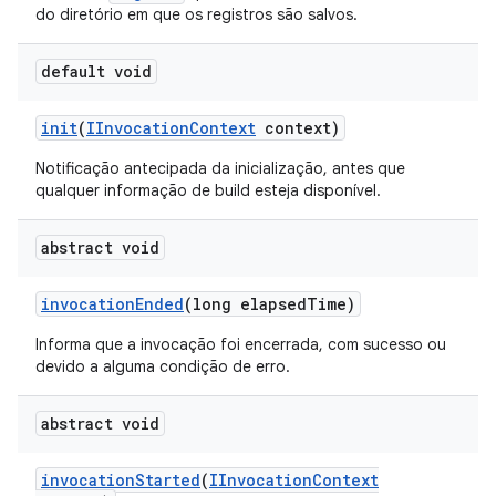
do diretório em que os registros são salvos.
default void
init
(
IInvocation
Context
context)
Notificação antecipada da inicialização, antes que
qualquer informação de build esteja disponível.
abstract void
invocation
Ended
(long elapsed
Time)
Informa que a invocação foi encerrada, com sucesso ou
devido a alguma condição de erro.
abstract void
invocation
Started
(
IInvocation
Context