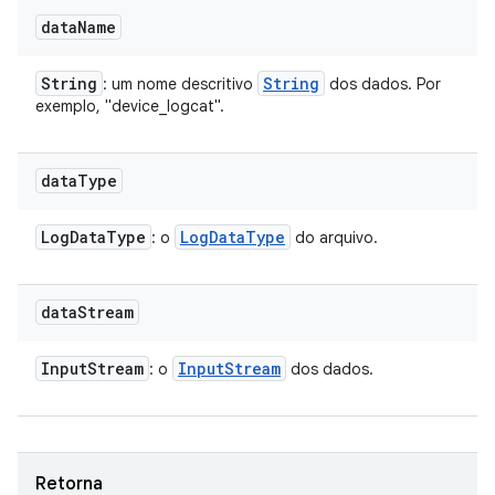
data
Name
String
String
: um nome descritivo
dos dados. Por
exemplo, "device_logcat".
data
Type
Log
Data
Type
Log
Data
Type
: o
do arquivo.
data
Stream
Input
Stream
Input
Stream
: o
dos dados.
Retorna