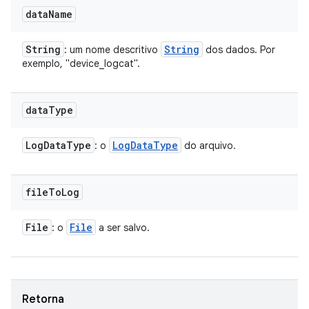
data
Name
String
String
: um nome descritivo
dos dados. Por
exemplo, "device_logcat".
data
Type
Log
Data
Type
Log
Data
Type
: o
do arquivo.
file
To
Log
File
File
: o
a ser salvo.
Retorna