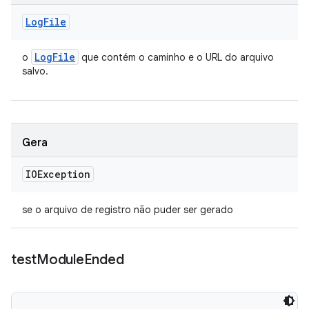
Log
File
Log
File
o
que contém o caminho e o URL do arquivo
salvo.
Gera
IOException
se o arquivo de registro não puder ser gerado
test
Module
Ended