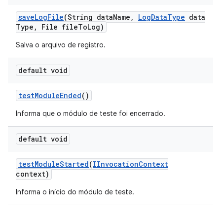
save
Log
File
(String data
Name
,
Log
Data
Type
data
Type
,
File file
To
Log)
Salva o arquivo de registro.
default void
test
Module
Ended
()
Informa que o módulo de teste foi encerrado.
default void
test
Module
Started
(
IInvocation
Context
context)
Informa o início do módulo de teste.