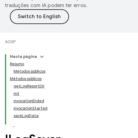
traduções com IA podem ter erros.
AOSP
Nesta página
Resumo
Métodos públicos
Métodos públicos
getLogReportDir
init
invocationEnded
invocationStarted
saveLogData