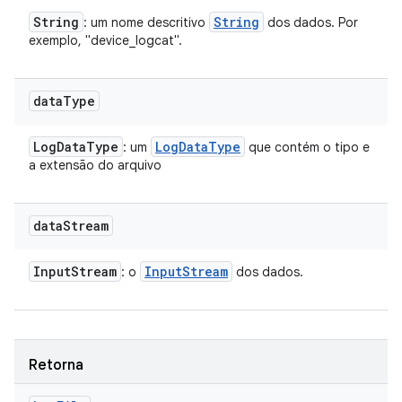
String
String
: um nome descritivo
dos dados. Por
exemplo, "device_logcat".
data
Type
Log
Data
Type
Log
Data
Type
: um
que contém o tipo e
a extensão do arquivo
data
Stream
Input
Stream
Input
Stream
: o
dos dados.
Retorna