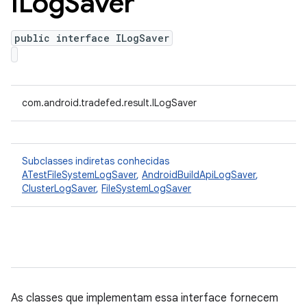
ILog
Saver
public interface ILogSaver
com.android.tradefed.result.ILogSaver
Subclasses indiretas conhecidas
ATestFileSystemLogSaver
,
AndroidBuildApiLogSaver
,
ClusterLogSaver
,
FileSystemLogSaver
As classes que implementam essa interface fornecem