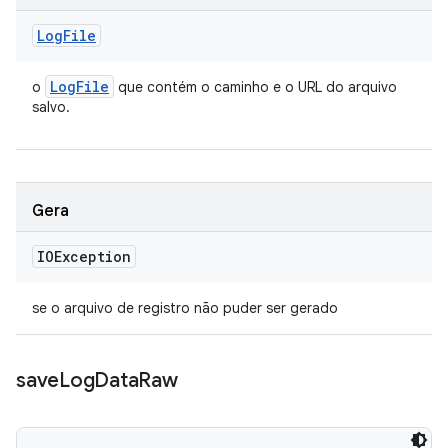
Log
File
Log
File
o
que contém o caminho e o URL do arquivo
salvo.
Gera
IOException
se o arquivo de registro não puder ser gerado
save
Log
Data
Raw