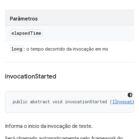
Parâmetros
elapsed
Time
long
: o tempo decorrido da invocação em ms
invocation
Started
public abstract void invocationStarted (
IInvocatio
Informa o início da invocação de teste.
Será chamado automaticamente pelo framework do