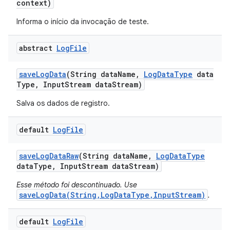
context)
Informa o início da invocação de teste.
abstract
Log
File
save
Log
Data
(String data
Name
,
Log
Data
Type
data
Type
,
Input
Stream data
Stream)
Salva os dados de registro.
default
Log
File
save
Log
Data
Raw
(String data
Name
,
Log
Data
Type
data
Type
,
Input
Stream data
Stream)
Esse método foi descontinuado. Use
saveLogData(String,LogDataType,InputStream)
.
default
Log
File