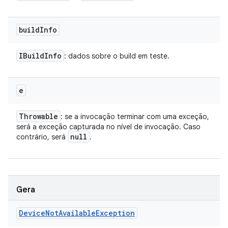
build
Info
IBuild
Info
: dados sobre o build em teste.
e
Throwable
: se a invocação terminar com uma exceção,
será a exceção capturada no nível de invocação. Caso
null
contrário, será
.
Gera
Device
Not
Available
Exception