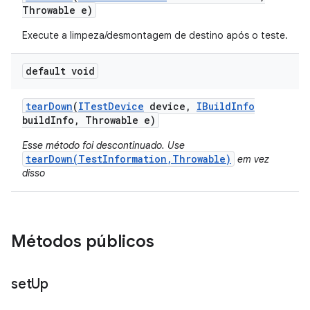
Throwable e)
Execute a limpeza/desmontagem de destino após o teste.
default void
tear
Down
(
ITest
Device
device
,
IBuild
Info
build
Info
,
Throwable e)
Esse método foi descontinuado. Use
tearDown(TestInformation,Throwable)
em vez
disso
Métodos públicos
set
Up