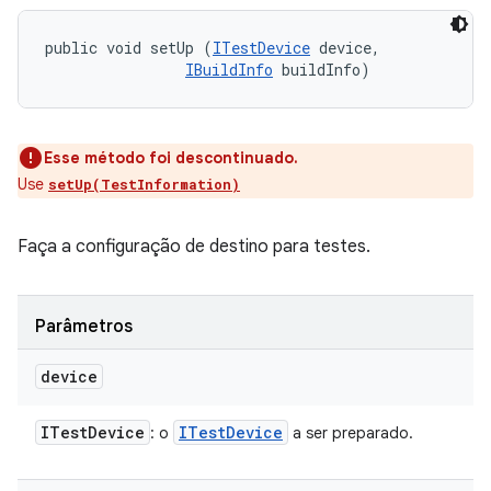
public void setUp (
ITestDevice
 device, 

IBuildInfo
 buildInfo)
Esse método foi descontinuado.
Use
setUp(TestInformation)
Faça a configuração de destino para testes.
Parâmetros
device
ITest
Device
ITest
Device
: o
a ser preparado.