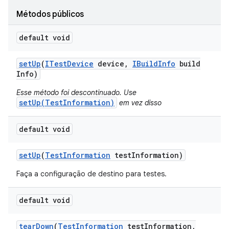
Métodos públicos
default void
set
Up
(
ITest
Device
device
,
IBuild
Info
build
Info)
Esse método foi descontinuado. Use
setUp(TestInformation)
em vez disso
default void
set
Up
(
Test
Information
test
Information)
Faça a configuração de destino para testes.
default void
tear
Down
(
Test
Information
test
Information
,