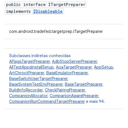
public interface ITargetPreparer
implements
IDisableable
com.android.tradefed.targetprep.ITargetPreparer
Subclasses indiretas conhecidas
AFlagsTargetPreparer
,
AdbStopServerPreparer
,
AllTestAppsInstallSetup
,
AoaTargetPreparer
,
AppSetup
,
ArtChrootPreparer
,
BaseEmulatorPreparer
,
BaseSwitchUserTargetPreparer
,
BaseSystemTestEnvPreparer
,
BaseTargetPreparer
,
BuildInfoRecorder
,
CheckPairingPreparer
,
CompanionAllocator
,
CompanionAwarePreparer
,
CompanionRunCommandTargetPreparer
e mais 94.