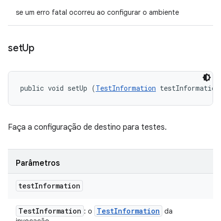
se um erro fatal ocorreu ao configurar o ambiente
set
Up
public void setUp (
TestInformation
 testInformation
Faça a configuração de destino para testes.
Parâmetros
test
Information
Test
Information
Test
Information
: o
da