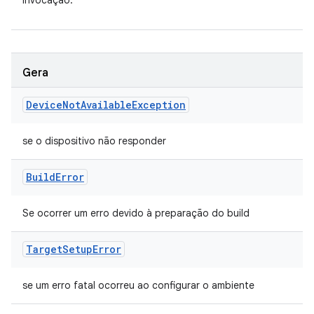
invocação.
Gera
Device
Not
Available
Exception
se o dispositivo não responder
Build
Error
Se ocorrer um erro devido à preparação do build
Target
Setup
Error
se um erro fatal ocorreu ao configurar o ambiente