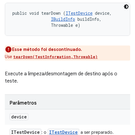
public void tearDown (
ITestDevice
 device, 

IBuildInfo
 buildInfo, 

                Throwable e)
Esse método foi descontinuado.
Use
tearDown(TestInformation,Throwable)
Execute a limpeza/desmontagem de destino após o
teste.
Parâmetros
device
ITest
Device
ITest
Device
: o
a ser preparado.