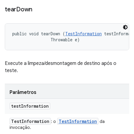
tear
Down
public void tearDown (
TestInformation
 testInformati
                Throwable e)
Execute a limpeza/desmontagem de destino após o
teste.
Parâmetros
test
Information
Test
Information
Test
Information
: o
da
invocação.