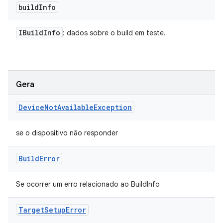
build
Info
IBuild
Info
: dados sobre o build em teste.
Gera
Device
Not
Available
Exception
se o dispositivo não responder
Build
Error
Se ocorrer um erro relacionado ao BuildInfo
Target
Setup
Error