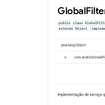
Global
Filte
public class GlobalFilt
extends Object
implem
java.lang.Object
↳
com.android.tradefed
Implementação de serviço q