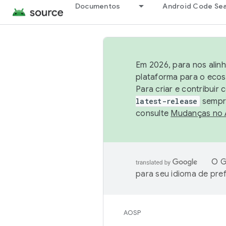
Documentos
Android Code Se
Em 2026, para nos alin
plataforma para o ecos
Para criar e contribuir
latest-release
sempre
consulte
Mudanças no
O G
para seu idioma de pre
AOSP