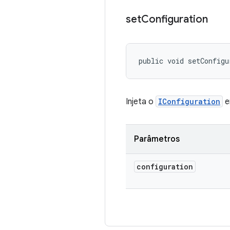
set
Configuration
public void setConfigu
Injeta o
IConfiguration
e
Parâmetros
configuration