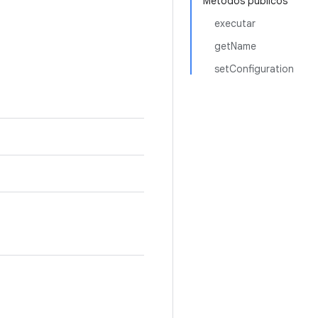
Métodos públicos
executar
getName
setConfiguration