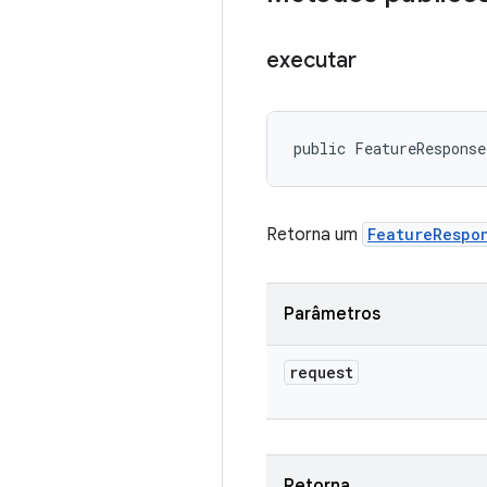
executar
public FeatureResponse
Retorna um
FeatureRespo
Parâmetros
request
Retorna