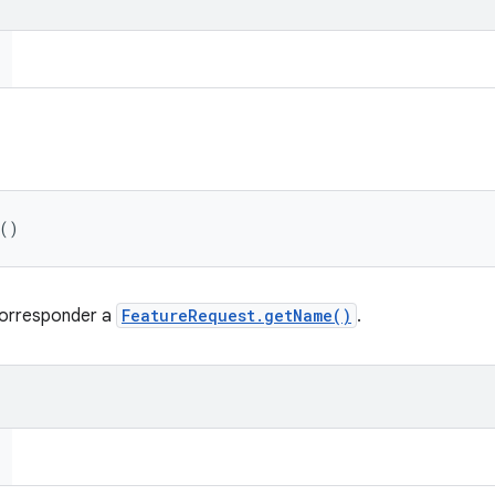
 ()
corresponder a
FeatureRequest.getName()
.