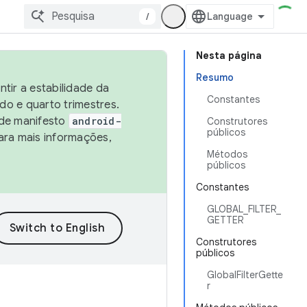
/
Nesta página
Resumo
tir a estabilidade da
Constantes
o e quarto trimestres.
 de manifesto
android-
Construtores
públicos
ara mais informações,
Métodos
públicos
Constantes
GLOBAL_FILTER_
GETTER
Construtores
públicos
GlobalFilterGette
r