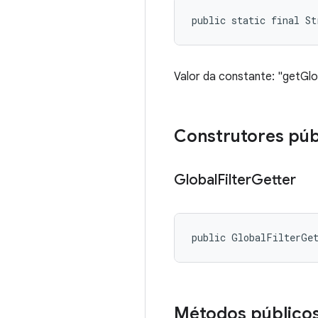
public static final S
Valor da constante: "getGlo
Construtores púb
Global
Filter
Getter
public GlobalFilterGe
Métodos público