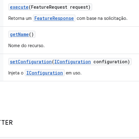
execute
(Feature
Request request)
FeatureResponse
Retorna um
com base na solicitação.
get
Name
()
Nome do recurso.
set
Configuration
(
IConfiguration
configuration)
IConfiguration
Injeta o
em uso.
TTER