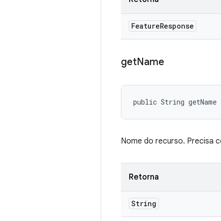
Feature
Response
get
Name
public String getName
Nome do recurso. Precisa 
Retorna
String