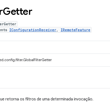
r
Getter
erGetter
ents
IConfigurationReceiver
,
IRemoteFeature
.config.filter.GlobalFilterGetter
ue retorna os filtros de uma determinada invocação.