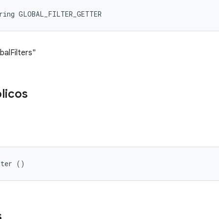
tring GLOBAL_FILTER_GETTER
balFilters"
licos
tter ()
s