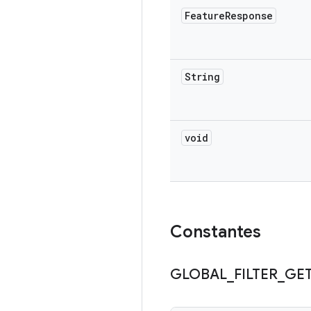
Feature
Response
String
void
Constantes
GLOBAL
_
FILTER
_
GE