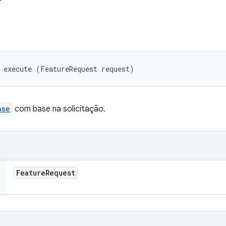
 execute (FeatureRequest request)
nse
com base na solicitação.
Feature
Request