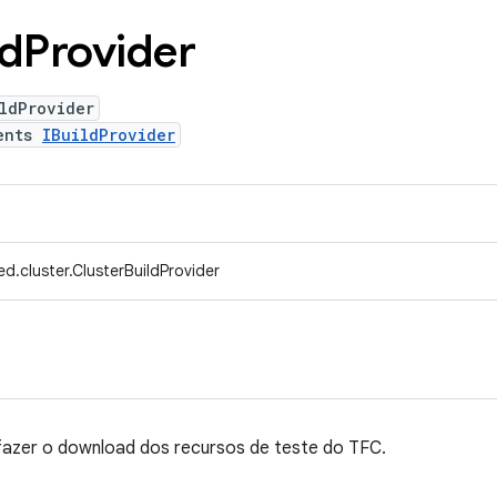
ld
Provider
ldProvider
ents
IBuildProvider
d.cluster.ClusterBuildProvider
fazer o download dos recursos de teste do TFC.