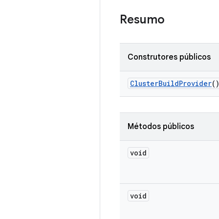
Resumo
Construtores públicos
Cluster
Build
Provider
(
Métodos públicos
void
void