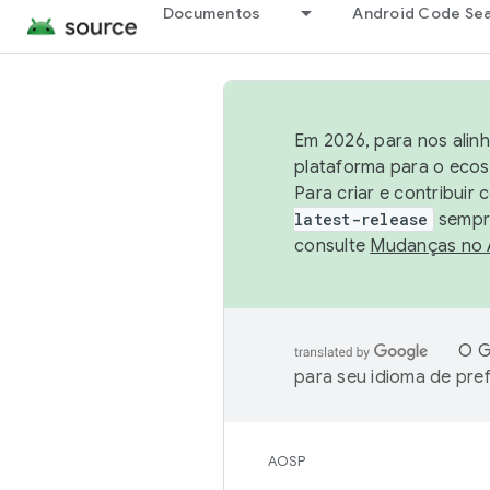
Documentos
Android Code Se
Em 2026, para nos alin
plataforma para o ecos
Para criar e contribuir
latest-release
sempre
consulte
Mudanças no
O G
para seu idioma de pre
AOSP