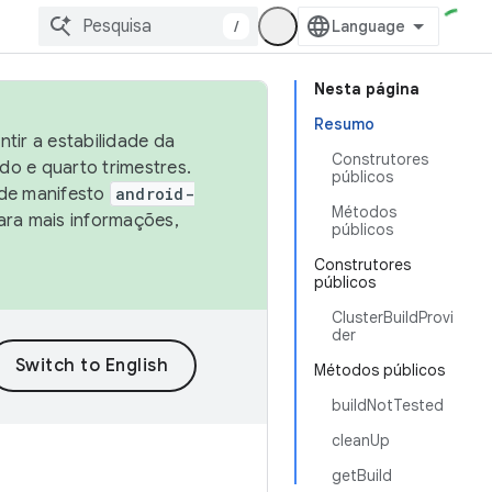
/
Nesta página
Resumo
tir a estabilidade da
Construtores
o e quarto trimestres.
públicos
 de manifesto
android-
Métodos
ara mais informações,
públicos
Construtores
públicos
ClusterBuildProvi
der
Métodos públicos
buildNotTested
cleanUp
getBuild