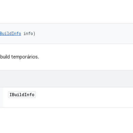
BuildInfo
 info)
build temporários.
IBuild
Info