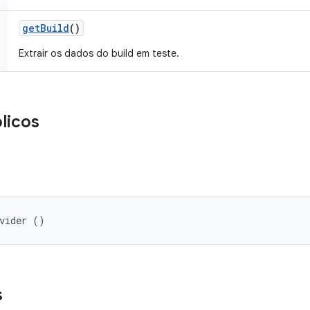
get
Build
()
Extrair os dados do build em teste.
licos
ovider ()
s