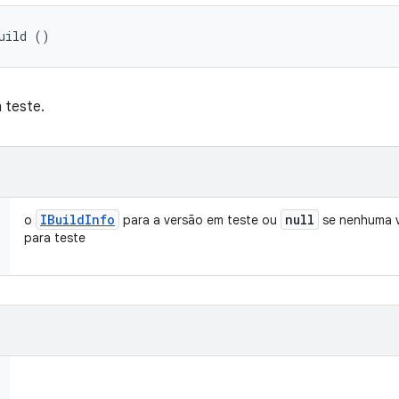
uild ()
 teste.
IBuild
Info
null
o
para a versão em teste ou
se nenhuma ve
para teste