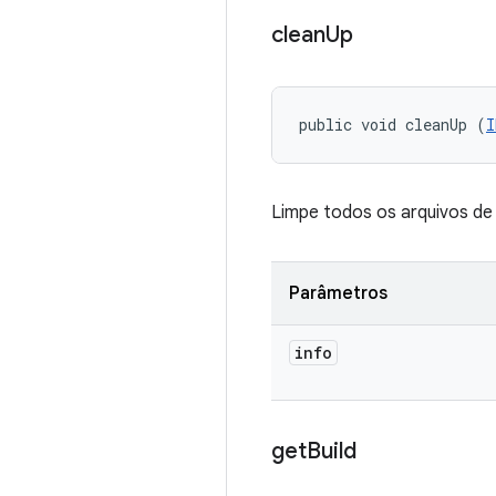
clean
Up
public void cleanUp (
I
Limpe todos os arquivos de 
Parâmetros
info
get
Build