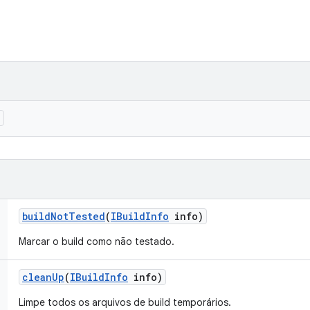
)
build
Not
Tested
(
IBuild
Info
info)
Marcar o build como não testado.
clean
Up
(
IBuild
Info
info)
Limpe todos os arquivos de build temporários.