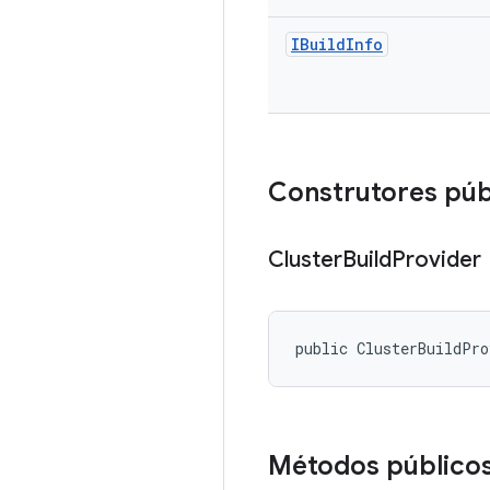
IBuild
Info
Construtores púb
Cluster
Build
Provider
public ClusterBuildPr
Métodos público