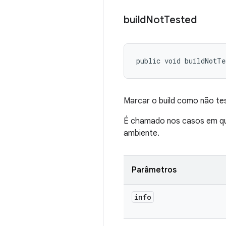
build
Not
Tested
public void buildNotTe
Marcar o build como não te
É chamado nos casos em que
ambiente.
Parâmetros
info