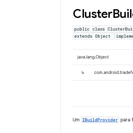
Cluster
Bui
public class ClusterBui
extends Object
implem
java.lang.Object
↳
com.android.tradefe
Um
IBuildProvider
para 