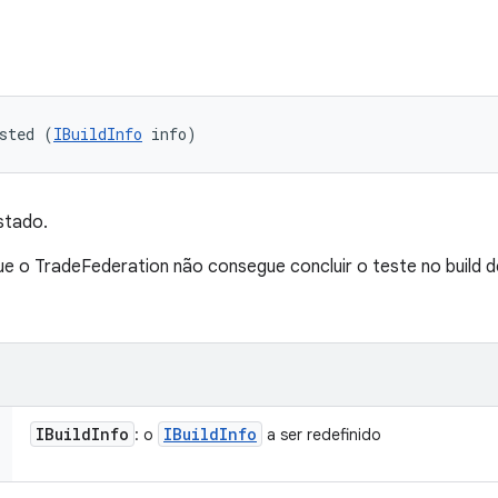
sted (
IBuildInfo
 info)
stado.
 o TradeFederation não consegue concluir o teste no build 
IBuild
Info
IBuild
Info
: o
a ser redefinido