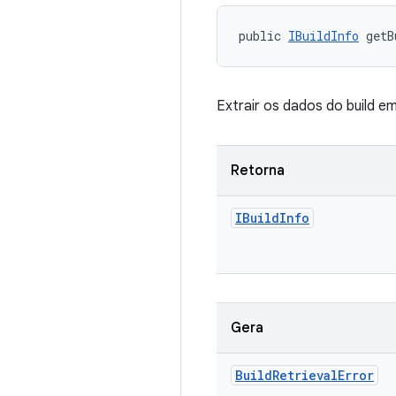
public 
IBuildInfo
 getB
Extrair os dados do build em
Retorna
IBuild
Info
Gera
Build
Retrieval
Error