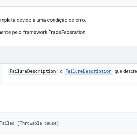
mpleta devido a uma condição de erro.
nte pelo framework TradeFederation.
Failure
Description
Failure
Description
: o
que descre
Failed (Throwable cause)