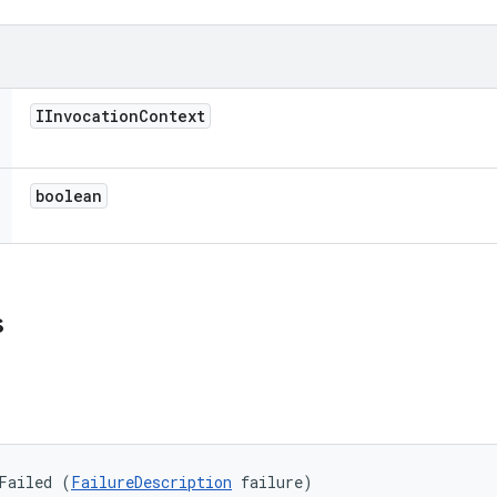
IInvocation
Context
boolean
s
Failed (
FailureDescription
 failure)