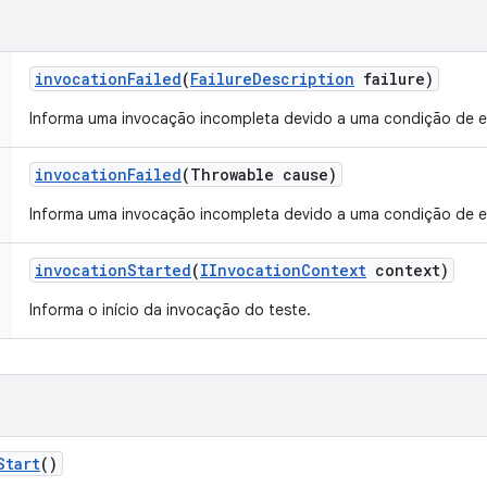
invocation
Failed
(
Failure
Description
failure)
Informa uma invocação incompleta devido a uma condição de e
invocation
Failed
(Throwable cause)
Informa uma invocação incompleta devido a uma condição de e
invocation
Started
(
IInvocation
Context
context)
Informa o início da invocação do teste.
Start
()