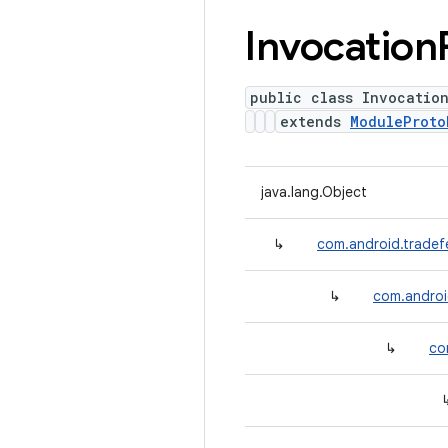
Invocation
public class Invocatio
extends
ModuleProto
java.lang.Object
↳
com.android.tradef
↳
com.android
↳
co