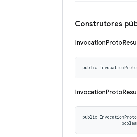
Construtores púb
Invocation
Proto
Resu
public InvocationProto
Invocation
Proto
Resu
public InvocationProto
                boolea