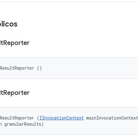
licos
lt
Reporter
ResultReporter ()
lt
Reporter
ResultReporter (
IInvocationContext
 mainInvocationContext
n granularResults)