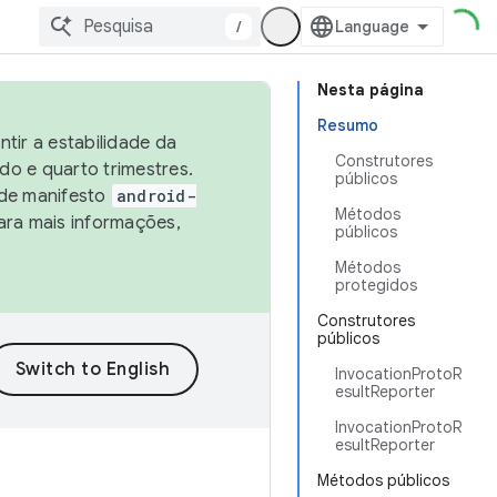
/
Nesta página
Resumo
tir a estabilidade da
Construtores
o e quarto trimestres.
públicos
 de manifesto
android-
Métodos
ara mais informações,
públicos
Métodos
protegidos
Construtores
públicos
InvocationProtoR
esultReporter
InvocationProtoR
esultReporter
Métodos públicos