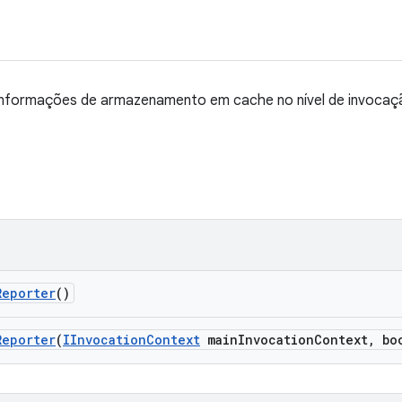
informações de armazenamento em cache no nível de invocaçã
Reporter
()
Reporter
(
IInvocation
Context
main
Invocation
Context
,
boo