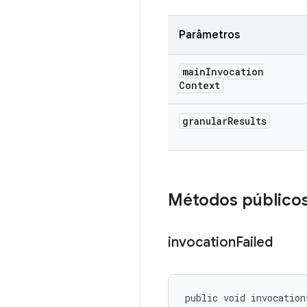
Parâmetros
main
Invocation
Context
granular
Results
Métodos público
invocation
Failed
public void invocation