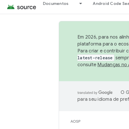
Documentos
Android Code Se
Em 2026, para nos alin
plataforma para o ecos
Para criar e contribuir
latest-release
sempre
consulte
Mudanças no
O G
para seu idioma de pre
AOSP