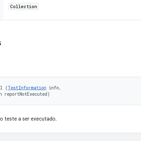
Collection
s
ll (
TestInformation
 info, 

n reportNotExecuted)
o teste a ser executado.