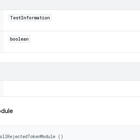
Test
Information
boolean
dule
ollRejectedTokenModule ()