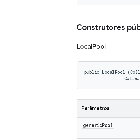
Construtores púb
Local
Pool
public LocalPool (Col
                Collec
Parâmetros
generic
Pool