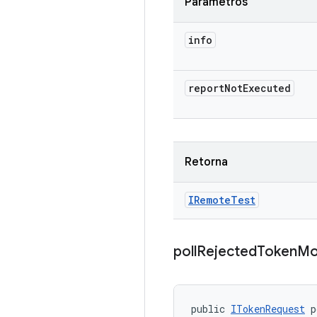
Parâmetros
info
report
Not
Executed
Retorna
IRemote
Test
poll
Rejected
Token
Mo
public 
ITokenRequest
 p