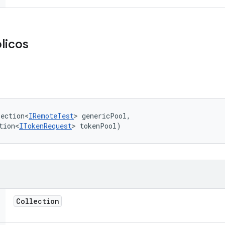
licos
lection<
IRemoteTest
> genericPool, 

tion<
ITokenRequest
> tokenPool)
Collection