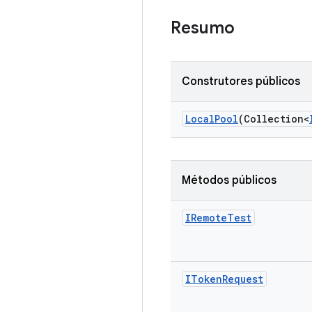
Resumo
Construtores públicos
Local
Pool
(Collection<
Métodos públicos
IRemote
Test
IToken
Request