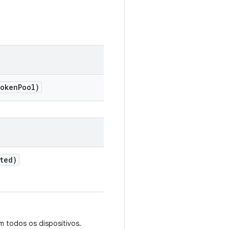
token
Pool)
ted)
m todos os dispositivos.