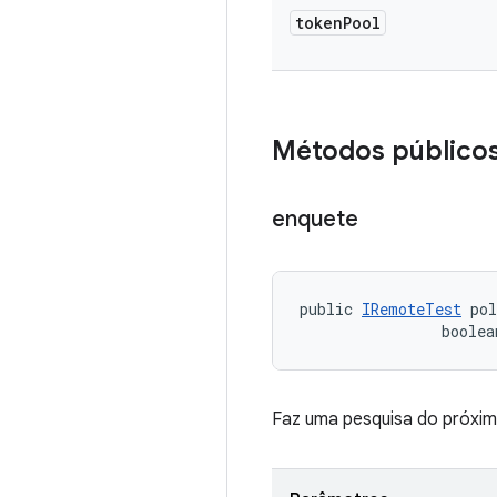
token
Pool
Métodos público
enquete
public 
IRemoteTest
 po
                boolea
Faz uma pesquisa do próxim