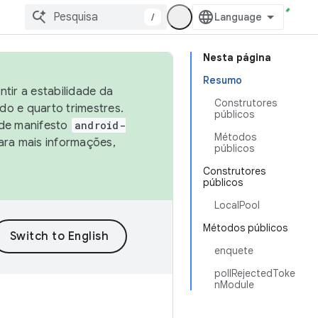
/
Nesta página
Resumo
tir a estabilidade da
Construtores
o e quarto trimestres.
públicos
 de manifesto
android-
Métodos
ara mais informações,
públicos
Construtores
públicos
LocalPool
Métodos públicos
enquete
pollRejectedToke
nModule