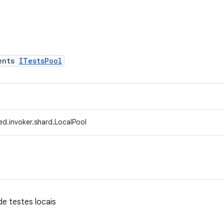
ents
ITestsPool
ed.invoker.shard.LocalPool
e testes locais