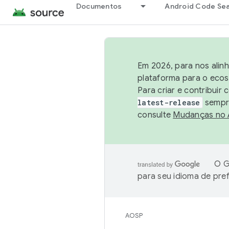
Documentos
Android Code Se
Em 2026, para nos alin
plataforma para o ecos
Para criar e contribuir
latest-release
sempre
consulte
Mudanças no
O G
para seu idioma de pre
AOSP