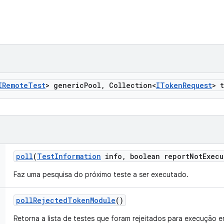
IRemote
Test
> generic
Pool
,
Collection<
IToken
Request
> 
poll
(
Test
Information
info
,
boolean report
Not
Execu
Faz uma pesquisa do próximo teste a ser executado.
poll
Rejected
Token
Module
()
Retorna a lista de testes que foram rejeitados para execução e