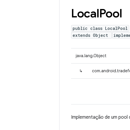
Local
Pool
public class LocalPool
extends Object
implem
java.lang.Object
↳
com.android.tradef
Implementação de um pool d