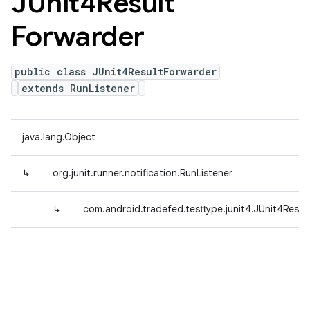
JUnit4Result
Forwarder
public class JUnit4ResultForwarder
extends RunListener
java.lang.Object
↳
org.junit.runner.notification.RunListener
↳
com.android.tradefed.testtype.junit4.JUnit4Resul