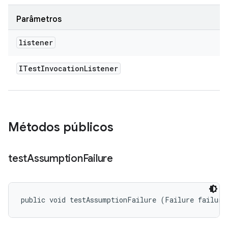
Parâmetros
listener
ITest
Invocation
Listener
Métodos públicos
test
Assumption
Failure
public void testAssumptionFailure (Failure failure