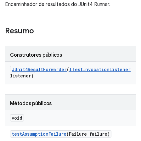
Encaminhador de resultados do JUnit4 Runner.
Resumo
Construtores públicos
JUnit4Result
Forwarder
(
ITest
Invocation
Listener
listener)
Métodos públicos
void
test
Assumption
Failure
(Failure failure)