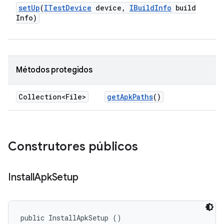
set
Up
(
ITest
Device
device
,
IBuild
Info
build
Info)
Métodos protegidos
Collection<File>
get
Apk
Paths
()
Construtores públicos
Install
Apk
Setup
public InstallApkSetup ()