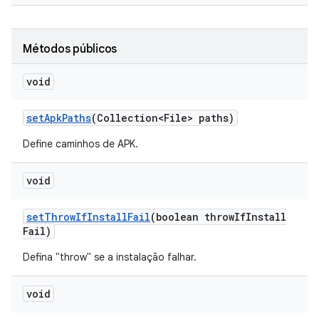
Métodos públicos
void
set
Apk
Paths
(Collection<File> paths)
Define caminhos de APK.
void
set
Throw
If
Install
Fail
(boolean throw
If
Install
Fail)
Defina "throw" se a instalação falhar.
void