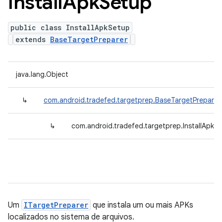
Install
Apk
Setup
public class InstallApkSetup
extends
BaseTargetPreparer
java.lang.Object
↳
com.android.tradefed.targetprep.BaseTargetPreparer
↳
com.android.tradefed.targetprep.InstallApkS
Um
ITargetPreparer
que instala um ou mais APKs
localizados no sistema de arquivos.