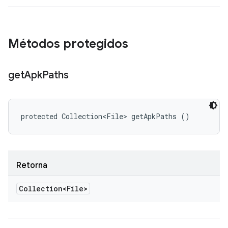
Métodos protegidos
get
Apk
Paths
protected Collection<File> getApkPaths ()
Retorna
Collection<File>