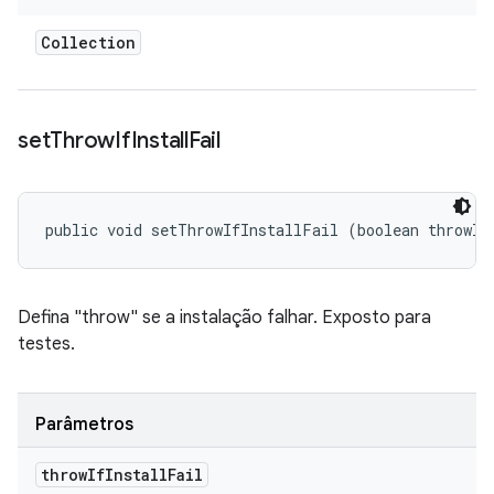
Collection
set
Throw
If
Install
Fail
public void setThrowIfInstallFail (boolean throwIf
Defina "throw" se a instalação falhar. Exposto para
testes.
Parâmetros
throw
If
Install
Fail