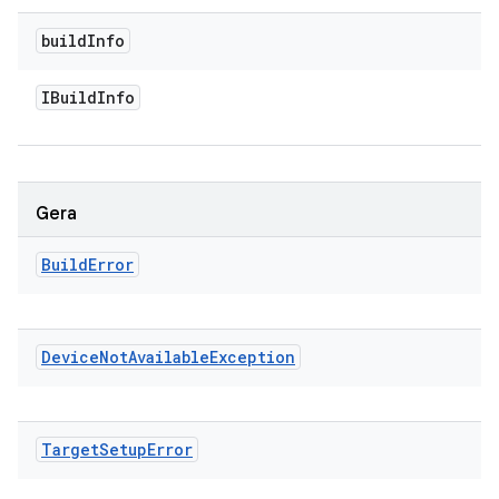
build
Info
IBuild
Info
Gera
Build
Error
Device
Not
Available
Exception
Target
Setup
Error