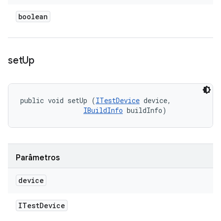
boolean
set
Up
public void setUp (
ITestDevice
 device, 

IBuildInfo
 buildInfo)
Parâmetros
device
ITest
Device