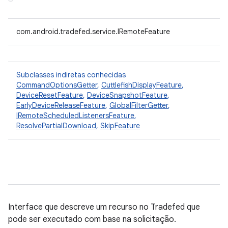
com.android.tradefed.service.IRemoteFeature
Subclasses indiretas conhecidas
CommandOptionsGetter
,
CuttlefishDisplayFeature
,
DeviceResetFeature
,
DeviceSnapshotFeature
,
EarlyDeviceReleaseFeature
,
GlobalFilterGetter
,
IRemoteScheduledListenersFeature
,
ResolvePartialDownload
,
SkipFeature
Interface que descreve um recurso no Tradefed que
pode ser executado com base na solicitação.