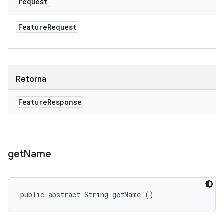
request
Feature
Request
Retorna
Feature
Response
get
Name
public abstract String getName ()