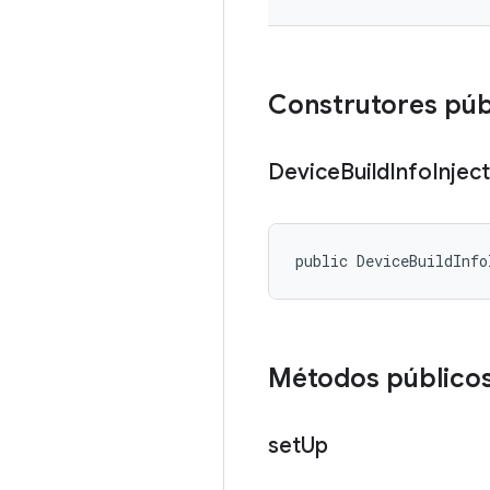
Construtores púb
Device
Build
Info
Injec
public DeviceBuildInfo
Métodos público
set
Up