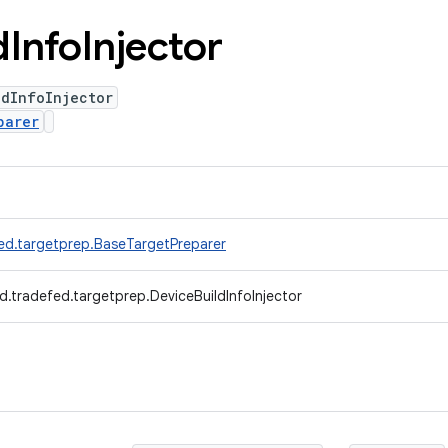
d
Info
Injector
ldInfoInjector
parer
ed.targetprep.BaseTargetPreparer
d.tradefed.targetprep.DeviceBuildInfoInjector