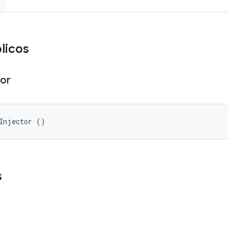
licos
tor
Injector ()
s