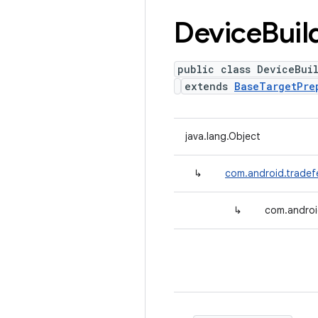
Device
Buil
public class DeviceBui
extends
BaseTargetPre
java.lang.Object
↳
com.android.tradef
↳
com.androi