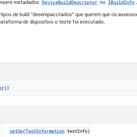
insere metadados
DeviceBuildDescriptor
no
IBuildInfo
 tipos de build "desempacotados" que querem que os assesso
ataforma de dispositivo o teste foi executado.
or
()
set
Up
(
Test
Information
test
Info)