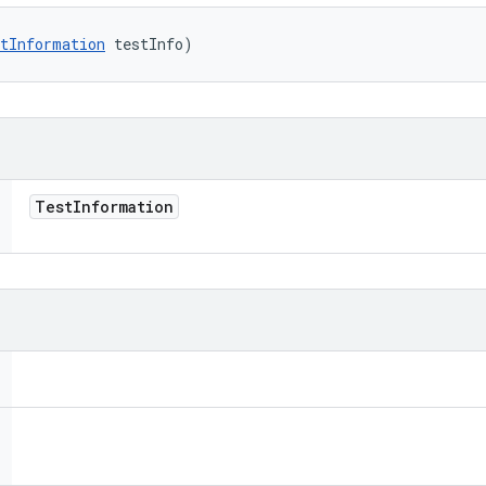
tInformation
 testInfo)
Test
Information