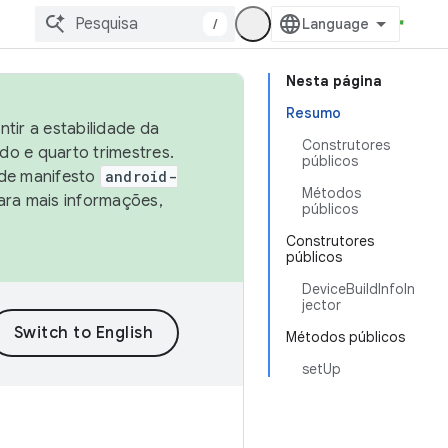
/
Nesta página
Resumo
tir a estabilidade da
Construtores
o e quarto trimestres.
públicos
 de manifesto
android-
Métodos
ara mais informações,
públicos
Construtores
públicos
DeviceBuildInfoIn
jector
Métodos públicos
setUp