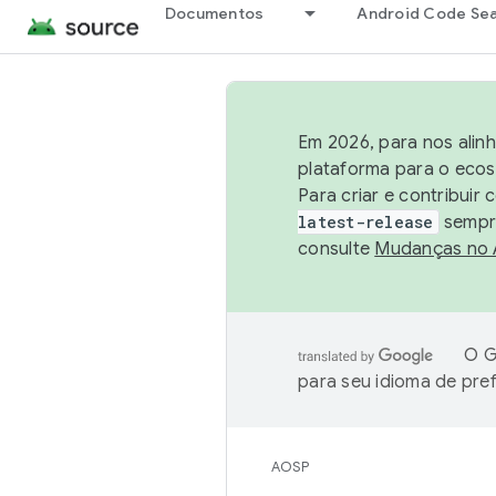
Documentos
Android Code Se
Em 2026, para nos alin
plataforma para o ecos
Para criar e contribuir
latest-release
sempre
consulte
Mudanças no
O G
para seu idioma de pre
AOSP