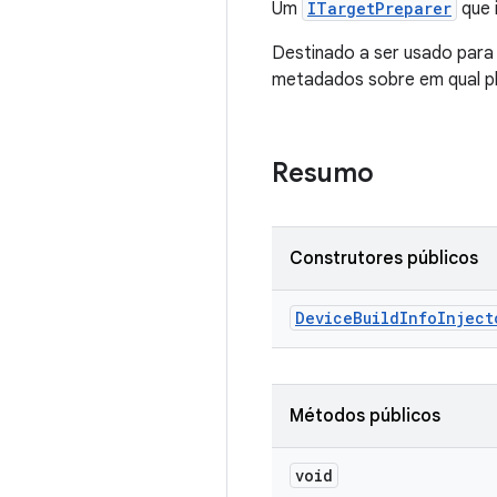
Um
ITargetPreparer
que 
Destinado a ser usado para
metadados sobre em qual pl
Resumo
Construtores públicos
Device
Build
Info
Inject
Métodos públicos
void