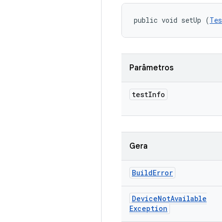
public void setUp (
Tes
Parâmetros
test
Info
Gera
Build
Error
Device
Not
Available
Exception