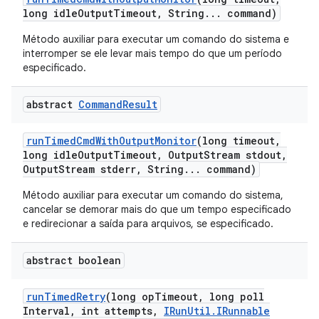
long idle
Output
Timeout
,
String
.
.
.
command)
Método auxiliar para executar um comando do sistema e
interromper se ele levar mais tempo do que um período
especificado.
abstract
Command
Result
run
Timed
Cmd
With
Output
Monitor
(long timeout
,
long idle
Output
Timeout
,
Output
Stream stdout
,
Output
Stream stderr
,
String
.
.
.
command)
Método auxiliar para executar um comando do sistema,
cancelar se demorar mais do que um tempo especificado
e redirecionar a saída para arquivos, se especificado.
abstract boolean
run
Timed
Retry
(long op
Timeout
,
long poll
Interval
,
int attempts
,
IRun
Util
.
IRunnable