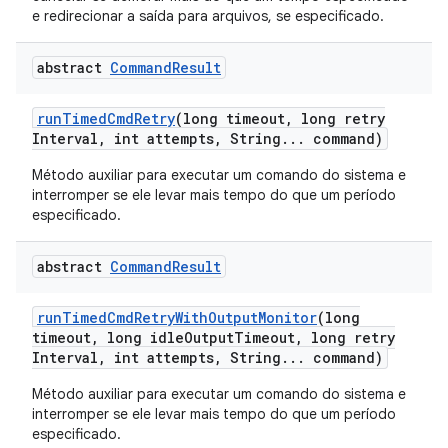
e redirecionar a saída para arquivos, se especificado.
abstract
Command
Result
run
Timed
Cmd
Retry
(long timeout
,
long retry
Interval
,
int attempts
,
String
.
.
.
command)
Método auxiliar para executar um comando do sistema e
interromper se ele levar mais tempo do que um período
especificado.
abstract
Command
Result
run
Timed
Cmd
Retry
With
Output
Monitor
(long
timeout
,
long idle
Output
Timeout
,
long retry
Interval
,
int attempts
,
String
.
.
.
command)
Método auxiliar para executar um comando do sistema e
interromper se ele levar mais tempo do que um período
especificado.