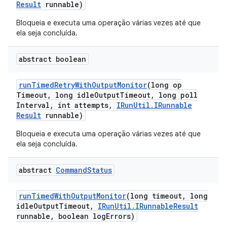
Result
runnable)
Bloqueia e executa uma operação várias vezes até que
ela seja concluída.
abstract boolean
run
Timed
Retry
With
Output
Monitor
(long op
Timeout
,
long idle
Output
Timeout
,
long poll
Interval
,
int attempts
,
IRun
Util
.
IRunnable
Result
runnable)
Bloqueia e executa uma operação várias vezes até que
ela seja concluída.
abstract
Command
Status
run
Timed
With
Output
Monitor
(long timeout
,
long
idle
Output
Timeout
,
IRun
Util
.
IRunnable
Result
runnable
,
boolean log
Errors)