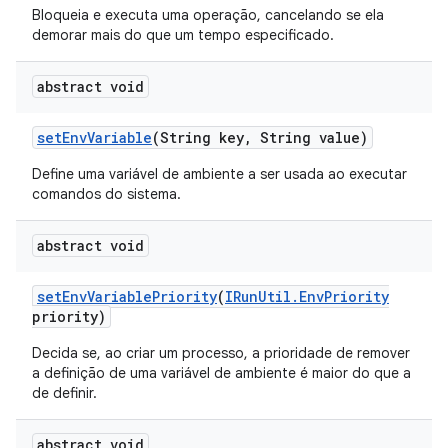
Bloqueia e executa uma operação, cancelando se ela
demorar mais do que um tempo especificado.
abstract void
set
Env
Variable
(String key
,
String value)
Define uma variável de ambiente a ser usada ao executar
comandos do sistema.
abstract void
set
Env
Variable
Priority
(
IRun
Util
.
Env
Priority
priority)
Decida se, ao criar um processo, a prioridade de remover
a definição de uma variável de ambiente é maior do que a
de definir.
abstract void