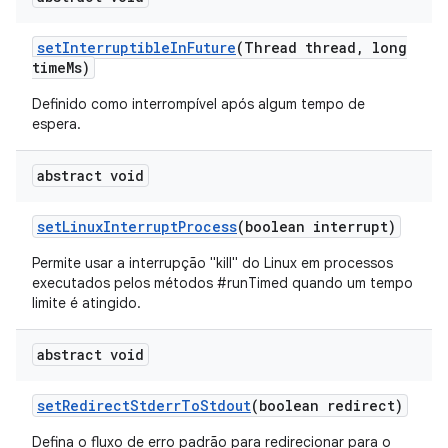
set
Interruptible
In
Future
(Thread thread
,
long
time
Ms)
Definido como interrompível após algum tempo de
espera.
abstract void
set
Linux
Interrupt
Process
(boolean interrupt)
Permite usar a interrupção "kill" do Linux em processos
executados pelos métodos #runTimed quando um tempo
limite é atingido.
abstract void
set
Redirect
Stderr
To
Stdout
(boolean redirect)
Defina o fluxo de erro padrão para redirecionar para o