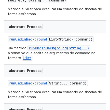
redirect
,
String
.
.
.
command)
Método auxiliar para executar um comando do sistema de
forma assíncrona.
abstract Process
run
Cmd
In
Background
(List<String> command)
runCmdInBackground(String...)
Um método
alternativo que aceita os argumentos do comando no
List
formato
.
abstract Process
run
Cmd
In
Background
(String
.
.
.
command)
Método auxiliar para executar um comando do sistema de
forma assíncrona.
abstract Process