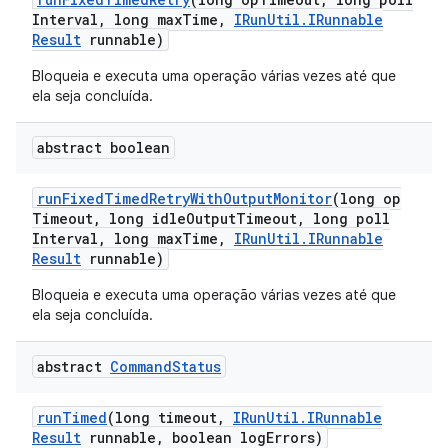
Interval
,
long max
Time
,
IRun
Util
.
IRunnable
Result
runnable)
Bloqueia e executa uma operação várias vezes até que
ela seja concluída.
abstract boolean
run
Fixed
Timed
Retry
With
Output
Monitor
(long op
Timeout
,
long idle
Output
Timeout
,
long poll
Interval
,
long max
Time
,
IRun
Util
.
IRunnable
Result
runnable)
Bloqueia e executa uma operação várias vezes até que
ela seja concluída.
abstract
Command
Status
run
Timed
(long timeout
,
IRun
Util
.
IRunnable
Result
runnable
,
boolean log
Errors)