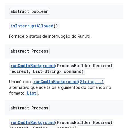
abstract boolean
is
Interrupt
Allowed
()
Fornece o status de interrupção do RunUtil.
abstract Process
run
Cmd
In
Background
(Process
Builder
.
Redirect
redirect
,
List<String> command)
runCmdInBackground(String...)
Um método
alternativo que aceita os argumentos do comando no
List
formato
.
abstract Process
run
Cmd
In
Background
(Process
Builder
.
Redirect