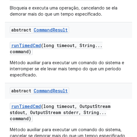
Bloqueia e executa uma operação, cancelando se ela
demorar mais do que um tempo especificado.
abstract
Command
Result
run
Timed
Cmd
(long timeout
,
String
.
.
.
command)
Método auxiliar para executar um comando do sistema e
interromper se ele levar mais tempo do que um período
especificado.
abstract
Command
Result
run
Timed
Cmd
(long timeout
,
Output
Stream
stdout
,
Output
Stream stderr
,
String
.
.
.
command)
Método auxiliar para executar um comando do sistema,
cancelar se demorar mais do que um tempo especificado