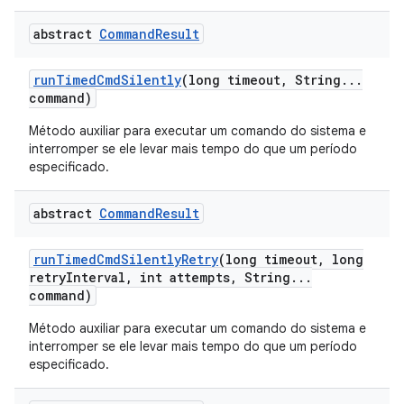
abstract
Command
Result
run
Timed
Cmd
Silently
(long timeout
,
String
.
.
.
command)
Método auxiliar para executar um comando do sistema e
interromper se ele levar mais tempo do que um período
especificado.
abstract
Command
Result
run
Timed
Cmd
Silently
Retry
(long timeout
,
long
retry
Interval
,
int attempts
,
String
.
.
.
command)
Método auxiliar para executar um comando do sistema e
interromper se ele levar mais tempo do que um período
especificado.