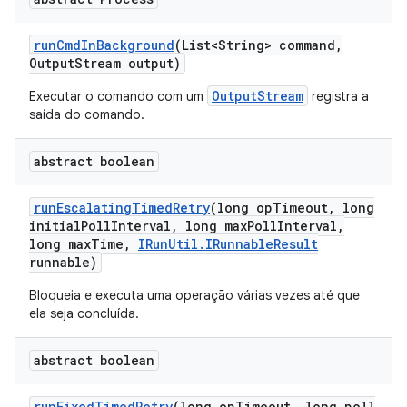
run
Cmd
In
Background
(List<String> command
,
Output
Stream output)
OutputStream
Executar o comando com um
registra a
saída do comando.
abstract boolean
run
Escalating
Timed
Retry
(long op
Timeout
,
long
initial
Poll
Interval
,
long max
Poll
Interval
,
long max
Time
,
IRun
Util
.
IRunnable
Result
runnable)
Bloqueia e executa uma operação várias vezes até que
ela seja concluída.
abstract boolean
run
Fixed
Timed
Retry
(long op
Timeout
,
long poll