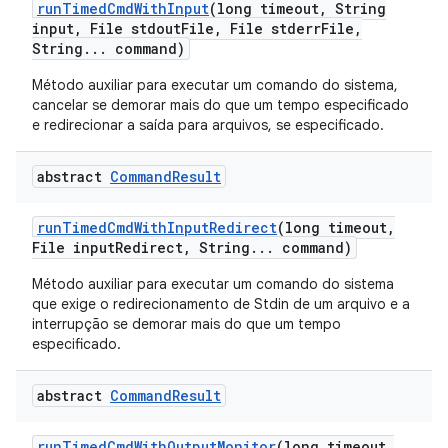
run
Timed
Cmd
With
Input
(long timeout
,
String
input
,
File stdout
File
,
File stderr
File
,
String
.
.
.
command)
Método auxiliar para executar um comando do sistema,
cancelar se demorar mais do que um tempo especificado
e redirecionar a saída para arquivos, se especificado.
abstract
Command
Result
run
Timed
Cmd
With
Input
Redirect
(long timeout
,
File input
Redirect
,
String
.
.
.
command)
Método auxiliar para executar um comando do sistema
que exige o redirecionamento de Stdin de um arquivo e a
interrupção se demorar mais do que um tempo
especificado.
abstract
Command
Result
run
Timed
Cmd
With
Output
Monitor
(long timeout
,