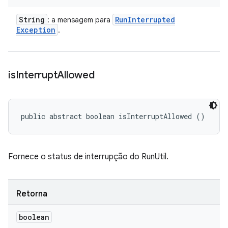
String
Run
Interrupted
: a mensagem para
Exception
.
is
Interrupt
Allowed
public abstract boolean isInterruptAllowed ()
Fornece o status de interrupção do RunUtil.
Retorna
boolean