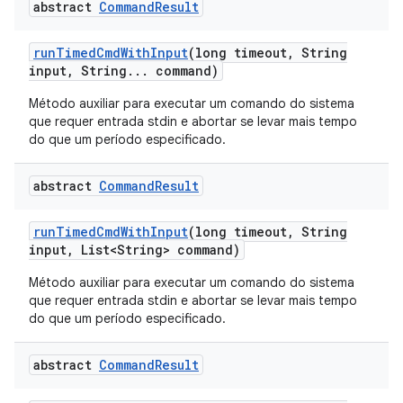
abstract
Command
Result
run
Timed
Cmd
With
Input
(long timeout
,
String
input
,
String
.
.
.
command)
Método auxiliar para executar um comando do sistema
que requer entrada stdin e abortar se levar mais tempo
do que um período especificado.
abstract
Command
Result
run
Timed
Cmd
With
Input
(long timeout
,
String
input
,
List<String> command)
Método auxiliar para executar um comando do sistema
que requer entrada stdin e abortar se levar mais tempo
do que um período especificado.
abstract
Command
Result