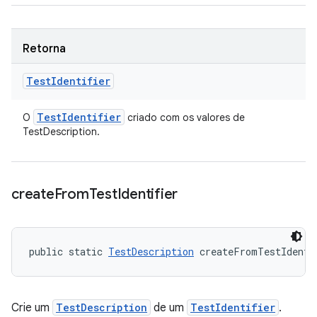
Retorna
Test
Identifier
Test
Identifier
O
criado com os valores de
TestDescription.
create
From
Test
Identifier
public static 
TestDescription
 createFromTestIdenti
Crie um
TestDescription
de um
TestIdentifier
.