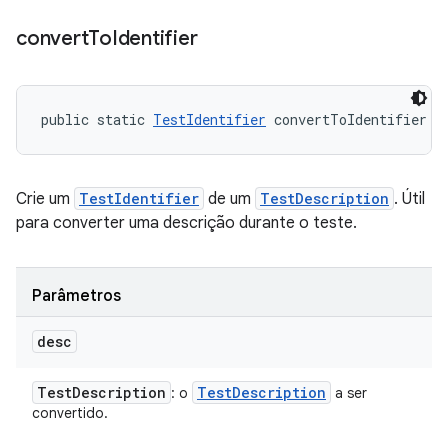
convert
To
Identifier
public static 
TestIdentifier
 convertToIdentifier (
Crie um
TestIdentifier
de um
TestDescription
. Útil
para converter uma descrição durante o teste.
Parâmetros
desc
Test
Description
Test
Description
: o
a ser
convertido.