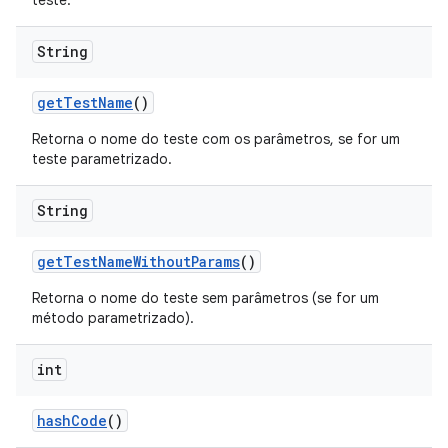
teste.
String
get
Test
Name
()
Retorna o nome do teste com os parâmetros, se for um
teste parametrizado.
String
get
Test
Name
Without
Params
()
Retorna o nome do teste sem parâmetros (se for um
método parametrizado).
int
hash
Code
()