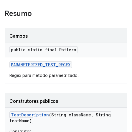
Resumo
Campos
public static final Pattern
PARAMETERIZED
_
TEST
_
REGEX
Regex para método parametrizado.
Construtores públicos
Test
Description
(String class
Name
,
String
test
Name)
Construtor