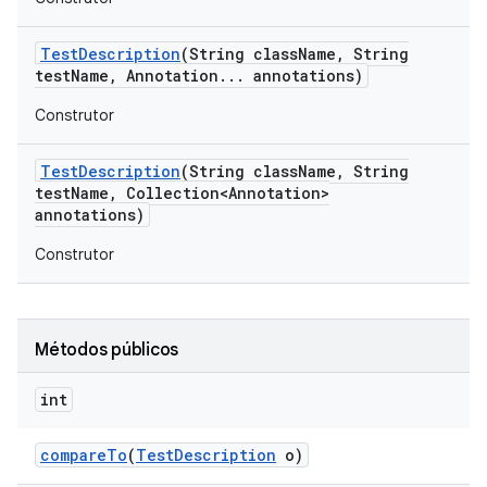
Test
Description
(String class
Name
,
String
test
Name
,
Annotation
.
.
.
annotations)
Construtor
Test
Description
(String class
Name
,
String
test
Name
,
Collection<Annotation>
annotations)
Construtor
Métodos públicos
int
compare
To
(
Test
Description
o)