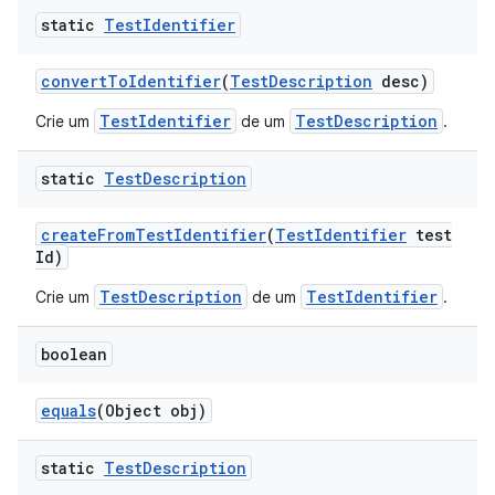
static
Test
Identifier
convert
To
Identifier
(
Test
Description
desc)
TestIdentifier
TestDescription
Crie um
de um
.
static
Test
Description
create
From
Test
Identifier
(
Test
Identifier
test
Id)
TestDescription
TestIdentifier
Crie um
de um
.
boolean
equals
(Object obj)
static
Test
Description