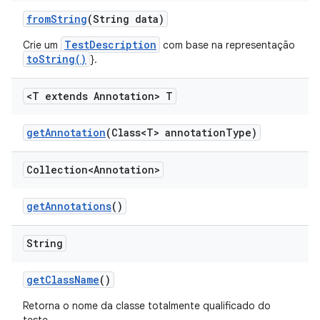
from
String
(String data)
TestDescription
Crie um
com base na representação
toString()
}.
<T extends Annotation> T
get
Annotation
(Class<T> annotation
Type)
Collection<Annotation>
get
Annotations
()
String
get
Class
Name
()
Retorna o nome da classe totalmente qualificado do