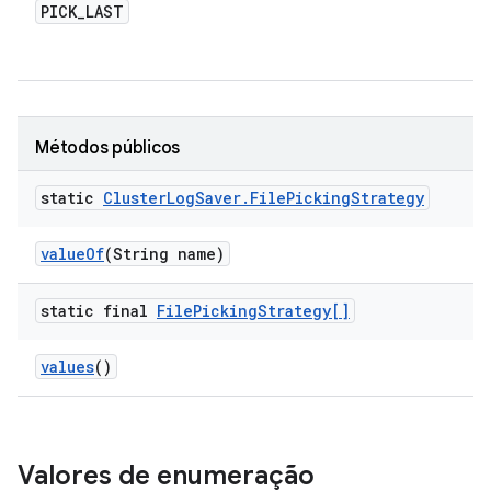
PICK
_
LAST
Métodos públicos
static
Cluster
Log
Saver
.
File
Picking
Strategy
value
Of
(String name)
static final
File
Picking
Strategy[]
values
()
Valores de enumeração