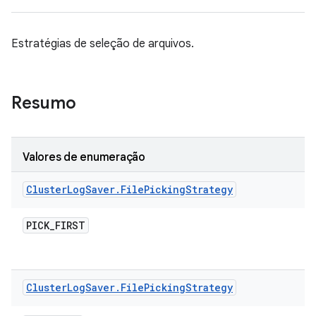
Estratégias de seleção de arquivos.
Resumo
Valores de enumeração
Cluster
Log
Saver
.
File
Picking
Strategy
PICK
_
FIRST
Cluster
Log
Saver
.
File
Picking
Strategy