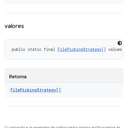
valores
public static final 
FilePickingStrategy[]
 values (
Retorna
File
Picking
Strategy[]
O conteúdo e os exemplos de código nesta página estão sujeitos às