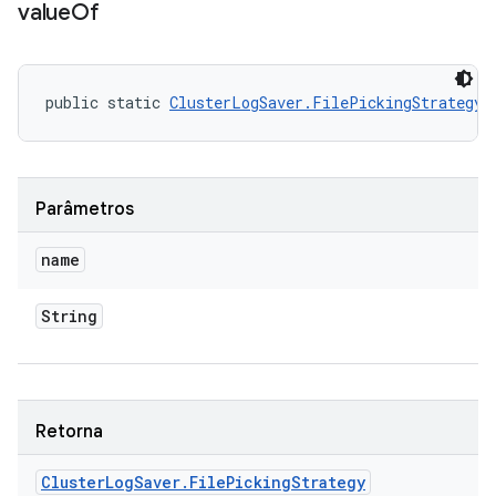
value
Of
public static 
ClusterLogSaver.FilePickingStrategy
 
Parâmetros
name
String
Retorna
Cluster
Log
Saver
.
File
Picking
Strategy