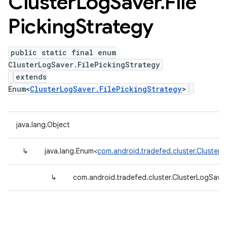
Cluster
Log
Saver
.
File
Picking
Strategy
public static final enum
ClusterLogSaver.FilePickingStrategy
extends
Enum<
ClusterLogSaver.FilePickingStrategy
>
java.lang.Object
↳
java.lang.Enum<
com.android.tradefed.cluster.ClusterL
↳
com.android.tradefed.cluster.ClusterLogSaver