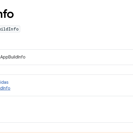
nfo
uildInfo
IAppBuildInfo
cidas
dInfo