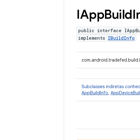
IApp
Build
I
public interface IAppB
implements
IBuildInfo
com.android.tradefed.build.
Subclasses indiretas conhe
AppBuildInfo
,
AppDeviceBuil