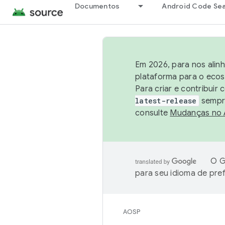
Documentos
Android Code Se
Em 2026, para nos alin
plataforma para o ecos
Para criar e contribuir
latest-release
sempre
consulte
Mudanças no
O G
para seu idioma de pre
AOSP