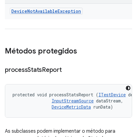
Device
Not
Available
Exception
Métodos protegidos
process
Stats
Report
protected void processStatsReport (
ITestDevice
 devi
InputStreamSource
 dataStream, 

DeviceMetricData
 runData)
As subclasses podem implementar o método para