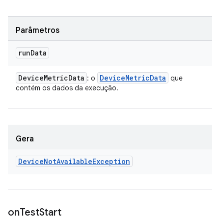
Parâmetros
run
Data
Device
Metric
Data
Device
Metric
Data
: o
que
contém os dados da execução.
Gera
Device
Not
Available
Exception
on
Test
Start