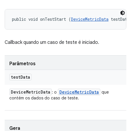
public void onTestStart (
DeviceMetricData
 testData
Callback quando um caso de teste é iniciado.
Parâmetros
test
Data
Device
Metric
Data
Device
Metric
Data
: o
que
contém os dados do caso de teste.
Gera