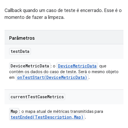
Callback quando um caso de teste é encerrado. Esse é o
momento de fazer a limpeza.
Parâmetros
test
Data
Device
Metric
Data
Device
Metric
Data
: o
que
contém os dados do caso de teste. Será o mesmo objeto
onTestStart(
Device
Metric
Data)
em
.
current
Test
Case
Metrics
Map
: o mapa atual de métricas transmitidas para
testEnded(
Test
Description
,
Map)
.