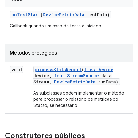
on
Test
Start
(
Device
Metric
Data
test
Data)
Callback quando um caso de teste é iniciado.
Métodos protegidos
void
process
Stats
Report
(
ITest
Device
device
,
Input
Stream
Source
data
Stream
,
Device
Metric
Data
run
Data)
As subclasses podem implementar o método
para processar o relatório de métricas do
Statsd, se necessário.
Construtores públicos