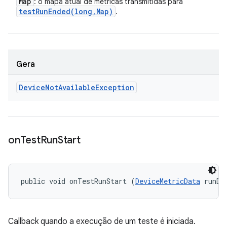
Map
: o mapa atual de métricas transmitidas para
testRunEnded(
long
,
Map)
.
Gera
Device
Not
Available
Exception
on
Test
Run
Start
public void onTestRunStart (
DeviceMetricData
 runDa
Callback quando a execução de um teste é iniciada.