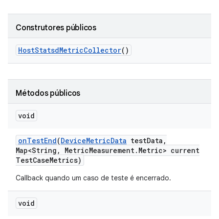
Construtores públicos
Host
Statsd
Metric
Collector
()
Métodos públicos
void
on
Test
End
(
Device
Metric
Data
test
Data
,
Map<String
,
Metric
Measurement
.
Metric> current
Test
Case
Metrics)
Callback quando um caso de teste é encerrado.
void