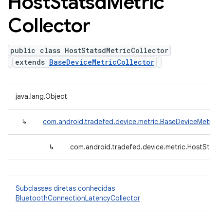
Host
Statsd
Metric
Collector
public class HostStatsdMetricCollector
extends
BaseDeviceMetricCollector
java.lang.Object
↳
com.android.tradefed.device.metric.BaseDeviceMetric
↳
com.android.tradefed.device.metric.HostStat
Subclasses diretas conhecidas
BluetoothConnectionLatencyCollector