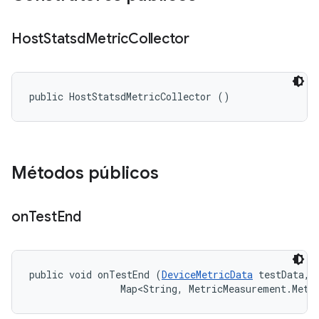
Host
Statsd
Metric
Collector
public HostStatsdMetricCollector ()
Métodos públicos
on
Test
End
public void onTestEnd (
DeviceMetricData
 testData, 

                Map<String, MetricMeasurement.Metr