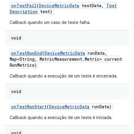
on
Test
Fail
(
Device
Metric
Data
test
Data
,
Test
Description
test)
Callback quando um caso de teste falha.
void
on
Test
Run
End
(
Device
Metric
Data
run
Data
,
Map<String
,
Metric
Measurement
.
Metric> current
Run
Metrics)
Callback quando a execução de um teste é encerrada.
void
on
Test
Run
Start
(
Device
Metric
Data
run
Data)
Callback quando a execução de um teste é iniciada.
void