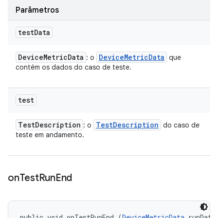
Parâmetros
test
Data
Device
Metric
Data
Device
Metric
Data
: o
que
contém os dados do caso de teste.
test
Test
Description
Test
Description
: o
do caso de
teste em andamento.
on
Test
Run
End
public void onTestRunEnd (
DeviceMetricData
 runData,