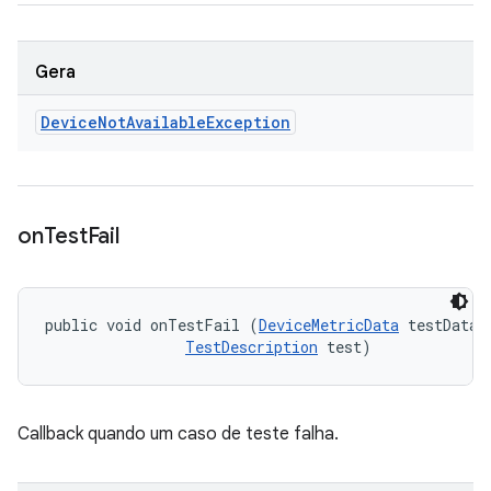
Gera
Device
Not
Available
Exception
on
Test
Fail
public void onTestFail (
DeviceMetricData
 testData, 
TestDescription
 test)
Callback quando um caso de teste falha.