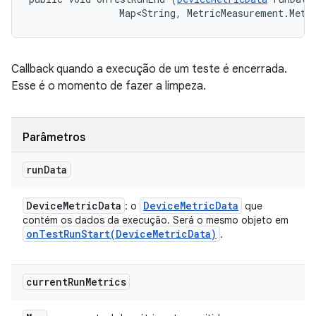
                Map<String, MetricMeasurement.Metr
Callback quando a execução de um teste é encerrada.
Esse é o momento de fazer a limpeza.
Parâmetros
run
Data
Device
Metric
Data
Device
Metric
Data
: o
que
contém os dados da execução. Será o mesmo objeto em
onTestRunStart(
Device
Metric
Data)
.
current
Run
Metrics