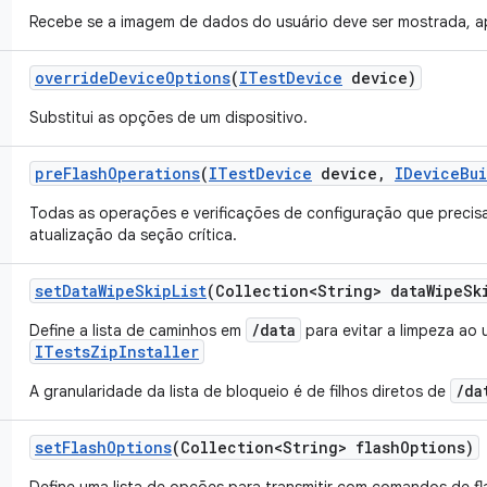
Recebe se a imagem de dados do usuário deve ser mostrada, a
override
Device
Options
(
ITest
Device
device)
Substitui as opções de um dispositivo.
pre
Flash
Operations
(
ITest
Device
device
,
IDevice
Bu
Todas as operações e verificações de configuração que precis
atualização da seção crítica.
set
Data
Wipe
Skip
List
(Collection<String> data
Wipe
Sk
/data
Define a lista de caminhos em
para evitar a limpeza ao 
ITestsZipInstaller
/da
A granularidade da lista de bloqueio é de filhos diretos de
set
Flash
Options
(Collection<String> flash
Options)