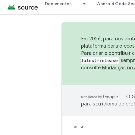
Documentos
Android Code Se
Em 2026, para nos alin
plataforma para o ecos
Para criar e contribuir
latest-release
sempre
consulte
Mudanças no
O G
para seu idioma de pre
AOSP