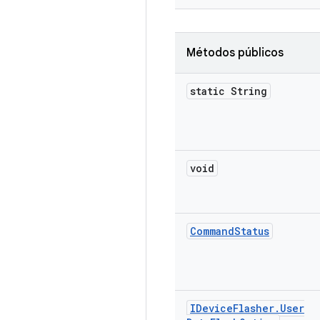
Métodos públicos
static String
void
Command
Status
IDevice
Flasher
.
User