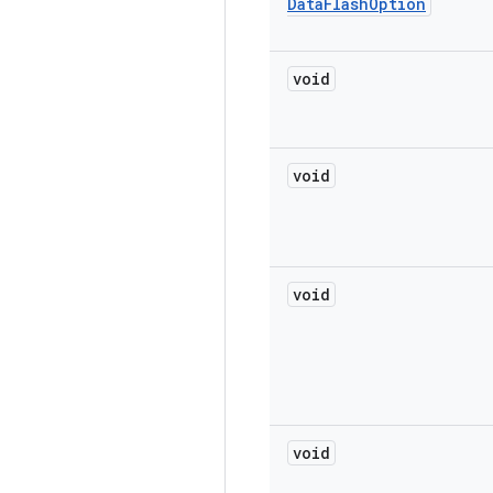
Data
Flash
Option
void
void
void
void