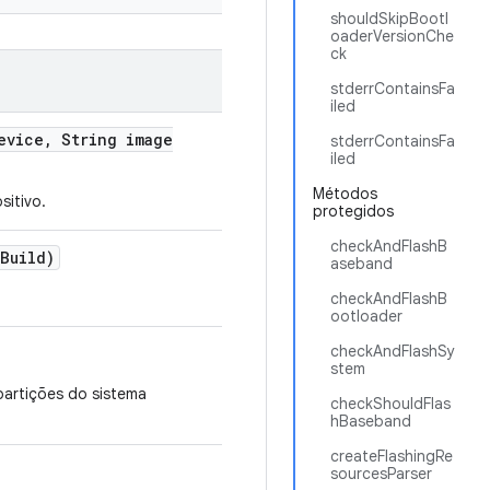
shouldSkipBootl
oaderVersionChe
ck
stderrContainsFa
iled
vice
,
String image
stderrContainsFa
iled
Métodos
sitivo.
protegidos
checkAndFlashB
Build)
aseband
checkAndFlashB
ootloader
checkAndFlashSy
stem
partições do sistema
checkShouldFlas
hBaseband
createFlashingRe
sourcesParser