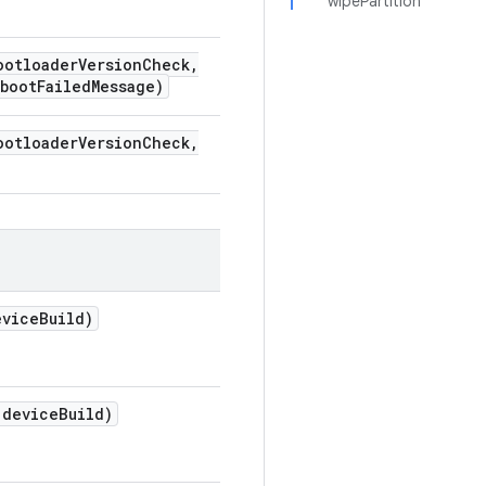
wipePartition
ootloader
Version
Check
,
tboot
Failed
Message)
ootloader
Version
Check
,
vice
Build)
device
Build)
.