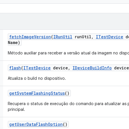
fetch
Image
Version
(
IRun
Util
run
Util
,
ITest
Device
de
Name)
Método auxiliar para receber a versão atual da imagem no dispo
flash
(
ITest
Device
device
,
IDevice
Build
Info
device
Atualiza o build no dispositivo.
get
System
Flashing
Status
()
Recupera o status de execução do comando para atualizar as 
principal.
get
User
Data
Flash
Option
()