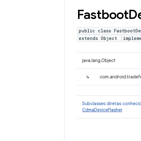
Fastboot
D
public class FastbootDe
extends Object
implem
java.lang.Object
↳
com.android.tradef
Subclasses diretas conheci
CdmaDeviceFlasher