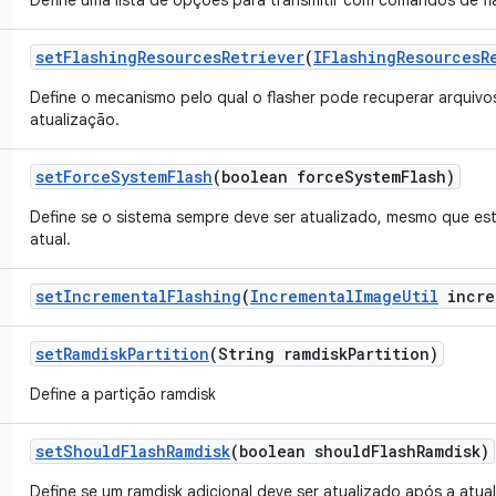
Define uma lista de opções para transmitir com comandos de fl
set
Flashing
Resources
Retriever
(
IFlashing
Resources
R
Define o mecanismo pelo qual o flasher pode recuperar arquivo
atualização.
set
Force
System
Flash
(boolean force
System
Flash)
Define se o sistema sempre deve ser atualizado, mesmo que es
atual.
set
Incremental
Flashing
(
Incremental
Image
Util
incre
set
Ramdisk
Partition
(String ramdisk
Partition)
Define a partição ramdisk
set
Should
Flash
Ramdisk
(boolean should
Flash
Ramdisk)
Define se um ramdisk adicional deve ser atualizado após a atual