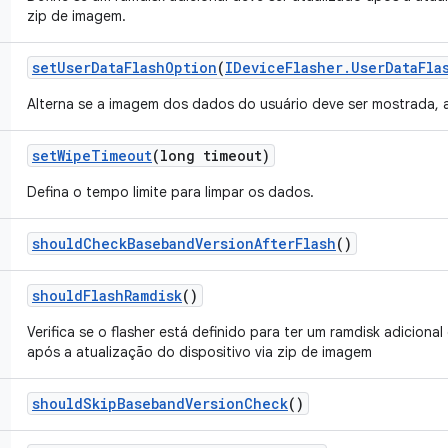
zip de imagem.
set
User
Data
Flash
Option
(
IDevice
Flasher
.
User
Data
Fla
Alterna se a imagem dos dados do usuário deve ser mostrada, 
set
Wipe
Timeout
(long timeout)
Defina o tempo limite para limpar os dados.
should
Check
Baseband
Version
After
Flash
()
should
Flash
Ramdisk
()
Verifica se o flasher está definido para ter um ramdisk adiciona
após a atualização do dispositivo via zip de imagem
should
Skip
Baseband
Version
Check
()