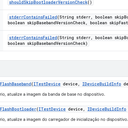
should
Skip
Bootloader
Version
Check
()
stderr
Contains
Failed
(String stderr
,
boolean skip
B
boolean skip
Baseband
Version
Check
,
boolean skip
Fas
stderr
Contains
Failed
(String stderr
,
boolean skip
B
boolean skip
Baseband
Version
Check)
Flash
Baseband
(
ITest
Device
device
,
IDevice
Build
Info
de
io, atualize a imagem da banda de base no dispositivo.
Flash
Bootloader
(
ITest
Device
device
,
IDevice
Build
Info
io, atualize a imagem do carregador de inicialização no dispositivo