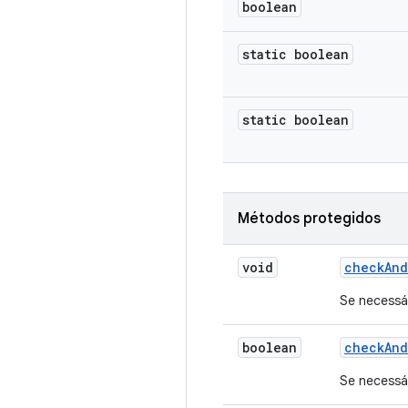
boolean
static boolean
static boolean
Métodos protegidos
void
check
And
Se necessár
boolean
check
And
Se necessár