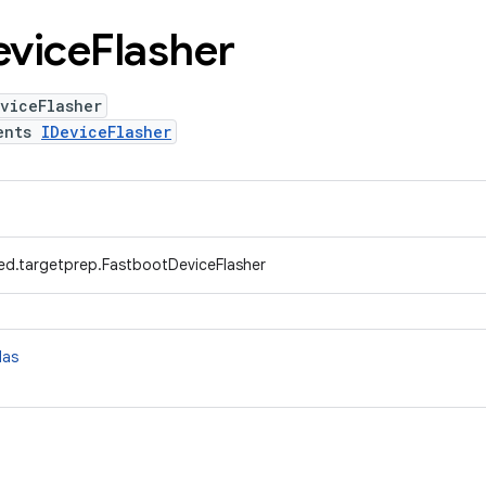
evice
Flasher
viceFlasher
ents
IDeviceFlasher
ed.targetprep.FastbootDeviceFlasher
das