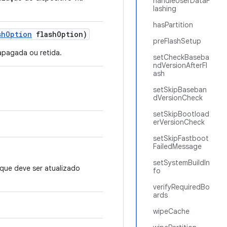
handleUserDataF
lashing
hasPartition
sh
Option
flash
Option)
preFlashSetup
apagada ou retida.
setCheckBaseba
ndVersionAfterFl
ash
setSkipBaseban
dVersionCheck
setSkipBootload
erVersionCheck
setSkipFastboot
FailedMessage
setSystemBuildIn
l que deve ser atualizado
fo
verifyRequiredBo
ards
wipeCache