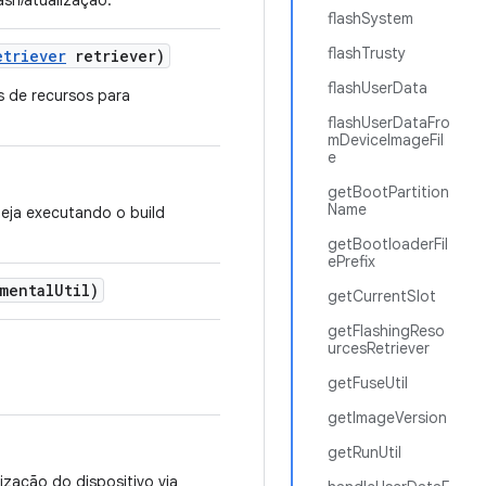
ash/atualização.
flashSystem
flashTrusty
etriever
retriever)
flashUserData
s de recursos para
flashUserDataFro
mDeviceImageFil
e
getBootPartition
Name
teja executando o build
getBootloaderFil
ePrefix
mental
Util)
getCurrentSlot
getFlashingReso
urcesRetriever
getFuseUtil
getImageVersion
getRunUtil
ização do dispositivo via