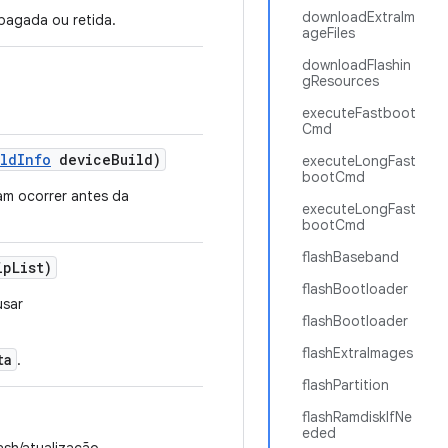
downloadExtraIm
pagada ou retida.
ageFiles
downloadFlashin
gResources
executeFastboot
Cmd
ild
Info
device
Build)
executeLongFast
bootCmd
am ocorrer antes da
executeLongFast
bootCmd
flashBaseband
ip
List)
flashBootloader
usar
flashBootloader
flashExtraImages
ta
.
flashPartition
flashRamdiskIfNe
eded