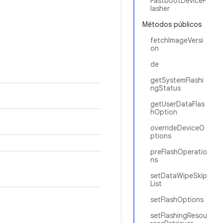
FastbootDeviceF
lasher
Métodos públicos
fetchImageVersi
on
de
getSystemFlashi
ngStatus
getUserDataFlas
hOption
overrideDeviceO
ptions
preFlashOperatio
ns
setDataWipeSkip
List
setFlashOptions
setFlashingResou