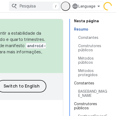
/
Nesta página
Resumo
tir a estabilidade da
Constantes
o e quarto trimestres.
 de manifesto
android-
Construtores
públicos
ara mais informações,
Métodos
públicos
Métodos
protegidos
Constantes
BASEBAND_IMAG
E_NAME
Construtores
públicos