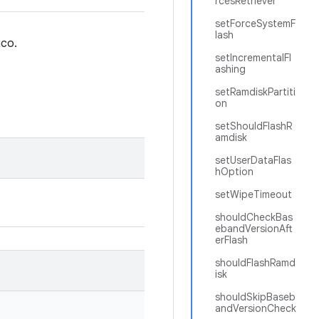
rcesRetriever
setForceSystemF
lash
ico.
setIncrementalFl
ashing
setRamdiskPartiti
on
setShouldFlashR
amdisk
setUserDataFlas
hOption
setWipeTimeout
shouldCheckBas
ebandVersionAft
erFlash
shouldFlashRamd
isk
shouldSkipBaseb
andVersionCheck