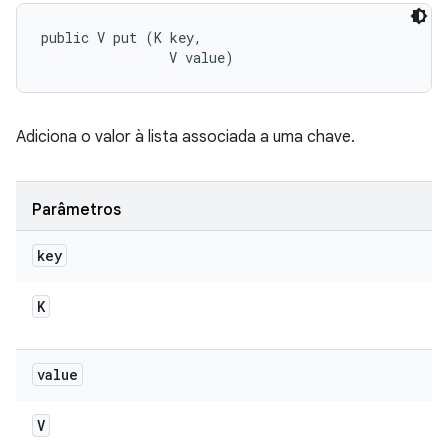
public V put (K key, 

                V value)
Adiciona o valor à lista associada a uma chave.
Parâmetros
key
K
value
V