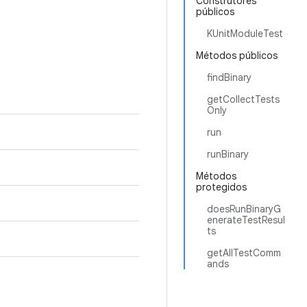
Construtores
públicos
KUnitModuleTest
Métodos públicos
findBinary
getCollectTests
Only
run
runBinary
Métodos
protegidos
doesRunBinaryG
enerateTestResul
ts
getAllTestComm
ands