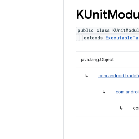
KUnit
Modu
public class KUnitModu
extends
ExecutableTa
java.lang.Object
↳
com.android.tradef
↳
com.androi
↳
co