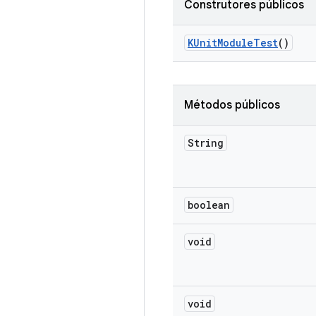
Construtores públicos
KUnit
Module
Test
()
Métodos públicos
String
boolean
void
void