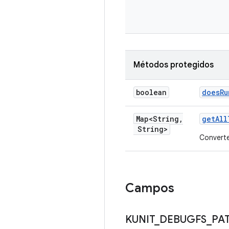
Métodos protegidos
boolean
does
Ru
Map<String
,
get
All
String>
Convert
Campos
KUNIT
_
DEBUGFS
_
PA