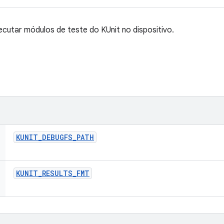
cutar módulos de teste do KUnit no dispositivo.
KUNIT
_
DEBUGFS
_
PATH
KUNIT
_
RESULTS
_
FMT