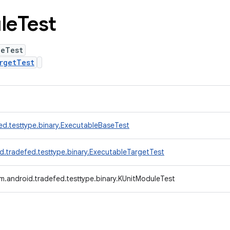
le
Test
leTest
rgetTest
ed.testtype.binary.ExecutableBaseTest
d.tradefed.testtype.binary.ExecutableTargetTest
m.android.tradefed.testtype.binary.KUnitModuleTest