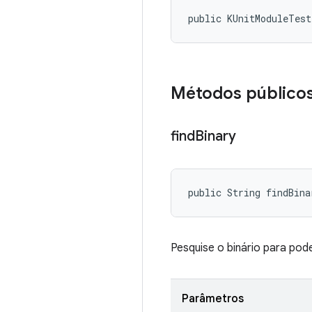
public KUnitModuleTes
Métodos público
find
Binary
public String findBina
Pesquise o binário para pod
Parâmetros