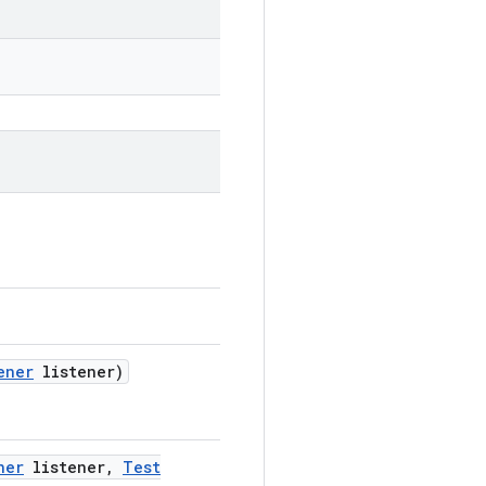
ener
listener)
ner
listener
,
Test