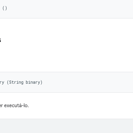
t ()
s
ry (String binary)
er executá-lo.