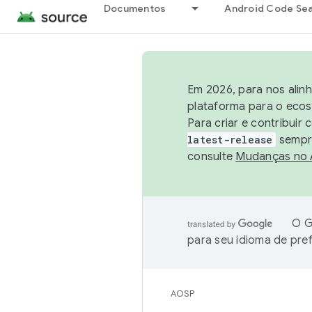
Documentos
Android Code Se
Em 2026, para nos alin
plataforma para o ecos
Para criar e contribuir
latest-release
sempre
consulte
Mudanças no
O G
para seu idioma de pre
AOSP