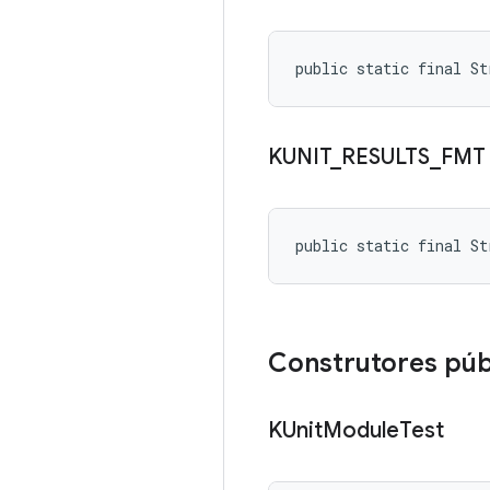
public static final S
KUNIT
_
RESULTS
_
FMT
public static final S
Construtores púb
KUnit
Module
Test