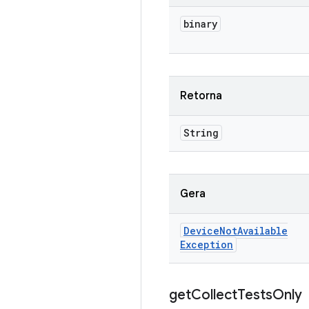
binary
Retorna
String
Gera
Device
Not
Available
Exception
get
Collect
Tests
Only