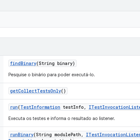
find
Binary
(String binary)
Pesquise o binário para poder executá-lo.
get
Collect
Tests
Only
()
run
(
Test
Information
test
Info
,
ITest
Invocation
List
Executa os testes e informa o resultado ao listener.
run
Binary
(String module
Path
,
ITest
Invocation
Liste