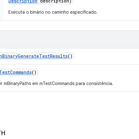
Description
description)
Executa o binário no caminho especificado.
n
Binary
Generate
Test
Results
()
Test
Commands
()
er mBinaryPaths em mTestCommands para consistência.
TH