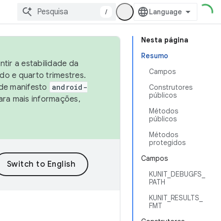
/
Nesta página
Resumo
tir a estabilidade da
Campos
o e quarto trimestres.
 de manifesto
android-
Construtores
públicos
ara mais informações,
Métodos
públicos
Métodos
protegidos
Campos
KUNIT_DEBUGFS_
PATH
KUNIT_RESULTS_
FMT