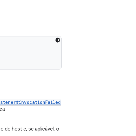
istener#invocationFailed
ou
do host e, se aplicável, o