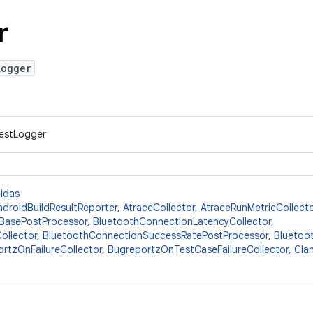
r
Logger
TestLogger
cidas
ndroidBuildResultReporter
,
AtraceCollector
,
AtraceRunMetricCollecto
BasePostProcessor
,
BluetoothConnectionLatencyCollector
,
ollector
,
BluetoothConnectionSuccessRatePostProcessor
,
Bluetoo
rtzOnFailureCollector
,
BugreportzOnTestCaseFailureCollector
,
Cla