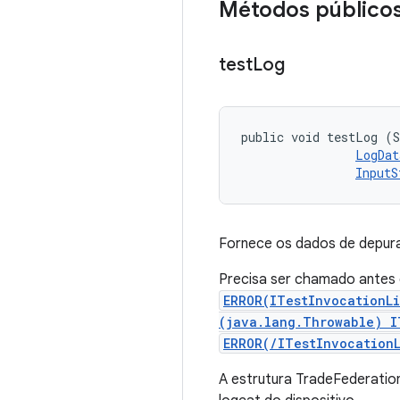
Métodos público
test
Log
public void testLog (S
LogDat
InputS
Fornece os dados de depura
Precisa ser chamado antes
ERROR(ITestInvocationL
(java.lang.Throwable) I
ERROR(/ITestInvocation
A estrutura TradeFederatio