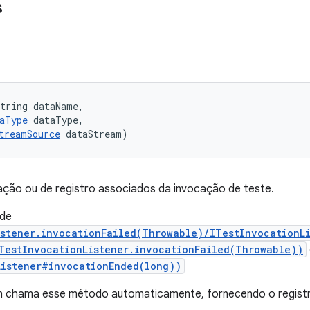
s
tring dataName, 

aType
 dataType, 

treamSource
 dataStream)
ção ou de registro associados da invocação de teste.
 de
istener.invocationFailed(Throwable)/ITestInvocationL
TestInvocationListener.invocationFailed(Throwable))
Listener#invocationEnded(long))
n chama esse método automaticamente, fornecendo o registro 