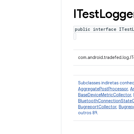
ITest
Logge
public interface ITest
com.android.tradefed.log.I
Subclasses indiretas conhe
AggregatePostProcessor
,
A
BaseDeviceMetricCollector
,
BluetoothConnectionStateC
BugreportCollector
,
Bugrepo
outros 89.