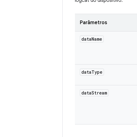
logcat do dispositivo.
Parâmetros
data
Name
data
Type
data
Stream