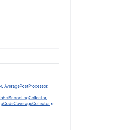
r
,
AveragePostProcessor
,
thHciSnoopLogCollector
,
ngCodeCoverageCollector
e