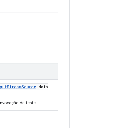
put
Stream
Source
data
invocação de teste.