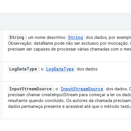
String
String
: um nome descritivo
dos dados, por exemplo
Observação: dataName pode não ser exclusivo por invocação. 
precisam ser capazes de processar várias chamadas com o m
Log
Data
Type
Log
Data
Type
: o
dos dados
Input
Stream
Source
Input
Stream
Source
: o
dos dados. 
precisam chamar createInputStream para começar a ler os dado
resultante quando concluído. Os autores da chamada precisam 
dados permaneça presente e acessível até que o método testLo