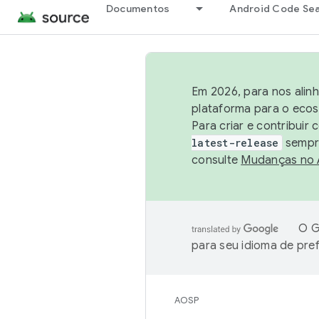
Documentos
Android Code Se
Em 2026, para nos alin
plataforma para o ecos
Para criar e contribuir
latest-release
sempre
consulte
Mudanças no
O G
para seu idioma de pre
AOSP