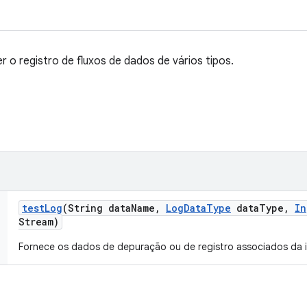
 o registro de fluxos de dados de vários tipos.
test
Log
(String data
Name
,
Log
Data
Type
data
Type
,
In
Stream)
Fornece os dados de depuração ou de registro associados da 