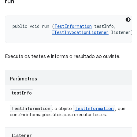
run
public void run (
TestInformation
 testInfo, 

ITestInvocationListener
 listener)
Executa os testes e informa o resultado ao ouvinte.
Parâmetros
test
Info
Test
Information
Test
Information
: o objeto
, que
contém informações úteis para executar testes.
listener