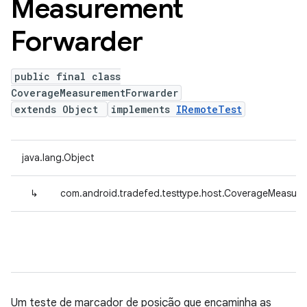
Measurement
Forwarder
public final class
CoverageMeasurementForwarder
extends Object
implements
IRemoteTest
java.lang.Object
↳
com.android.tradefed.testtype.host.CoverageMeasur
Um teste de marcador de posição que encaminha as