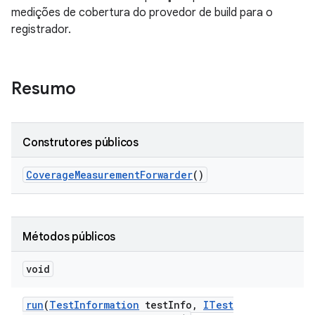
medições de cobertura do provedor de build para o
registrador.
Resumo
Construtores públicos
Coverage
Measurement
Forwarder
()
Métodos públicos
void
run
(
Test
Information
test
Info
,
ITest