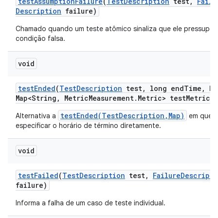
test
Assumption
Failure
(
Test
Description
test
,
Failu
Description
failure)
Chamado quando um teste atômico sinaliza que ele pressupõ
condição falsa.
void
test
Ended
(
Test
Description
test
,
long end
Time
,
Ha
Map<String
,
Metric
Measurement
.
Metric> test
Metrics)
testEnded(TestDescription,Map)
Alternativa a
em que 
especificar o horário de término diretamente.
void
test
Failed
(
Test
Description
test
,
Failure
Descripti
failure)
Informa a falha de um caso de teste individual.