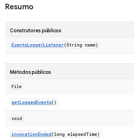
Resumo
Construtores públicos
Events
Logger
Listener
(String name)
Métodos públicos
File
get
Logged
Events
()
void
invocation
Ended
(long elapsed
Time)