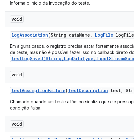
Informa o início da invocação do teste.
void
log
Association
(String data
Name
,
Log
File
log
File)
Em alguns casos, o registro precisa estar fortemente associa
de teste, mas não é possível fazer isso no callback direto do
testLogSaved(String,LogDataType,InputStreamSourc
void
test
Assumption
Failure
(
Test
Description
test
,
Strin
Chamado quando um teste atômico sinaliza que ele pressupõ
condição falsa.
void