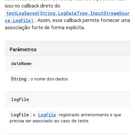
isso no callback direto do
testLogSaved(String,LogDataType,InputStreamSour
ce,LogFile)
. Assim, esse callback permite fornecer uma
associação forte de forma explícita.
Parâmetros
data
Name
String
: o nome dos dados
log
File
Log
File
Log
File
: o
registrado anteriormente e que
precisa ser associado ao caso de teste.