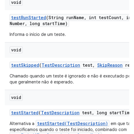
void
test
Run
Started
(String run
Name
,
int test
Count
,
int
Number
,
long start
Time)
Informa o início de um teste.
void
test
Skipped
(
Test
Description
test
,
Skip
Reason
rea
Chamado quando um teste é ignorado e não é executado por
que geralmente não é esperado.
void
test
Started
(
Test
Description
test
,
long start
Time
testStarted(TestDescription)
Alternativa a
em que ta
especificamos quando o teste foi iniciado, combinado com