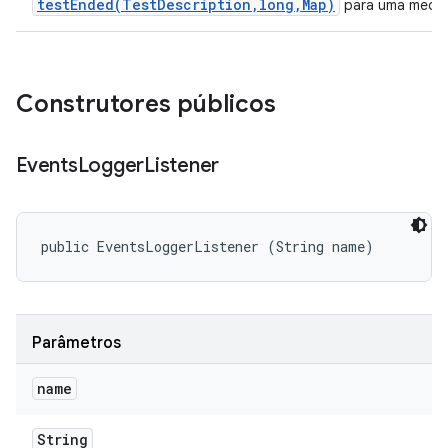
testEnded(TestDescription,long,Map)
para uma mediç
Construtores públicos
Events
Logger
Listener
public EventsLoggerListener (String name)
Parâmetros
name
String