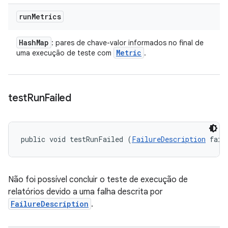
run
Metrics
Hash
Map
: pares de chave-valor informados no final de
Metric
uma execução de teste com
.
test
Run
Failed
public void testRunFailed (
FailureDescription
 fail
Não foi possível concluir o teste de execução de
relatórios devido a uma falha descrita por
FailureDescription
.