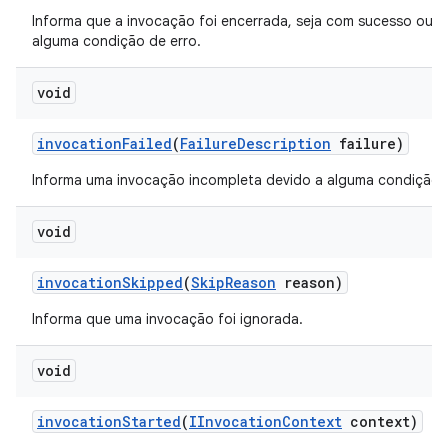
Informa que a invocação foi encerrada, seja com sucesso ou d
alguma condição de erro.
void
invocation
Failed
(
Failure
Description
failure)
Informa uma invocação incompleta devido a alguma condição d
void
invocation
Skipped
(
Skip
Reason
reason)
Informa que uma invocação foi ignorada.
void
invocation
Started
(
IInvocation
Context
context)