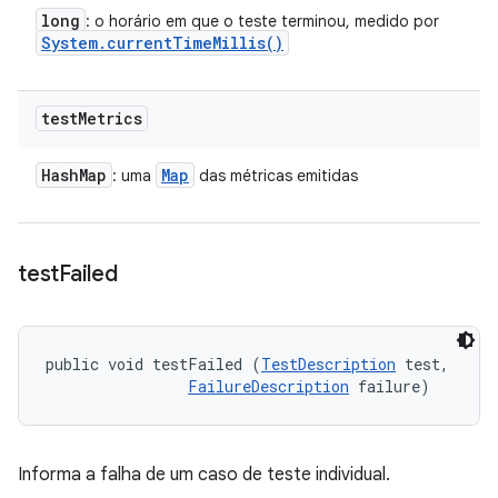
long
: o horário em que o teste terminou, medido por
System
.
current
Time
Millis(
)
test
Metrics
Hash
Map
Map
: uma
das métricas emitidas
test
Failed
public void testFailed (
TestDescription
 test, 

FailureDescription
 failure)
Informa a falha de um caso de teste individual.