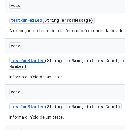
void
test
Run
Failed
(String error
Message)
A execução do teste de relatórios não foi concluída devido a u
void
test
Run
Started
(String run
Name
,
int test
Count
,
int
Number)
Informa o início de um teste.
void
test
Run
Started
(String run
Name
,
int test
Count)
Informa o início de um teste.