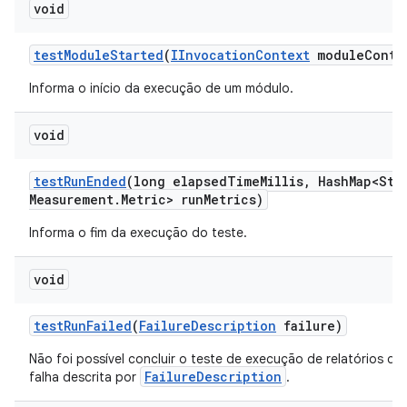
void
test
Module
Started
(
IInvocation
Context
module
Conte
Informa o início da execução de um módulo.
void
test
Run
Ended
(long elapsed
Time
Millis
,
Hash
Map<Str
Measurement
.
Metric> run
Metrics)
Informa o fim da execução do teste.
void
test
Run
Failed
(
Failure
Description
failure)
Não foi possível concluir o teste de execução de relatórios de
FailureDescription
falha descrita por
.