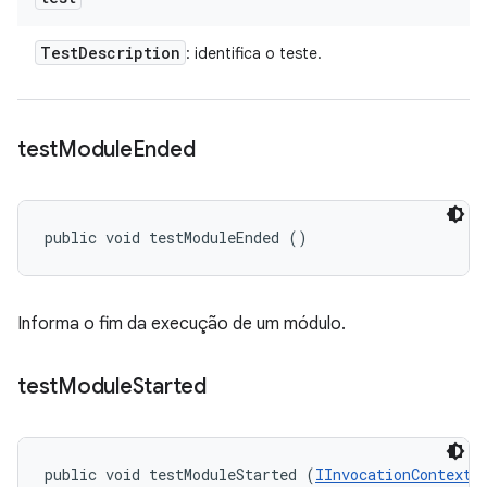
Test
Description
: identifica o teste.
test
Module
Ended
public void testModuleEnded ()
Informa o fim da execução de um módulo.
test
Module
Started
public void testModuleStarted (
IInvocationContext
 