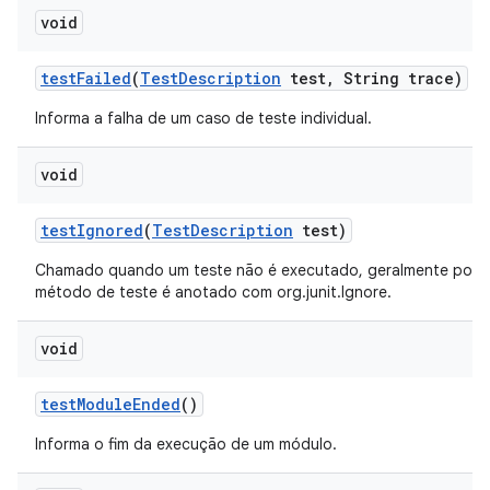
void
test
Failed
(
Test
Description
test
,
String trace)
Informa a falha de um caso de teste individual.
void
test
Ignored
(
Test
Description
test)
Chamado quando um teste não é executado, geralmente porq
método de teste é anotado com org.junit.Ignore.
void
test
Module
Ended
()
Informa o fim da execução de um módulo.