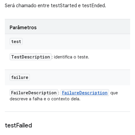
Será chamado entre testStarted e testEnded.
Parâmetros
test
Test
Description
: identifica o teste.
failure
Failure
Description
Failure
Description
:
que
descreve a falha e o contexto dela.
test
Failed