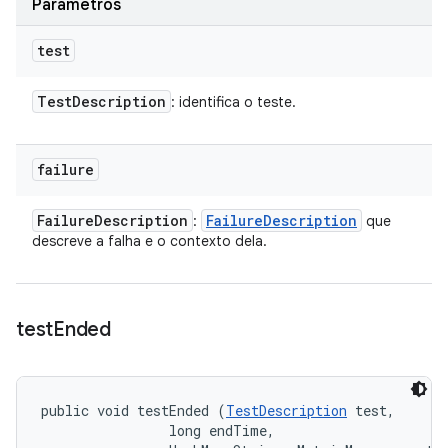
Parâmetros
test
Test
Description
: identifica o teste.
failure
Failure
Description
Failure
Description
:
que
descreve a falha e o contexto dela.
test
Ended
public void testEnded (
TestDescription
 test, 

                long endTime, 
