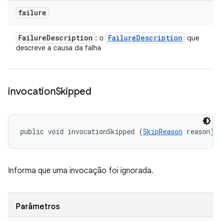
failure
Failure
Description
Failure
Description
: o
que
descreve a causa da falha
invocation
Skipped
public void invocationSkipped (
SkipReason
 reason)
Informa que uma invocação foi ignorada.
Parâmetros