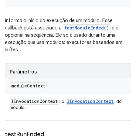
Informa o início da execução de um módulo. Esse
callback está associado a
testModuleEnded()
e é
opcional na sequência. Ele só é usado durante uma
execução que usa módulos: executores baseados em
suítes.
Parâmetros
module
Context
IInvocation
Context
IInvocation
Context
: o
do
módulo.
test
Run
Ended