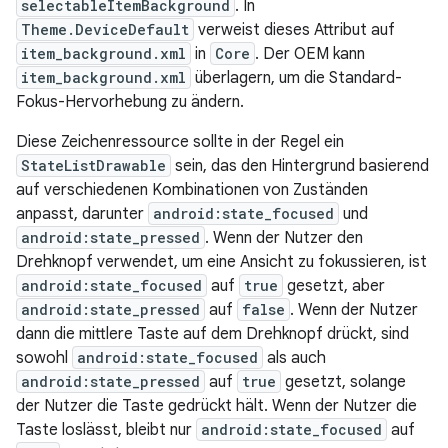
selectableItemBackground
. In
Theme.DeviceDefault
verweist dieses Attribut auf
item_background.xml
in
Core
. Der OEM kann
item_background.xml
überlagern, um die Standard-
Fokus-Hervorhebung zu ändern.
Diese Zeichenressource sollte in der Regel ein
StateListDrawable
sein, das den Hintergrund basierend
auf verschiedenen Kombinationen von Zuständen
anpasst, darunter
android:state_focused
und
android:state_pressed
. Wenn der Nutzer den
Drehknopf verwendet, um eine Ansicht zu fokussieren, ist
android:state_focused
auf
true
gesetzt, aber
android:state_pressed
auf
false
. Wenn der Nutzer
dann die mittlere Taste auf dem Drehknopf drückt, sind
sowohl
android:state_focused
als auch
android:state_pressed
auf
true
gesetzt, solange
der Nutzer die Taste gedrückt hält. Wenn der Nutzer die
Taste loslässt, bleibt nur
android:state_focused
auf