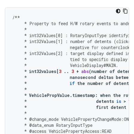
/**
*
Property
to
feed
H
/
W
rotary
events
to
andro
*
*
int32Values
[
0
]
:
RotaryInputType
identifyin
*
int32Values
[
1
]
:
number
of
detents
(
clicks
)
*
negative
for
counterclockw
*
int32Values
[
2
]
:
target
display
defined
in
*
tied
to
specific
display
m
*
VehicleDisplay
#MAIN.
*
int32values
[
3
..
3
+
abs
(
number
of
detent
*
nanosecond
deltas
between
*
if
the
number
of
detents
*
*
VehiclePropValue
.
timestamp
:
when
the
rota
*
detents
is
 > 
1
*
first
detent
of
*
*
@
change_mode
VehiclePropertyChangeMode
:
ON_C
*
@
data_enum
RotaryInputType
*
@
access
VehiclePropertyAccess
:
READ