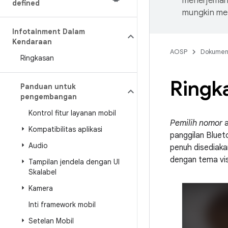
menerjemahk
defined
mungkin me
Infotainment Dalam
Kendaraan
AOSP
Dokume
Ringkasan
Ringk
Panduan untuk
pengembangan
Kontrol fitur layanan mobil
Pemilih nomor
a
Kompatibilitas aplikasi
panggilan Bluet
Audio
penuh disediaka
dengan tema vis
Tampilan jendela dengan UI
Skalabel
Kamera
Inti framework mobil
Setelan Mobil