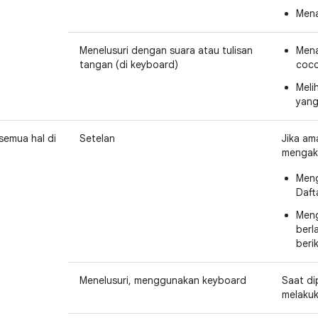
Mena
Menelusuri dengan suara atau tulisan
Mena
tangan (di keyboard)
coco
Meli
yang 
 semua hal di
Setelan
Jika a
mengaks
Meng
Daft
Meng
berl
beri
Menelusuri, menggunakan keyboard
Saat di
melakuk