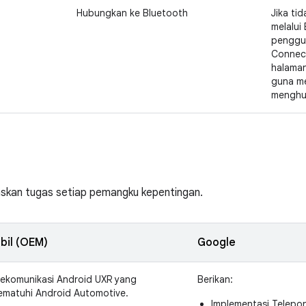
Hubungkan ke Bluetooth
Jika ti
melalui 
penggu
Connec
halaman
guna m
menghu
laskan tugas setiap pemangku kepentingan.
bil (OEM)
Google
lekomunikasi Android UXR yang
Berikan:
matuhi Android Automotive.
Implementasi Telepo