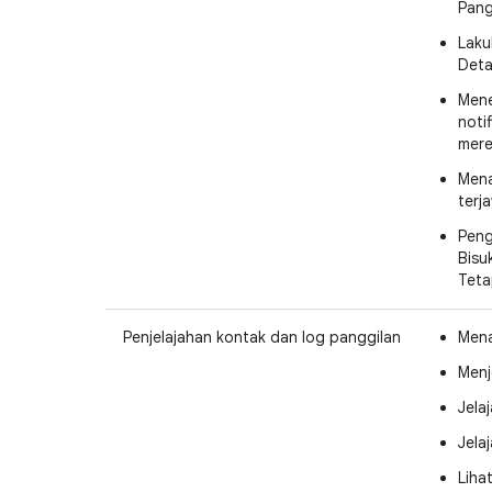
Pang
Laku
Deta
Mene
noti
mere
Mena
terj
Peng
Bisu
Teta
Penjelajahan kontak dan log panggilan
Mena
Menj
Jela
Jela
Liha