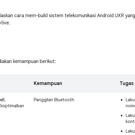
elaskan cara mem-build sistem telekomunikasi Android UXR ya
tive.
iakan kemampuan berikut:
Kemampuan
Tugas
di
,
Panggilan Bluetooth
Laku
 Dioptimalkan
nomo
Laku
kont
Laku