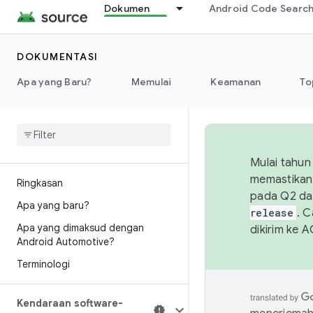
Dokumen
Android Code Searc
DOKUMENTASI
Apa yang Baru?
Memulai
Keamanan
To
Mulai tahun
memastikan 
Ringkasan
pada Q2 da
Apa yang baru?
release
. 
Apa yang dimaksud dengan
dikirim ke 
Android Automotive?
Terminologi
Kendaraan software-