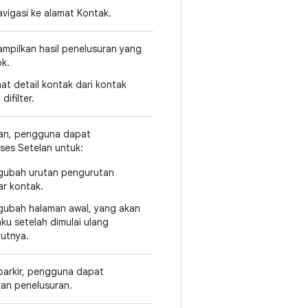
vigasi ke alamat Kontak.
mpilkan hasil penelusuran yang
k.
hat detail kontak dari kontak
difilter.
man, pengguna dapat
es Setelan untuk:
ubah urutan pengurutan
ar kontak.
ubah halaman awal, yang akan
aku setelah dimulai ulang
kutnya.
parkir, pengguna dapat
an penelusuran.