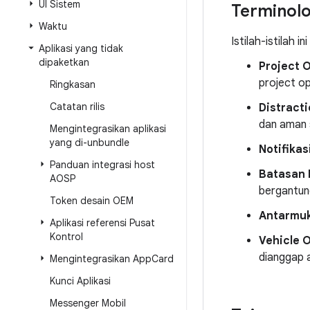
UI Sistem
Terminolo
Waktu
Istilah-istilah in
Aplikasi yang tidak
dipaketkan
Project 
project op
Ringkasan
Catatan rilis
Distract
dan aman 
Mengintegrasikan aplikasi
yang di-unbundle
Notifikas
Panduan integrasi host
Batasan 
AOSP
bergantun
Token desain OEM
Antarmuk
Aplikasi referensi Pusat
Kontrol
Vehicle 
dianggap a
Mengintegrasikan App
Card
Kunci Aplikasi
Messenger Mobil