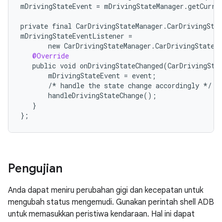
mDrivingStateEvent
=
mDrivingStateManager
.
getCurre
private
final
CarDrivingStateManager
.
CarDrivingSta
mDrivingStateEventListener
=
new
CarDrivingStateManager
.
CarDrivingStateE
@Override
public
void
onDrivingStateChanged
(
CarDrivingSta
mDrivingStateEvent
=
event
;
/*
handle
the
state
change
accordingly
*/
handleDrivingStateChange
();
}
};
Pengujian
Anda dapat meniru perubahan gigi dan kecepatan untuk
mengubah status mengemudi. Gunakan perintah shell ADB
untuk memasukkan peristiwa kendaraan. Hal ini dapat