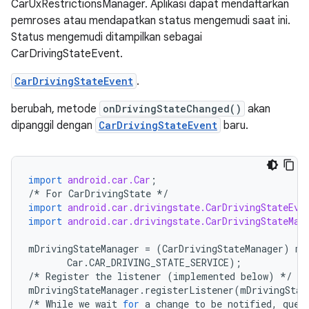
CarUxRestrictionsManager. Aplikasi dapat mendaftarkan
pemroses atau mendapatkan status mengemudi saat ini.
Status mengemudi ditampilkan sebagai
CarDrivingStateEvent.
CarDrivingStateEvent
.
berubah, metode
onDrivingStateChanged()
akan
dipanggil dengan
CarDrivingStateEvent
baru.
import
android.car.Car
;
/*
For
CarDrivingState
*/
import
android.car.drivingstate.CarDrivingStateEve
import
android.car.drivingstate.CarDrivingStateMan
mDrivingStateManager
=
(
CarDrivingStateManager
)
mC
Car
.
CAR_DRIVING_STATE_SERVICE
);
/*
Register
the
listener
(
implemented
below
)
*/
mDrivingStateManager
.
registerListener
(
mDrivingStat
/*
While
we
wait
for
a
change
to
be
notified
,
quer