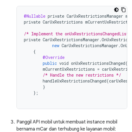
@Nullable
private
CarUxRestrictionsManager
mC
private
CarUxRestrictions
mCurrentUxRestricti
/* Implement the onUxRestrictionsChangedListe
private
CarUxRestrictionsManager
.
OnUxRestrict
new
CarUxRestrictionsManager
.
OnUx
{
@Override
public
void
onUxRestrictionsChanged
(
C
mCurrentUxRestrictions
=
carUxRestric
/* Handle the new restrictions */
handleUxRestrictionsChanged
(
carUxRest
}
}
;
Panggil API mobil untuk membuat instance mobil
bernama mCar dan terhubung ke layanan mobil: