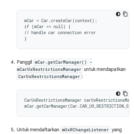
mCar = Car.createCar(context);

if (mCar == null) {

// handle car connection error

}
Panggil
mCar.getCarManager() -
mCarUxRestrictionsManager
untuk mendapatkan
CarUxRestrictionsManager
:
CarUxRestrictionsManager carUxRestrictionsMana
mCar.getCarManager(Car.CAR_UX_RESTRICTION_SER
Untuk mendaftarkan
mUxRChangeListener
yang