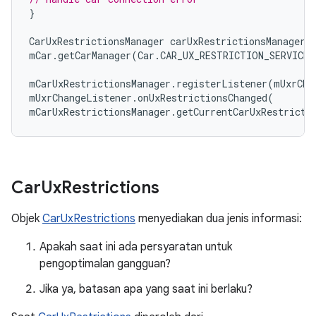
}
CarUxRestrictionsManager
carUxRestrictionsManager
mCar
.
getCarManager
(
Car
.
CAR_UX_RESTRICTION_SERVICE
)
mCarUxRestrictionsManager
.
registerListener
(
mUxrCha
mUxrChangeListener
.
onUxRestrictionsChanged
(
mCarUxRestrictionsManager
.
getCurrentCarUxRestricti
Car
Ux
Restrictions
Objek
CarUxRestrictions
menyediakan dua jenis informasi:
Apakah saat ini ada persyaratan untuk
pengoptimalan gangguan?
Jika ya, batasan apa yang saat ini berlaku?