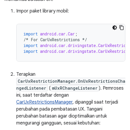
Impor paket library mobil:
import
android.car.Car
;
/*
For
CarUxRestrictions
*/
import
android.car.drivingstate.CarUxRestrict
import
android.car.drivingstate.CarUxRestrict
Terapkan
CarUxRestrictionManager.OnUxRestrictionsCha
ngedListener
(
mUxRChangeListener
). Pemroses
ini, saat terdaftar dengan
CarUxRestrictionsManager
, dipanggil saat terjadi
perubahan pada pembatasan UX. Tangani
perubahan batasan agar dioptimalkan untuk
mengurangi gangguan, sesuai kebutuhan: