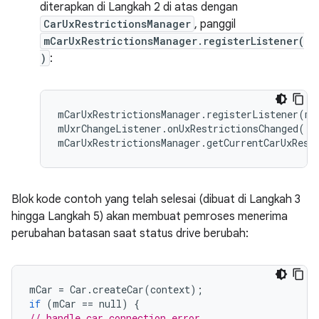
diterapkan di Langkah 2 di atas dengan
CarUxRestrictionsManager
, panggil
mCarUxRestrictionsManager.registerListener(
)
:
mCarUxRestrictionsManager
.
registerListener
(
mU
mUxrChangeListener
.
onUxRestrictionsChanged
(
mCarUxRestrictionsManager
.
getCurrentCarUxRest
Blok kode contoh yang telah selesai (dibuat di Langkah 3
hingga Langkah 5) akan membuat pemroses menerima
perubahan batasan saat status drive berubah:
mCar
=
Car
.
createCar
(
context
);
if
(
mCar
==
null
)
{
// handle car connection error