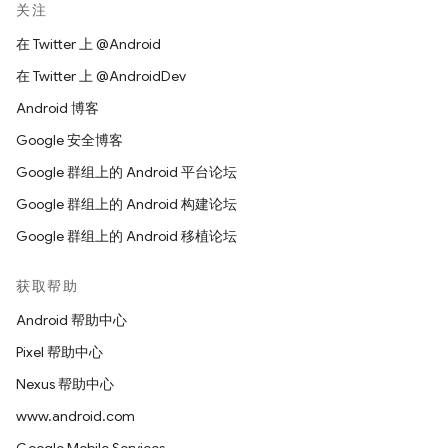
关注
在 Twitter 上 @Android
在 Twitter 上 @AndroidDev
Android 博客
Google 安全博客
Google 群组上的 Android 平台论坛
Google 群组上的 Android 构建论坛
Google 群组上的 Android 移植论坛
获取帮助
Android 帮助中心
Pixel 帮助中心
Nexus 帮助中心
www.android.com