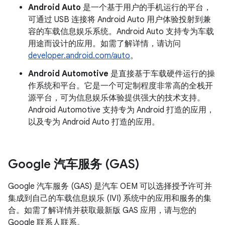
Android Auto
是一个基于用户的手机运行的平台，
可通过 USB 连接将 Android Auto 用户体验投射到兼
容的车载信息娱乐系统。Android Auto 支持专为车载
用途而设计的应用。如需了解详情，请访问
developer.android.com/auto
。
Android Automotive
是直接基于车载硬件运行的操
作系统和平台。它是一个可定制程度非常高的全栈开
源平台，可为信息娱乐体验提供强大的技术支持。
Android Automotive 支持专为 Android 打造的应用，
以及专为 Android Auto 打造的应用。
Google 汽车服务 (GAS)
Google 汽车服务 (GAS) 是汽车 OEM 可以选择授予许可并
集成到自己的车载信息娱乐 (IVI) 系统中的应用和服务的集
合。如需了解详情并获取最新版 GAS 应用，请与您的
Google 联系人联系。