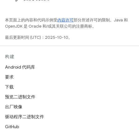
本页面上的内容和代码示例受
内容许可
部分所述许可的限制。Java 和
OpenJDK 是 Oracle 和/或其关联公司的注册商标。
最后更新时间 (UTC)：2025-10-10。
构建
Android 代码库
要求
下载
预览二进制文件
出厂映像
驱动程序二进制文件
GitHub