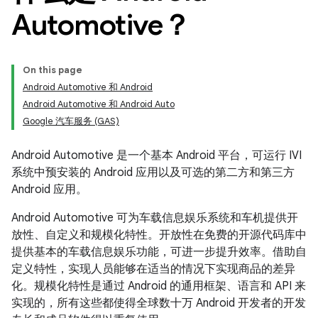
Automotive？
On this page
Android Automotive 和 Android
Android Automotive 和 Android Auto
Google 汽车服务 (GAS)
Android Automotive 是一个基本 Android 平台，可运行 IVI
系统中预安装的 Android 应用以及可选的第二方和第三方
Android 应用。
Android Automotive 可为车载信息娱乐系统和车机提供开
放性、自定义和规模化特性。开放性在免费的开源代码库中
提供基本的车载信息娱乐功能，可进一步提升效率。借助自
定义特性，实现人员能够在适当的情况下实现商品的差异
化。规模化特性是通过 Android 的通用框架、语言和 API 来
实现的，所有这些都使得全球数十万 Android 开发者的开发