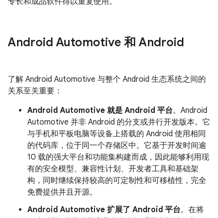
专长和成品软件得以重复使用。
Android Automotive 和 Android
了解 Android Automotive 与整个 Android 生态系统之间的
关系至关重要：
Android Automotive 就是 Android 平台
。Android
Automotive 并非 Android 的分支或并行开发版本。它
与手机和平板电脑等设备上搭载的 Android 使用相同
的代码库，位于同一个存储区中。它基于开发时间逾
10 载的强大平台和功能集构建而成，因此能够利用现
有的安全模型、兼容性计划、开发者工具和基础架
构，同时继续保持较高的可定制性和可移植性，完全
免费提供并且开源。
Android Automotive 扩展了 Android 平台
。在将