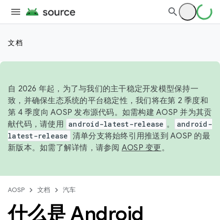
文档
自 2026 年起，为了与我们的主干稳定开发模型保持一
致，并确保生态系统的平台稳定性，我们将在第 2 季度和
第 4 季度向 AOSP 发布源代码。如需构建 AOSP 并为其贡
献代码，请使用
android-latest-release
。
android-
latest-release
清单分支将始终引用推送到 AOSP 的最
新版本。如需了解详情，请参阅
AOSP 变更
。
AOSP
文档
汽车
什么是 Android