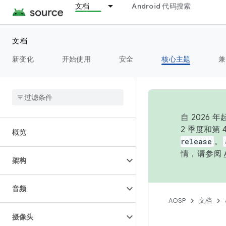
文档
Android 代码搜索
文档
新变化
开始使用
安全
核心主题
兼
自 202
2 季度和第
概览
release
。
情，请参阅
架构
音频
AOSP
文档
摄像头