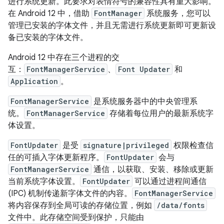
进行系统更新。此要求对表情符号的兼容性具有重大影响。
在 Android 12 中，借助
FontManager
系统服务，您可以
管理已安装的字体文件，并且无需进行系统更新即可更新设
备已安装的字体文件。
Android 12 中存在三个进程的交
互：
FontManagerService
、
Font Updater
和
Application
。
FontManagerService
是系统服务器中的中央管理系
统。
FontManagerService
存储着每位用户的最新系统字
体设置。
FontUpdater
是受
signature|privileged
权限检查信
任的可插入字体更新程序。
FontUpdater
会与
FontManagerService
通信，以获取、安装、移除或更新
当前系统字体设置。
FontUpdater
可以通过进程间通信
(IPC) 机制传递新字体文件的内容。
FontManagerService
将内容保存到全局可读的存储位置，例如
/data/fonts
文件中。此存储空间受到保护，只能由