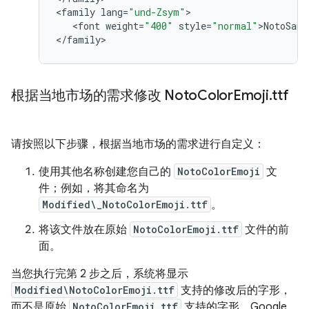
<
family
lang
=
"und-Zsym"
>

   <
font
weight
=
"400"
style
=
"normal"
>
NotoSans
<
/
family
根据当地市场的需求修改 Noto
Color
Emoji
.
ttf
请按照以下步骤，根据当地市场的需求进行自定义：
使用其他名称创建您自己的
NotoColorEmoji
文
件；例如，将其命名为
Modified\_NotoColorEmoji.ttf
。
将该文件放在原始
NotoColorEmoji.ttf
文件的前
面。
当您执行完第 2 步之后，系统将显示
Modified\NotoColorEmoji.ttf
支持的修改后的字形，
而不是原始
NotoColorEmoji.ttf
支持的字形。Google