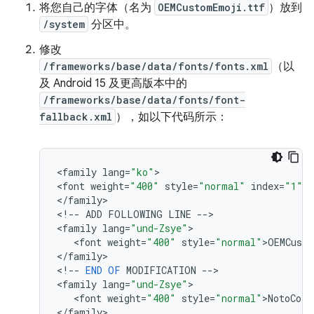
将您自己的字体（名为
OEMCustomEmoji.ttf
）放到
/system
分区中。
修改
/frameworks/base/data/fonts/fonts.xml
（以
及 Android 15 及更高版本中的
/frameworks/base/data/fonts/font-
fallback.xml
），如以下代码所示：
<
family
lang
=
"ko"
>

<
font
weight
=
"400"
style
=
"normal"
index
=
"1"
>
N
<
/
family
>

<
!
--
ADD
FOLLOWING
LINE
--
>

<
family
lang
=
"und-Zsye"
>

   <
font
weight
=
"400"
style
=
"normal"
>
OEMCust
<
/
family
>

<
!
--
END
OF
MODIFICATION
--
>

<
family
lang
=
"und-Zsye"
>

   <
font
weight
=
"400"
style
=
"normal"
>
NotoColo
<
/
family
>
