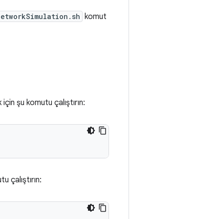
NetworkSimulation.sh
komut
çin şu komutu çalıştırın:
u çalıştırın: