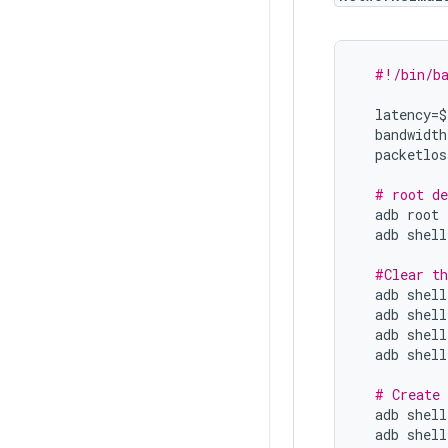
#!/bin/b
latency
=$
bandwidth
packetlos
# root de
adb
root
adb
shell
#Clear th
adb
shell
adb
shell
adb
shell
adb
shell
# Create 
adb
shell
adb
shell