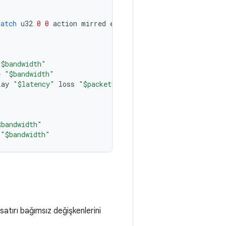
match
u32
0
0
action
mirred
egress
redirect
dev
ifb0
"$bandwidth"
e
"$bandwidth"
lay
"$latency"
loss
"$packetloss"
$bandwidth"
"$bandwidth"
atırı bağımsız değişkenlerini