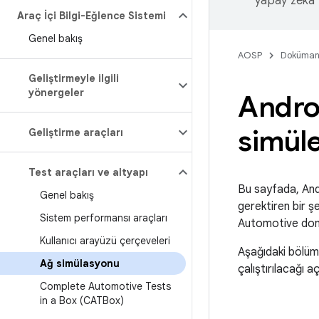
yapay zeka t
Araç İçi Bilgi-Eğlence Sistemi
Genel bakış
AOSP
Doküman
Geliştirmeyle ilgili
yönergeler
Andro
simüle
Geliştirme araçları
Test araçları ve altyapı
Bu sayfada, Andr
Genel bakış
gerektiren bir ş
Sistem performansı araçları
Automotive donanı
Kullanıcı arayüzü çerçeveleri
Aşağıdaki bölüm
Ağ simülasyonu
çalıştırılacağı a
Complete Automotive Tests
in a Box (CATBox)