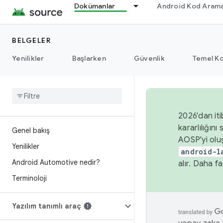
Dokümanlar
Android Kod Arama
BELGELER
Yenilikler
Başlarken
Güvenlik
Temel Ko
2026'dan iti
kararlılığı
Genel bakış
AOSP'yi olu
Yenilikler
android-l
Android Automotive nedir?
alır. Daha fa
Terminoloji
Yazılım tanımlı araç