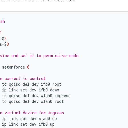
ash
1
=$
2
s
=$
3
vice and set it to permissive mode
setenforce
0
e current tc control
tc
qdisc
del
dev
ifb0
root
ip
link
set
dev
ifb0
down
tc
qdisc
del
dev
wlan0
ingress
tc
qdisc
del
dev
wlan0
root
a virtual device for ingress
ip
link
set
dev
wlan0
up
ip
link
set
dev
ifb0
up