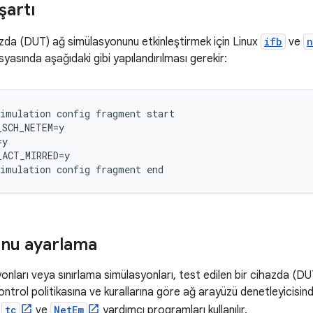
şartı
azda (DUT) ağ simülasyonunu etkinleştirmek için Linux
ifb
ve
n
yasında aşağıdaki gibi yapılandırılması gerekir:
imulation config fragment start

SCH_NETEM=y

y

nu ayarlama
nları veya sınırlama simülasyonları, test edilen bir cihazda (DUT
ntrol politikasına ve kurallarına göre ağ arayüzü denetleyicisinde
x
tc
ve
NetEm
yardımcı programları kullanılır.