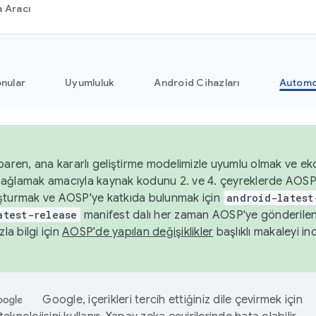
 Aracı
nular
Uyumluluk
Android Cihazları
Automo
baren, ana kararlı geliştirme modelimizle uyumlu olmak ve ek
nı sağlamak amacıyla kaynak kodunu 2. ve 4. çeyreklerde AOSP
şturmak ve AOSP'ye katkıda bulunmak için
android-latest
atest-release
manifest dalı her zaman AOSP'ye gönderile
zla bilgi için
AOSP'de yapılan değişiklikler
başlıklı makaleyi inc
Google, içerikleri tercih ettiğiniz dile çevirmek için