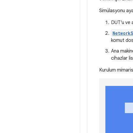
Simülasyonu ayar
DUT'u ve a
NetworkS
komut dosy
Ana makine
cihazlar l
Kurulum mimarisi