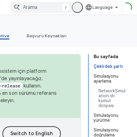
/
tive
Başvuru Kaynakları
Bu sayfada
Çekirdek şartı
osistem için platform
Simülasyonu
'de yayınlayacağız.
ayarlama
-release
kullanın.
NetworkSimul
n en son sürümü referans
ation.sh
eleyin.
komut
dosyası
Simülasyonu
yürütme
Simülasyonu
doğrulama