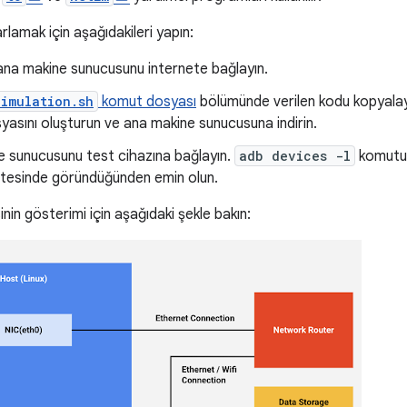
lamak için aşağıdakileri yapın:
na makine sunucusunu internete bağlayın.
imulation.sh
komut dosyası
bölümünde verilen kodu kopyal
asını oluşturun ve ana makine sunucusuna indirin.
 sunucusunu test cihazına bağlayın.
adb devices -l
komutun
istesinde göründüğünden emin olun.
nin gösterimi için aşağıdaki şekle bakın: