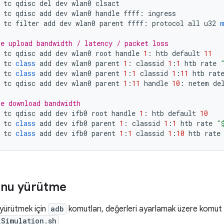
tc
qdisc
del
dev
wlan0
clsact
tc
qdisc
add
dev
wlan0
handle
ffff
:
ingress
tc
filter
add
dev
wlan0
parent
ffff
:
protocol
all
u32
e upload bandwidth / latency / packet loss
tc
qdisc
add
dev
wlan0
root
handle
1
:
htb
default
11
tc
class
add
dev
wlan0
parent
1
:
classid
1
:
1
htb
rate
tc
class
add
dev
wlan0
parent
1
:
1
classid
1
:
11
htb
rat
tc
qdisc
add
dev
wlan0
parent
1
:
11
handle
10
:
netem
de
e download bandwidth
tc
qdisc
add
dev
ifb0
root
handle
1
:
htb
default
10
tc
class
add
dev
ifb0
parent
1
:
classid
1
:
1
htb
rate
"
tc
class
add
dev
ifb0
parent
1
:
1
classid
1
:
10
htb
rate
onu yürütme
yürütmek için
adb
komutları, değerleri ayarlamak üzere komut s
kSimulation.sh