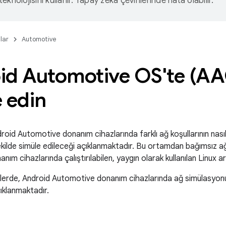
eknolojisini kullanır. Yapay zeka çevirilerinde hata olabilir.
lar
Automotive
id Automotive OS'te (AA
 edin
oid Automotive donanım cihazlarında farklı ağ koşullarının nasıl
ekilde simüle edileceği açıklanmaktadır. Bu ortamdan bağımsız 
m cihazlarında çalıştırılabilen, yaygın olarak kullanılan Linux araç
lerde, Android Automotive donanım cihazlarında ağ simülasyonu
çıklanmaktadır.