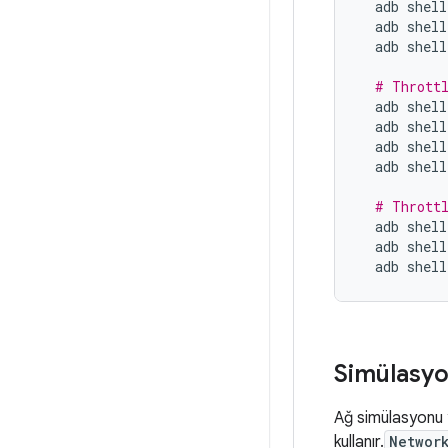
adb
shell
adb
shell
adb
shell
# Throttl
adb
shell
adb
shell
adb
shell
adb
shell
# Throttl
adb
shell
adb
shell
adb
shell
Simülasy
Ağ simülasyonu 
kullanır.
Networ