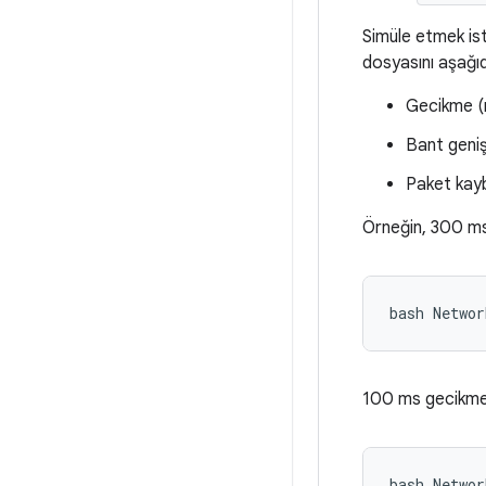
Simüle etmek ist
dosyasını aşağıd
Gecikme (
Bant genişl
Paket kayb
Örneğin, 300 ms 
100 ms gecikme, 