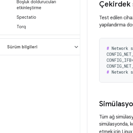
Boşluk doldurucuları
Çekirdek 
etkinleştirme
Spectatio
Test edilen cih
yapılandırma dos
Torq
Sürüm bilgileri
#
 Network s
CONFIG_NET_
CONFIG_IFB=
#
Simülasyo
Tüm ağ simülasyo
simülasyonda, ko
etmek için Linu