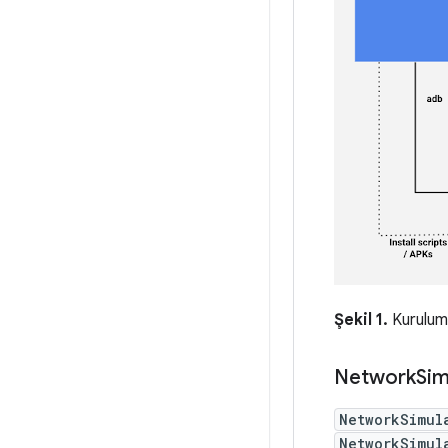
Şekil 1.
Kurulum 
Network
Sim
NetworkSimul
NetworkSimul