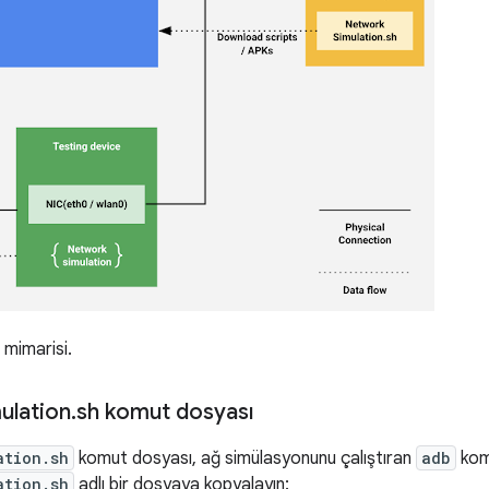
mimarisi.
ulation
.
sh komut dosyası
ation.sh
komut dosyası, ağ simülasyonunu çalıştıran
adb
komu
ation.sh
adlı bir dosyaya kopyalayın: