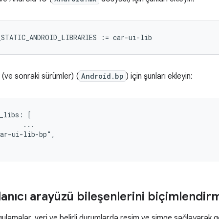
_STATIC_ANDROID_LIBRARIES
:=
car
-
ui
-
lib
 (ve sonraki sürümler) (
Android.bp
) için şunları ekleyin:
_libs: [

      ...

ar-ui-lib-bp",

lanıcı arayüzü bileşenlerini biçimlendir
ulamalar, veri ve belirli durumlarda resim ve simge sağlayarak ger