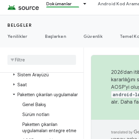
Dokümanlar
Android Kod Arama
Bildirimler
Performans analizi
BELGELER
Güç
Radyo
Yenilikler
Başlarken
Güvenlik
Temel Ko
Uzaktan erişim ayarlama
Döner kontrol düğmesi
Güvenlik
2026'dan iti
Sistem Arayüzü
kararlılığı
Saat
AOSP'yi olu
android-l
Paketten çıkarılan uygulamalar
alır. Daha fa
Genel Bakış
Sürüm notları
Paketten çıkarılan
uygulamaları entegre etme