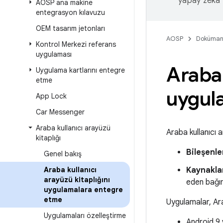
yapay zeka t
AOSP ana makine
entegrasyon kılavuzu
OEM tasarım jetonları
AOSP
Doküman
Kontrol Merkezi referans
uygulaması
Araba 
Uygulama kartlarını entegre
etme
uygul
App Lock
Car Messenger
Araba kullanıcı arayüzü
Araba kullanıcı 
kitaplığı
Bileşenle
Genel bakış
Araba kullanıcı
Kaynakla
arayüzü kitaplığını
eden bağım
uygulamalara entegre
etme
Uygulamalar, Ara
Uygulamaları özelleştirme
Android 9 