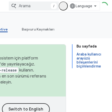
/
tive
Başvuru Kaynakları
Bu sayfada
Araba kullanıcı
osistem için platform
arayüzü
bileşenlerini
'de yayınlayacağız.
biçimlendirme
-release
kullanın.
n en son sürümü referans
eleyin.