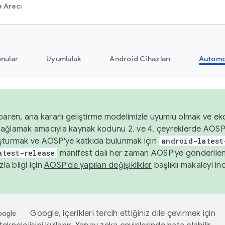
 Aracı
nular
Uyumluluk
Android Cihazları
Automo
baren, ana kararlı geliştirme modelimizle uyumlu olmak ve ek
nı sağlamak amacıyla kaynak kodunu 2. ve 4. çeyreklerde AOSP
şturmak ve AOSP'ye katkıda bulunmak için
android-latest
atest-release
manifest dalı her zaman AOSP'ye gönderile
zla bilgi için
AOSP'de yapılan değişiklikler
başlıklı makaleyi inc
Google, içerikleri tercih ettiğiniz dile çevirmek için