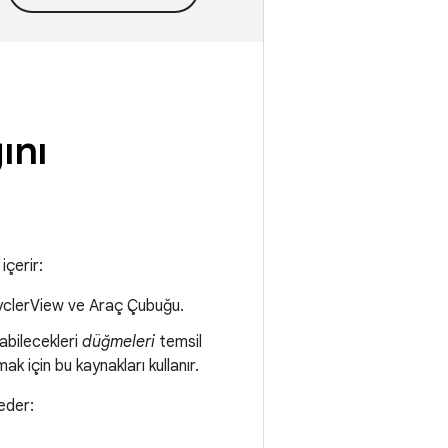
ını
içerir:
ecyclerView ve Araç Çubuğu.
nabilecekleri
düğmeleri
temsil
ak için bu kaynakları kullanır.
eder: