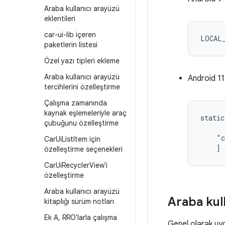
Araba kullanıcı arayüzü
eklentileri
car-ui-lib içeren
LOCAL
paketlerin listesi
Özel yazı tipleri ekleme
Araba kullanıcı arayüzü
Android 11
tercihlerini özelleştirme
Çalışma zamanında
kaynak eşlemeleriyle araç
static
çubuğunu özelleştirme
      
    "c
Car
Ui
List
Item için
    ]
özelleştirme seçenekleri
Car
Ui
Recycler
View'i
özelleştirme
Araba kullanıcı arayüzü
Araba kul
kitaplığı sürüm notları
Ek A
,
RRO'larla çalışma
Genel olarak uyg