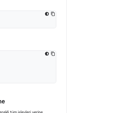
me
ekli tüm işlevleri yerine