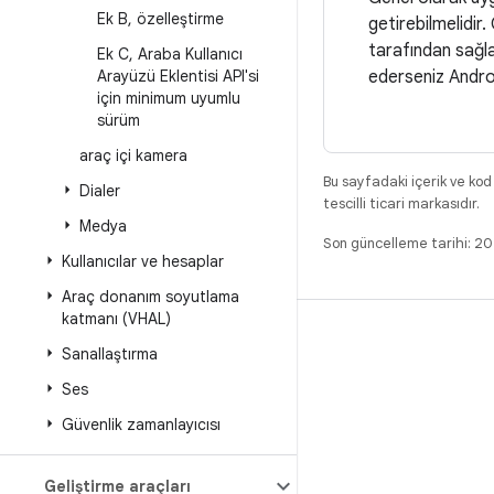
Ek B
,
özelleştirme
getirebilmelidir
tarafından sağla
Ek C
,
Araba Kullanıcı
Arayüzü Eklentisi API'si
ederseniz Androi
için minimum uyumlu
sürüm
araç içi kamera
Bu sayfadaki içerik ve kod
Dialer
tescilli ticari markasıdır.
Medya
Son güncelleme tarihi: 2
Kullanıcılar ve hesaplar
Araç donanım soyutlama
katmanı (VHAL)
DERLEME
Sanallaştırma
Android kod deposu
Ses
Gereksinimler
Güvenlik zamanlayıcısı
İndirme
İkili programları önizle
Geliştirme araçları