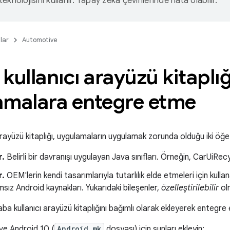
eknolojisini kullanır. Yapay zeka çevirilerinde hata olabilir.
lar
Automotive
kullanıcı arayüzü kitaplığ
amalara entegre etme
arayüzü kitaplığı, uygulamaların uygulamak zorunda olduğu iki öğe 
r.
Belirli bir davranışı uygulayan Java sınıfları. Örneğin, CarUiR
r.
OEM'lerin kendi tasarımlarıyla tutarlılık elde etmeleri için kulla
sız Android kaynakları. Yukarıdaki bileşenler,
özelleştirilebilir
olm
ba kullanıcı arayüzü kitaplığını bağımlı olarak ekleyerek entegre 
ve Android 10 (
Android.mk
dosyası) için şunları ekleyin: