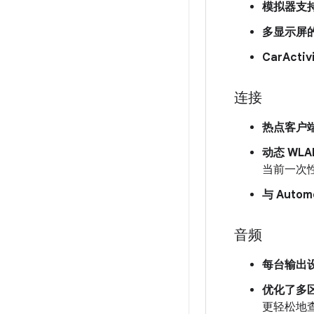
模拟器支
多显示屏
CarActiv
连接
热点客户
动态 WL
当前一次
与 Auto
音频
每台输出
优化了多
更轻松地