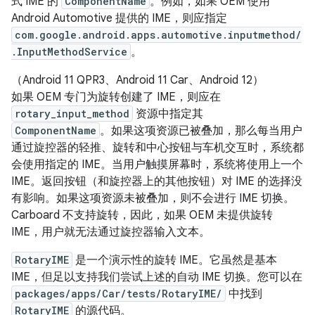
式 IME 的
ComponentName
。
例如，如果 OEM 使用
Android Automotive 提供的 IME，则应指定
com.google.android.apps.automotive.inputmethod/
.InputMethodService
。
（Android 11 QPR3、Android 11 Car、Android 12）
如果 OEM 专门为旋转创建了 IME，则应在
rotary_input_method
资源中指定其
ComponentName
。
如果这项资源已被叠加，那么每当用户
通过旋控器的轻推、旋转和中心按钮与车机交互时，系统都
会使用指定的 IME。当用户触摸屏幕时，系统将使用上一个
IME。返回按钮（和旋控器上的其他按钮）对 IME 的选择没
有影响。如果这项资源未被叠加，则不会进行 IME 切换。
Carboard 不支持旋转，因此，如果 OEM 未提供旋转
IME，用户就无法通过旋控器输入文本。
RotaryIME
是一个演示性的旋转 IME。它虽然是基本
IME，但足以支持我们尝试上述的自动 IME 切换。您可以在
packages/apps/Car/tests/RotaryIME/
中找到
RotaryIME
的源代码。