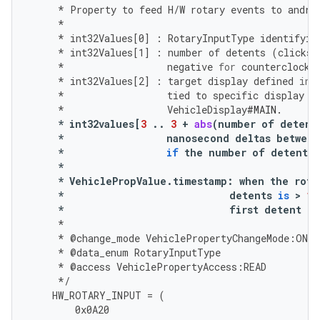
*
Property
to
feed
H
/
W
rotary
events
to
andro
*
*
int32Values
[
0
]
:
RotaryInputType
identifyin
*
int32Values
[
1
]
:
number
of
detents
(
clicks
)
*
negative
for
counterclockw
*
int32Values
[
2
]
:
target
display
defined
in
*
tied
to
specific
display
m
*
VehicleDisplay
#MAIN.
*
int32values
[
3
..
3
+
abs
(
number
of
detent
*
nanosecond
deltas
between
*
if
the
number
of
detents
*
*
VehiclePropValue
.
timestamp
:
when
the
rota
*
detents
is
 > 
1
*
first
detent
of
*
*
@
change_mode
VehiclePropertyChangeMode
:
ON_C
*
@
data_enum
RotaryInputType
*
@
access
VehiclePropertyAccess
:
READ
*/
HW_ROTARY_INPUT
=
(
0x0A20