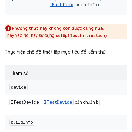
IBuildInfo
 buildInfo)
Phương thức này không còn được dùng nữa.
Thay vào đó, hãy sử dụng
setUp(TestInformation)
Thực hiện chế độ thiết lập mục tiêu để kiểm thử.
Tham số
device
ITest
Device
ITest
Device
:
cần chuẩn bị.
build
Info