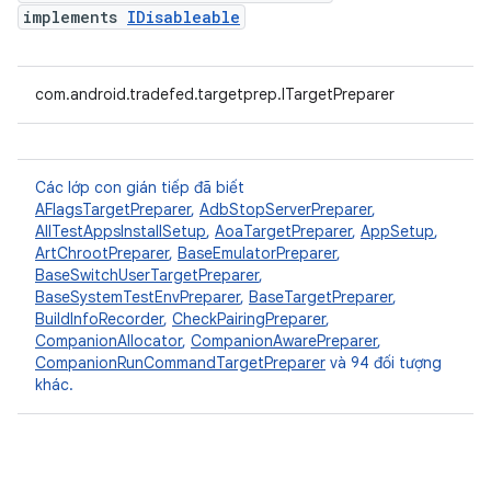
implements
IDisableable
com.android.tradefed.targetprep.ITargetPreparer
Các lớp con gián tiếp đã biết
AFlagsTargetPreparer
,
AdbStopServerPreparer
,
AllTestAppsInstallSetup
,
AoaTargetPreparer
,
AppSetup
,
ArtChrootPreparer
,
BaseEmulatorPreparer
,
BaseSwitchUserTargetPreparer
,
BaseSystemTestEnvPreparer
,
BaseTargetPreparer
,
BuildInfoRecorder
,
CheckPairingPreparer
,
CompanionAllocator
,
CompanionAwarePreparer
,
CompanionRunCommandTargetPreparer
và 94 đối tượng
khác.