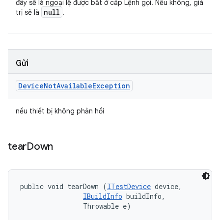
đây sẽ là ngoại lệ được bắt ở cấp Lệnh gọi. Nếu không, giá
null
trị sẽ là
.
Gửi
Device
Not
Available
Exception
nếu thiết bị không phản hồi
tear
Down
public void tearDown (
ITestDevice
 device, 

IBuildInfo
 buildInfo, 

                Throwable e)