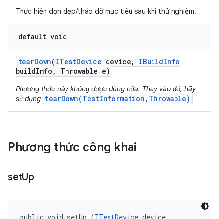
Thực hiện dọn dẹp/tháo dỡ mục tiêu sau khi thử nghiệm.
default void
tear
Down
(
ITest
Device
device
,
IBuild
Info
build
Info
,
Throwable e)
Phương thức này không được dùng nữa. Thay vào đó, hãy
tearDown(TestInformation,Throwable)
sử dụng
Phương thức công khai
set
Up
public void setUp (
ITestDevice
 device, 
