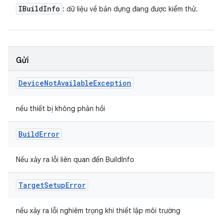
IBuild
Info
: dữ liệu về bản dựng đang được kiểm thử.
Gửi
Device
Not
Available
Exception
nếu thiết bị không phản hồi
Build
Error
Nếu xảy ra lỗi liên quan đến BuildInfo
Target
Setup
Error
nếu xảy ra lỗi nghiêm trọng khi thiết lập môi trường