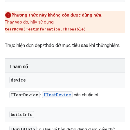
Phương thức này không còn được dùng nữa.
Thay vào đó, hãy sử dụng
tearDown(TestInformation,Throwable)
Thực hiện dọn dẹp/tháo dỡ mục tiêu sau khi thử nghiệm.
Tham số
device
ITest
Device
ITest
Device
:
cần chuẩn bị.
build
Info
IBuild
Info
: dữ liệu về bản dựng đang được kiểm thử.