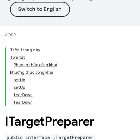
AOSP
Trên trang này
Tóm tắt
Phương thức công khai
Phương thức công khai
setUp
setUp
tearDown
tearDown
ITarget
Preparer
public interface ITargetPreparer