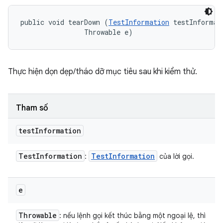
public void tearDown (
TestInformation
 testInformati
                Throwable e)
Thực hiện dọn dẹp/tháo dỡ mục tiêu sau khi kiểm thử.
Tham số
test
Information
Test
Information
Test
Information
:
của lời gọi.
e
Throwable
: nếu lệnh gọi kết thúc bằng một ngoại lệ, thì