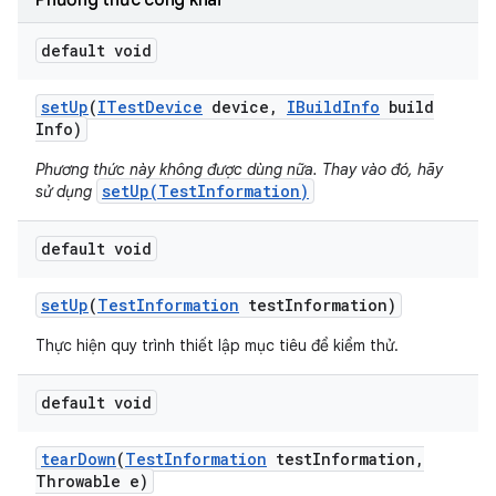
Phương thức công khai
default void
set
Up
(
ITest
Device
device
,
IBuild
Info
build
Info)
Phương thức này không được dùng nữa. Thay vào đó, hãy
setUp(TestInformation)
sử dụng
default void
set
Up
(
Test
Information
test
Information)
Thực hiện quy trình thiết lập mục tiêu để kiểm thử.
default void
tear
Down
(
Test
Information
test
Information
,
Throwable e)