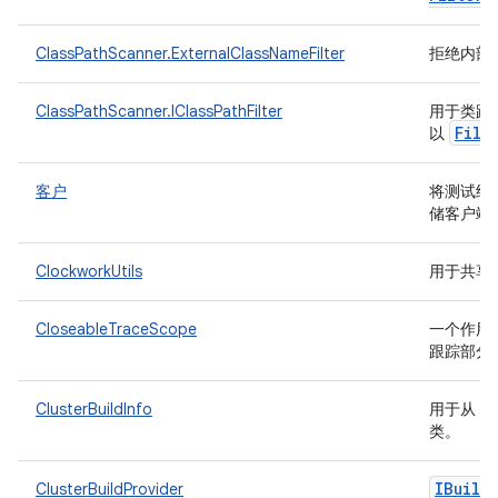
ClassPathScanner.ExternalClassNameFilter
拒绝内部
ClassPathScanner.IClassPathFilter
用于类路
File
以
客户
将测试结果
储客户端
ClockworkUtils
用于共享
CloseableTraceScope
一个作用域类
跟踪部分
ClusterBuildInfo
用于从 TF
类。
IBuild
ClusterBuildProvider