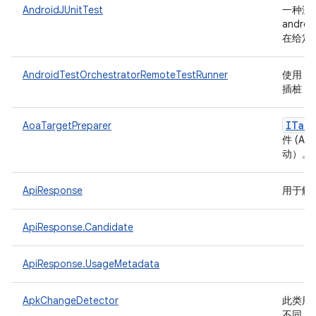
AndroidJUnitTest
一种测
androi
在给定
AndroidTestOrchestratorRemoteTestRunner
使用 ad
插桩 An
ITarg
AoaTargetPreparer
件 (A
动）。
ApiResponse
用于解析
ApiResponse.Candidate
ApiResponse.UsageMetadata
ApkChangeDetector
此类用于
不同，