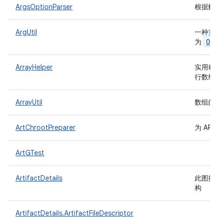
ArgsOptionParser
根据解
ArgUtil
一种实
Op
为
ArrayHelper
实用程
行数组到
ArrayUtil
数组的
ArtChrootPreparer
为 AR
ArtGTest
ArtifactDetails
此图描
构
ArtifactDetails.ArtifactFileDescriptor