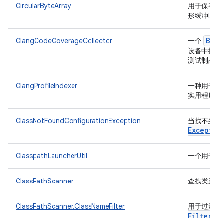
CircularByteArray
用于保存
形缓冲区
Ba
ClangCodeCoverageCollector
一个
设备中提取
测试制品
ClangProfileIndexer
一种用于为
实用程序
ClassNotFoundConfigurationException
当找不到
Excepti
ClasspathLauncherUtil
一个用于
ClassPathScanner
查找类路
ClassPathScanner.ClassNameFilter
用于过滤和
Filter