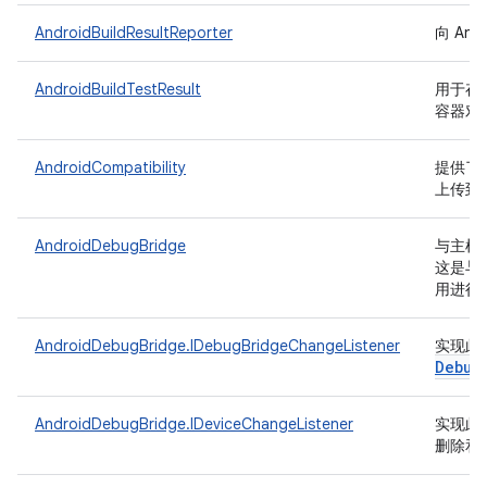
AndroidBuildResultReporter
向 And
AndroidBuildTestResult
用于存储要
容器对
AndroidCompatibility
提供了一
上传到 R
AndroidDebugBridge
与主机端 
这是与
用进行
AndroidDebugBridge.IDebugBridgeChangeListener
实现此
Debug
AndroidDebugBridge.IDeviceChangeListener
实现此
删除和