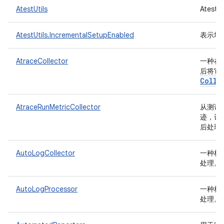
AtestUtils
Ates
AtestUtils.IncrementalSetupEnabled
表示增
AtraceCollector
一种在测
后将它
Colle
AtraceRunMetricCollector
从测试
迹，记
后处理
AutoLogCollector
一种枚
处理。
AutoLogProcessor
一种枚
处理。