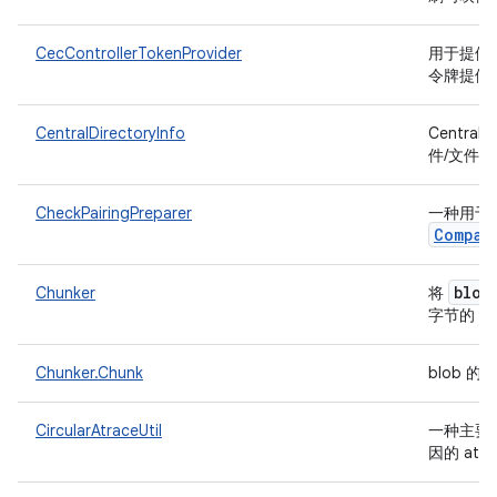
CecControllerTokenProvider
用于提供与
令牌提供
CentralDirectoryInfo
Central
件/文件
CheckPairingPreparer
一种用于
Compan
blob
Chunker
将
C
字节的
Chunker.Chunk
blob 
CircularAtraceUtil
一种主要用
因的 atr