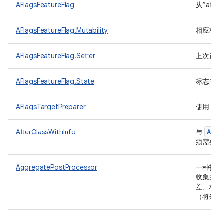
AFlagsFeatureFlag
从“af
AFlagsFeatureFlag.Mutability
相应标
AFlagsFeatureFlag.Setter
上次设
AFlagsFeatureFlag.State
标志的
a
AFlagsTargetPreparer
使用
Aft
AfterClassWithInfo
与
须需要
AggregatePostProcessor
一种指
收集的
差、标
（将这