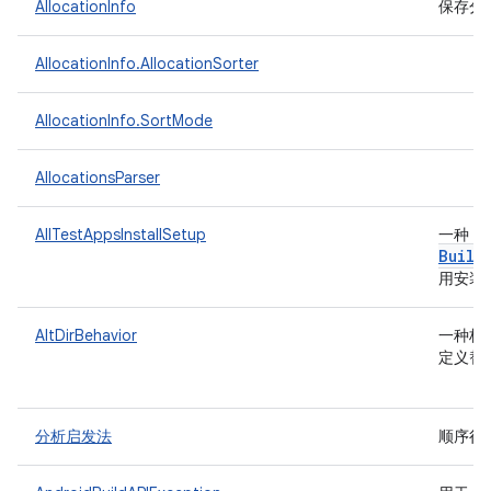
AllocationInfo
保存分
AllocationInfo.AllocationSorter
AllocationInfo.SortMode
AllocationsParser
I
AllTestAppsInstallSetup
一种
Build
用安装
AltDirBehavior
一种枚
定义替
分析启发法
顺序很