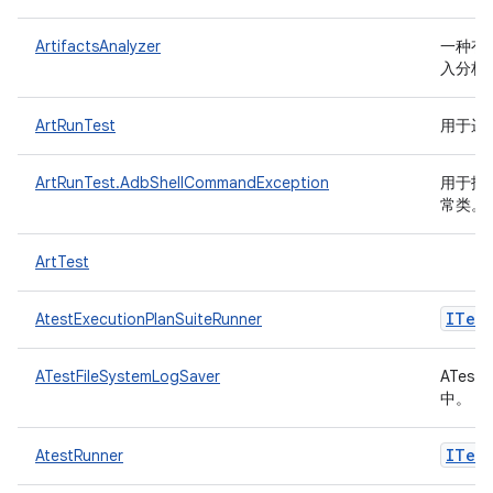
ArtifactsAnalyzer
一种有助
入分析
ArtRunTest
用于运
ArtRunTest.AdbShellCommandException
用于报告
常类。
ArtTest
ITest
AtestExecutionPlanSuiteRunner
ATestFileSystemLogSaver
ATes
中。
ITest
AtestRunner