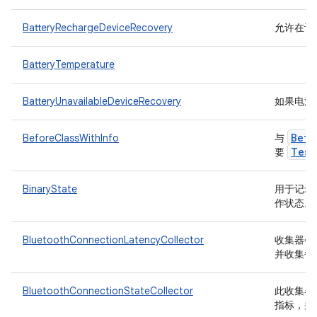
BatteryRechargeDeviceRecovery
允许在设
BatteryTemperature
BatteryUnavailableDeviceRecovery
如果电池
Befo
BeforeClassWithInfo
与
Test
要
BinaryState
用于记录开
作状态。
BluetoothConnectionLatencyCollector
收集器会将
并收集每
BluetoothConnectionStateCollector
此收集器将收
指标，并