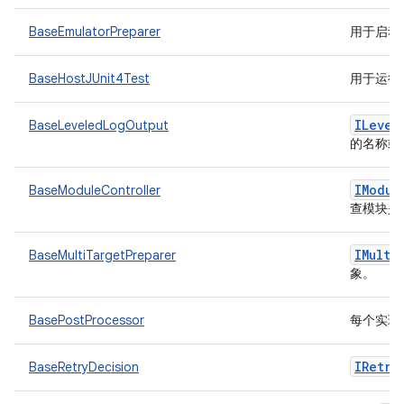
BaseEmulatorPreparer
用于启动
BaseHostJUnit4Test
用于运行主
ILevel
BaseLeveledLogOutput
的名称或
IModul
BaseModuleController
查模块是
IMulti
BaseMultiTargetPreparer
象。
BasePostProcessor
每个实现
IRetry
BaseRetryDecision