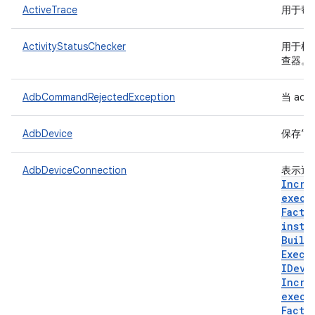
ActiveTrace
用于帮
ActivityStatusChecker
用于检
查器。
AdbCommandRejectedException
当 a
AdbDevice
保存“a
AdbDeviceConnection
表示通
Incre
execu
Facto
insta
Build
Execu
IDevi
Incre
execu
Facto