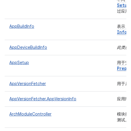
Setup
过应用
AppBuildInfo
表示 A
Info
AppDeviceBuildInfo
此类已
AppSetup
用于安装
Prepa
AppVersionFetcher
用于从
AppVersionFetcher.AppVersionInfo
应用版
ArchModuleController
模块控
测试。