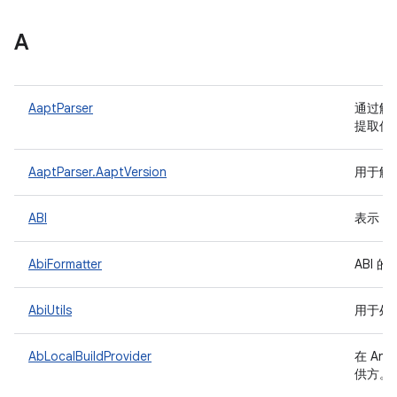
A
AaptParser
通过解析“
提取信
AaptParser.AaptVersion
用于解析
ABI
表示 A
AbiFormatter
ABI 
AbiUtils
用于处理
AbLocalBuildProvider
在 And
供方。