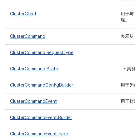
ClusterClient
用于与 T
现。
ClusterCommand
表示从 T
ClusterCommand.RequestType
ClusterCommand.State
TF 集
ClusterCommandConfigBuilder
用于为集
ClusterCommandEvent
用于封装
ClusterCommandEvent.Builder
ClusterCommandEvent.Type