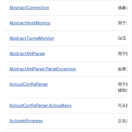
AbstractConnection
抽象连
AbstractHostMonitor
用于主
AbstractTunnelMonitor
GCE 
AbstractXmlParser
用于解析
AbstractXmlParser.ParseException
如果无
AcloudConfigParser
用于解析
辅助类
AcloudConfigParser.AcloudKeys
可从配
ActionInProgress
正在进