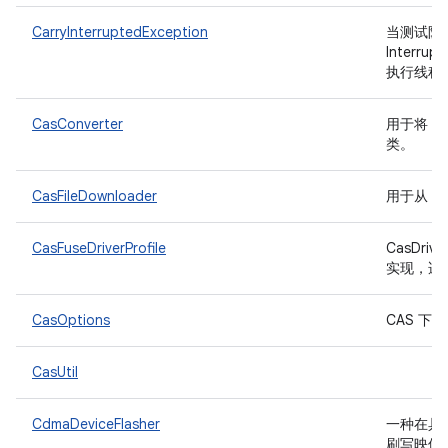
CarryInterruptedException
当测试阶
Interr
执行线程
CasConverter
用于将 F
类。
CasFileDownloader
用于从 R
CasFuseDriverProfile
CasDrive
实现，适用
CasOptions
CAS 
CasUtil
CdmaDeviceFlasher
一种在具有
刷写映像