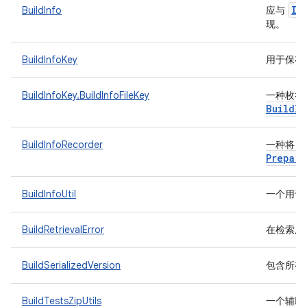
IT
BuildInfo
应与
现。
BuildInfoKey
用于保存与
BuildInfoKey.BuildInfoFileKey
一种枚举
Build
In
BuildInfoRecorder
一种将 b
Prepare
BuildInfoUtil
一个用于
BuildRetrievalError
在检索用于
BuildSerializedVersion
包含所有
BuildTestsZipUtils
一个辅助类