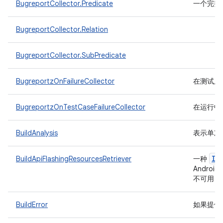
BugreportCollector.Predicate
一个完整
BugreportCollector.Relation
BugreportCollector.SubPredicate
BugreportzOnFailureCollector
在测试用例
BugreportzOnTestCaseFailureCollector
在运行中的
BuildAnalysis
表示单次 
IF
BuildApiFlashingResourcesRetriever
一种
Androi
不可用，则
BuildError
如果提供的