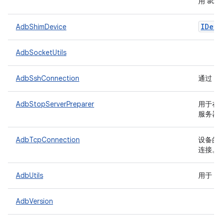
用 ad
IDevi
AdbShimDevice
AdbSocketUtils
AdbSshConnection
通过 S
AdbStopServerPreparer
用于在运
服务器
AdbTcpConnection
设备的
连接。
AdbUtils
用于 a
AdbVersion