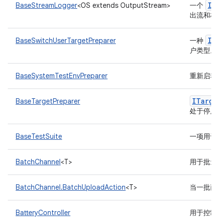
IL
BaseStreamLogger
<OS extends OutputStream>
一个
出流和标
IT
BaseSwitchUserTargetPreparer
一种
户类型。
BaseSystemTestEnvPreparer
重新启动
ITarge
BaseTargetPreparer
处于停用
BaseTestSuite
一项用于
BatchChannel
<T>
用于批量
BatchChannel.BatchUploadAction
<T>
当一批商
BatteryController
用于控制