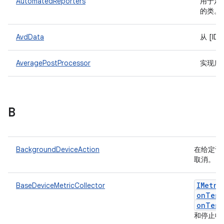
AutomatedReporters
用于定义
的类。
AvdData
从 [ID
AveragePostProcessor
实现后
B
BackgroundDeviceAction
在给定设
取消。
IMetri
BaseDeviceMetricCollector
onTest
onTest
和停止收