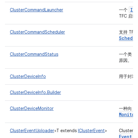
IR
ClusterCommandLauncher
一个
TFC 启
ClusterCommandScheduler
支持 TFC (
Schedul
ClusterCommandStatus
一个类，
原因。
ClusterDeviceInfo
用于封装
ClusterDeviceInfo.Builder
ClusterDeviceMonitor
一种向 T
Monitor
ClusterEventUploader
<T extends
IClusterEvent
>
Cluster
Event
上