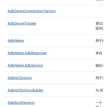
AdbDeviceConnection.Factory
AdbDeviceTracker
通过运行
提供设
AdbHelper
用于处
AdbHelper.AdbResponse
来自 A
AdbHelper.AdbService
确定命
AdbInitOptions
用于初始化
AdbInitOptions.Builder
为 AD
A
AdbRootElevator
一个