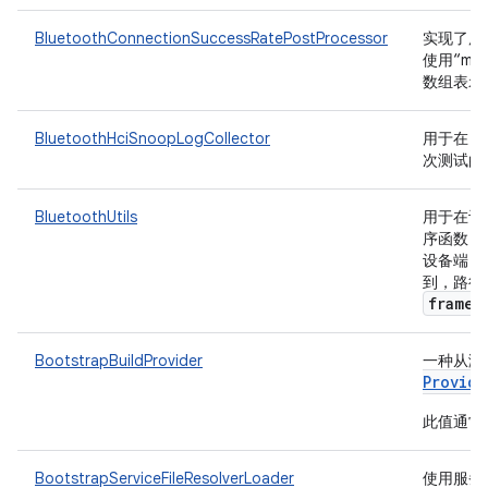
BluetoothConnectionSuccessRatePostProcessor
实现了用
使用“me
数组表示）的指
BluetoothHciSnoopLogCollector
用于在 D
次测试的
BluetoothUtils
用于在设备上
序函数
设备端 Blu
到，路径
framew
BootstrapBuildProvider
一种从测试
Provide
此值通常用
BootstrapServiceFileResolverLoader
使用服务