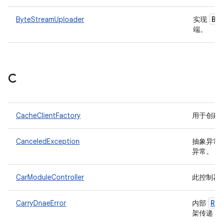
By
ByteStreamUploader
实现
端。
C
CacheClientFactory
用于创建
CanceledException
抽象异常
异常。
CarModuleController
此控制器
Ru
CarryDnaeError
内部
D
架传递