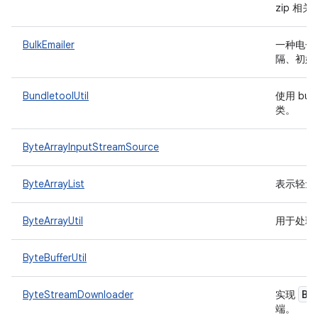
zip 相
BulkEmailer
一种电子
隔、初始
BundletoolUtil
使用 bun
类。
ByteArrayInputStreamSource
ByteArrayList
表示轻量
ByteArrayUtil
用于处理
ByteBufferUtil
By
ByteStreamDownloader
实现
端。