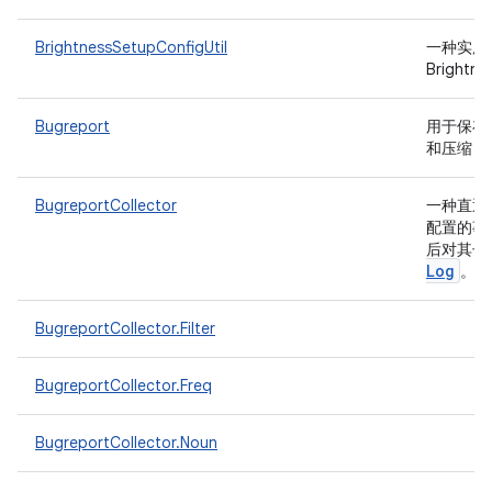
BrightnessSetupConfigUtil
一种实用
Bright
Bugreport
用于保存 
和压缩 bu
BugreportCollector
一种直通
配置的事件
后对其子
Log
。
BugreportCollector.Filter
BugreportCollector.Freq
BugreportCollector.Noun