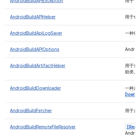
AndroidBuildAPIException
用于 An
AndroidBuildAPIHelper
用于创建
AndroidBuildApiLogSaver
一种将日志
AndroidBuildAPIOptions
Andro
AndroidBuildArtifactHelper
用于查询 
助类。
AndroidBuildDownloader
一种从 A
Downl
AndroidBuildFetcher
用于从 A
IRemo
AndroidBuildRemoteFileResolver
Andro