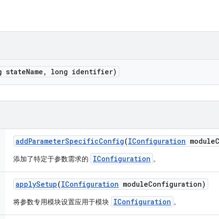
g state
Name
,
long identifier)
add
Parameter
Specific
Config
(
IConfiguration
module
IConfiguration
添加了特定于参数需求的
。
apply
Setup
(
IConfiguration
module
Configuration)
IConfiguration
将参数专用模块设置应用于模块
。