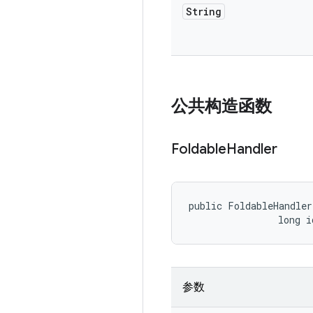
String
公共构造函数
Foldable
Handler
public FoldableHandler
                long i
参数