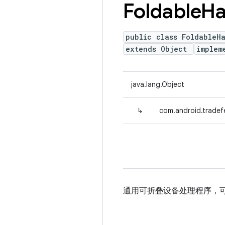
Foldable
Ha
public class FoldableH
extends Object
implem
java.lang.Object
↳
com.android.tradef
通用可折叠设备处理程序，