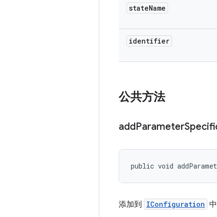
state
Name
identifier
公共方法
add
Parameter
Specifi
public void addParamet
添加到
IConfiguration
中