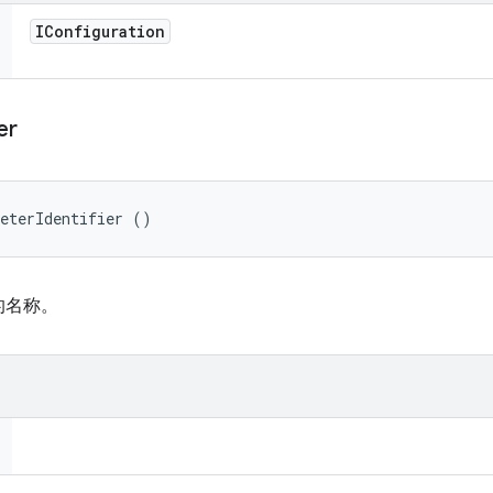
IConfiguration
er
meterIdentifier ()
的名称。