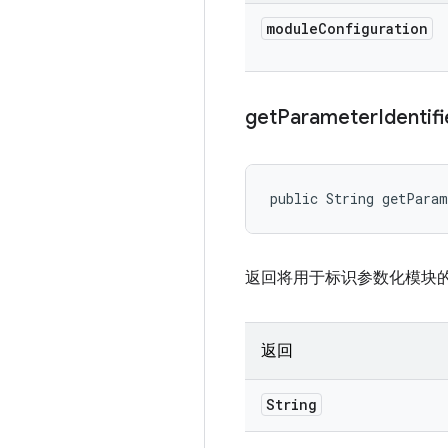
module
Configuration
get
Parameter
Identifi
public String getPara
返回将用于标识参数化模块
返回
String