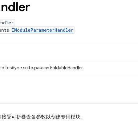
ndler
andler
ents
IModuleParameterHandler
ed.testtype.suite.params.FoldableHandler
可接受可折叠设备参数以创建专用模块。