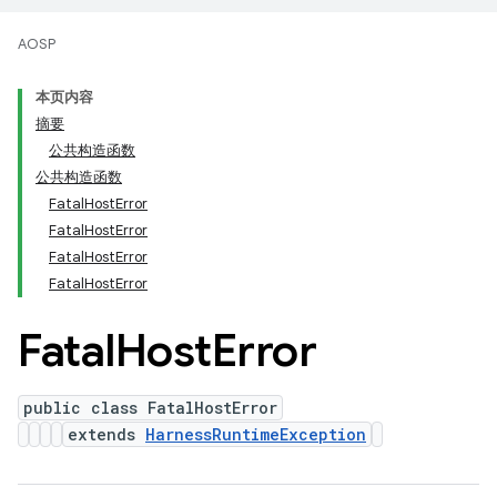
AOSP
本页内容
摘要
公共构造函数
公共构造函数
FatalHostError
FatalHostError
FatalHostError
FatalHostError
Fatal
Host
Error
public class FatalHostError
extends
HarnessRuntimeException