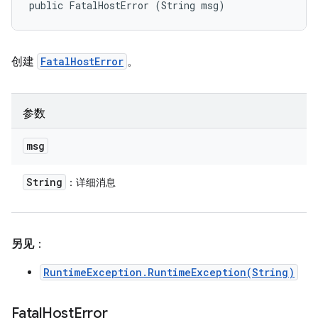
public FatalHostError (String msg)
创建
FatalHostError
。
参数
msg
String
：详细消息
另见
：
RuntimeException.RuntimeException(String)
Fatal
Host
Error