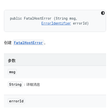
public FatalHostError (String msg, 

ErrorIdentifier
 errorId)
创建
FatalHostError
。
参数
msg
String
：详细消息
error
Id