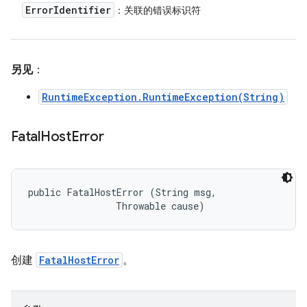
Error
Identifier
：关联的错误标识符
另见
：
RuntimeException.RuntimeException(String)
Fatal
Host
Error
public FatalHostError (String msg, 

                Throwable cause)
创建
FatalHostError
。