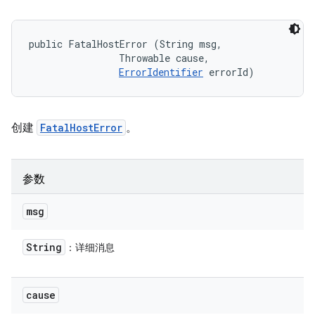
public FatalHostError (String msg, 

                Throwable cause, 

ErrorIdentifier
 errorId)
创建
FatalHostError
。
参数
msg
String
：详细消息
cause