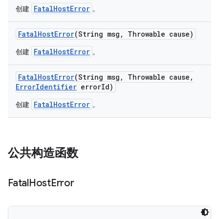
FatalHostError
创建
。
Fatal
Host
Error
(String msg
,
Throwable cause)
FatalHostError
创建
。
Fatal
Host
Error
(String msg
,
Throwable cause
,
Error
Identifier
error
Id)
FatalHostError
创建
。
公共构造函数
Fatal
Host
Error