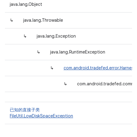
java.lang.Object
↳
java.lang.Throwable
↳
java.lang.Exception
↳
java.lang.RuntimeException
↳
com.android.tradefed.error.Harnes
↳
com.android.tradefed.comman
已知的直接子类
FileUtil.LowDiskSpaceException