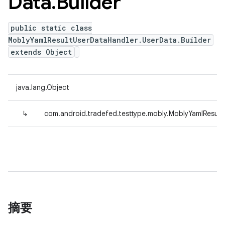
Data
.
Builder
public static class
MoblyYamlResultUserDataHandler.UserData.Builder
extends Object
java.lang.Object
↳
com.android.tradefed.testtype.mobly.MoblyYamlResult
摘要