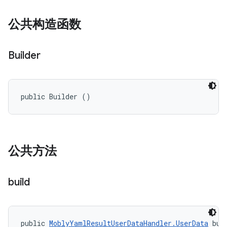
公共构造函数
Builder
public Builder ()
公共方法
build
public 
MoblyYamlResultUserDataHandler.UserData
 bui