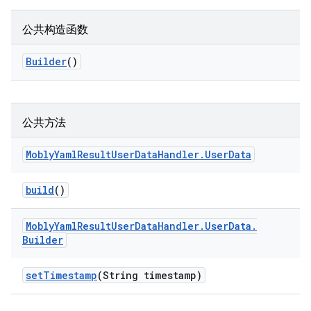
公共构造函数
Builder
()
公共方法
Mobly
Yaml
Result
User
Data
Handler
.
User
Data
build
()
Mobly
Yaml
Result
User
Data
Handler
.
User
Data
.
Builder
set
Timestamp
(String timestamp)