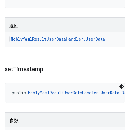
返回
Mobly
Yaml
Result
User
Data
Handler
.
User
Data
set
Timestamp
public 
MoblyYamlResultUserDataHandler.UserData.Bui
参数