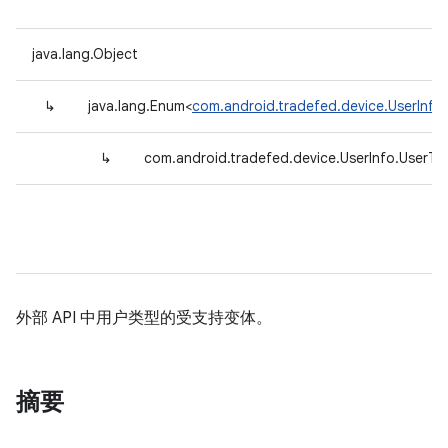
java.lang.Object
↳
java.lang.Enum<
com.android.tradefed.device.UserInfo
↳
com.android.tradefed.device.UserInfo.UserTy
外部 API 中用户类型的受支持变体。
摘要