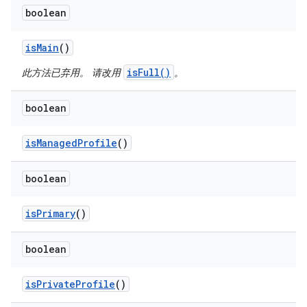
boolean
is
Main
()
isFull()
此方法已弃用。 请改用
。
boolean
is
Managed
Profile
()
boolean
is
Primary
()
boolean
is
Private
Profile
()