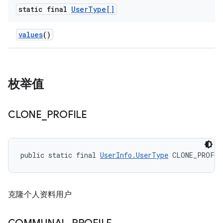
static final
User
Type[]
values
()
枚举值
CLONE
_
PROFILE
public static final 
UserInfo.UserType
 CLONE_PROFIL
克隆个人资料用户