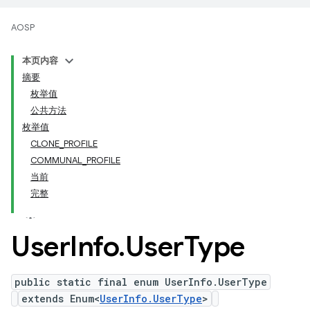
AOSP
本页内容
摘要
枚举值
公共方法
枚举值
CLONE_PROFILE
COMMUNAL_PROFILE
当前
完整
User
Info
.
User
Type
public static final enum UserInfo.UserType
extends Enum<
UserInfo.UserType
>