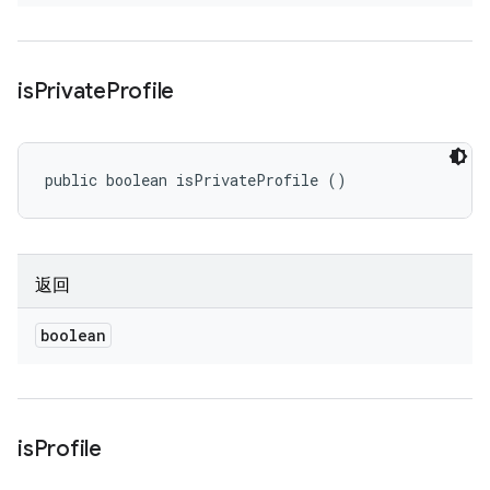
is
Private
Profile
public boolean isPrivateProfile ()
返回
boolean
is
Profile