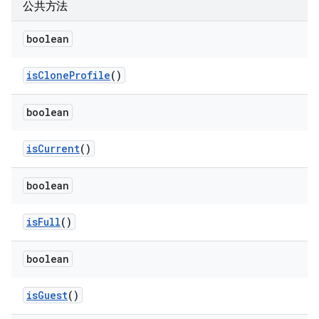
公共方法
boolean
is
Clone
Profile
()
boolean
is
Current
()
boolean
is
Full
()
boolean
is
Guest
()