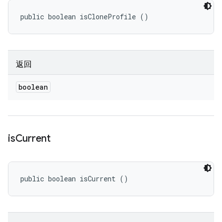
public boolean isCloneProfile ()
返回
boolean
is
Current
public boolean isCurrent ()