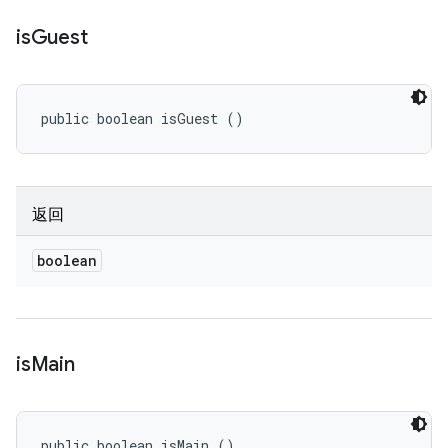
is
Guest
public boolean isGuest ()
返回
boolean
is
Main
public boolean isMain ()