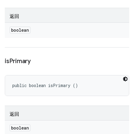
返回
boolean
is
Primary
public boolean isPrimary ()
返回
boolean