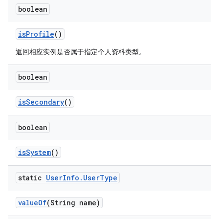
boolean
is
Profile
()
返回相应实例是否属于指定个人资料类型。
boolean
is
Secondary
()
boolean
is
System
()
static
User
Info
.
User
Type
value
Of
(String name)