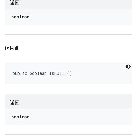
返回
boolean
is
Full
public boolean isFull ()
返回
boolean