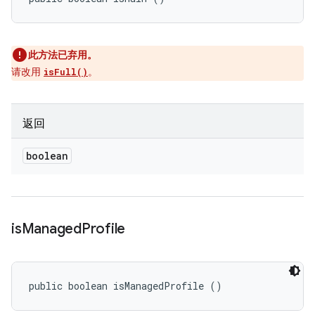
此方法已弃用。
请改用
。
isFull()
返回
boolean
is
Managed
Profile
public boolean isManagedProfile ()