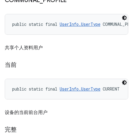
COMMUNAL
_
PROFILE
public static final 
UserInfo.UserType
 COMMUNAL_PRO
共享个人资料用户
当前
public static final 
UserInfo.UserType
 CURRENT
设备的当前前台用户
完整