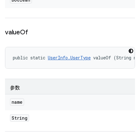
value
Of
public static 
UserInfo.UserType
 valueOf (String na
参数
name
String