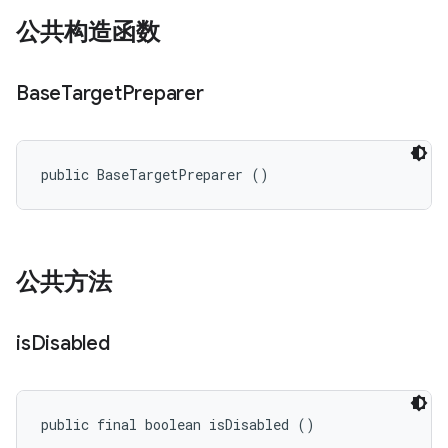
公共构造函数
Base
Target
Preparer
public BaseTargetPreparer ()
公共方法
is
Disabled
public final boolean isDisabled ()