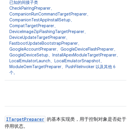
已知的间接子类
CheckPairingPreparer
、
CompanionRunCommandTargetPreparer
、
CompanionTestAppInstallSetup
、
CompatTargetPreparer
、
DeviceImageZipFlashingTargetPreparer
、
DeviceUpdateTargetPreparer
、
FastbootUpdateBootstrapPreparer
、
GoogleAccountPreparer
、GoogleDeviceFlashPreparer
、
GoogleDeviceSetup
、InstallApexModuleTargetPreparer
、
LocalEmulatorLaunch
、LocalEmulatorSnapshot
、
ModuleOemTargetPreparer
、PushFileInvoker
以及其他 6
个。
ITargetPreparer
的基本实现类，用于控制对象是否处于
停用状态。