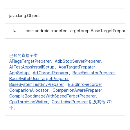
java.lang.Object
↳
com.android.tradefed.targetprep.BaseTargetPreparer
已知的直接子类
AFlagsTargetPreparer
、
AdbStopServerPreparer
、
AllTestAppsInstallSetup
、
AoaTargetPreparer
、
AppSetup
、
ArtChrootPreparer
、
BaseEmulatorPreparer
、
BaseSwitchUserTargetPreparer
、
BaseSystemTestEnvPreparer
、
BuildInfoRecorder
、
CompanionAllocator
、
CompanionAwarePreparer
、
CompileBootImageWithSpeedTargetPreparer
、
CpuThrottlingWaiter
、
CreateAvdPreparer
以及其他 70
个。