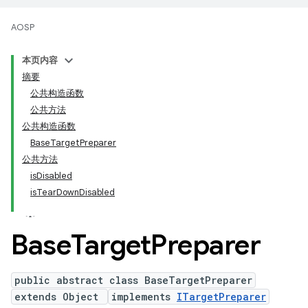
AOSP
本页内容
摘要
公共构造函数
公共方法
公共构造函数
BaseTargetPreparer
公共方法
isDisabled
isTearDownDisabled
Base
Target
Preparer
public abstract class BaseTargetPreparer
extends Object
implements
ITargetPreparer