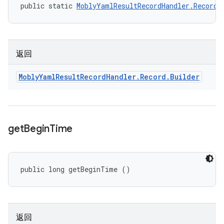
public static 
MoblyYamlResultRecordHandler.Record.
返回
Mobly
Yaml
Result
Record
Handler
.
Record
.
Builder
get
Begin
Time
public long getBeginTime ()
返回