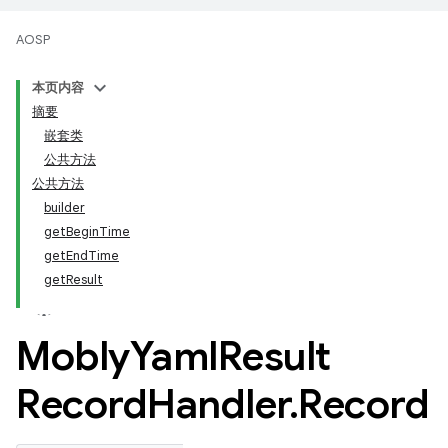
AOSP
本页内容
摘要
嵌套类
公共方法
公共方法
builder
getBeginTime
getEndTime
getResult
Mobly
Yaml
Result
Record
Handler
.
Record