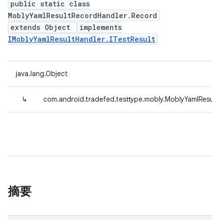
public static class
MoblyYamlResultRecordHandler.Record
extends Object
implements
IMoblyYamlResultHandler.ITestResult
java.lang.Object
↳
com.android.tradefed.testtype.mobly.MoblyYamlResul
摘要