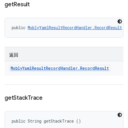
get
Result
public 
MoblyYamlResultRecordHandler.RecordResult
 g
返回
Mobly
Yaml
Result
Record
Handler
.
Record
Result
get
Stack
Trace
public String getStackTrace ()