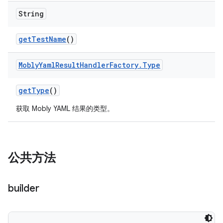
String
get
Test
Name
()
Mobly
Yaml
Result
Handler
Factory
.
Type
get
Type
()
获取 Mobly YAML 结果的类型。
公共方法
builder