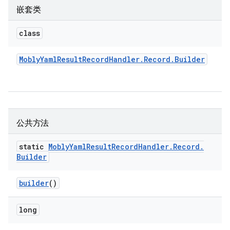
嵌套类
class
Mobly
Yaml
Result
Record
Handler
.
Record
.
Builder
公共方法
static
Mobly
Yaml
Result
Record
Handler
.
Record
.
Builder
builder
()
long