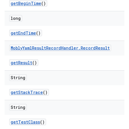
get
Begin
Time
()
long
get
End
Time
()
Mobly
Yaml
Result
Record
Handler
.
Record
Result
get
Result
()
String
get
Stack
Trace
()
String
get
Test
Class
()