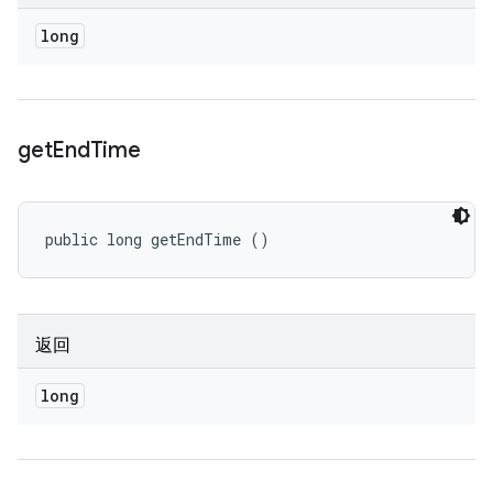
long
get
End
Time
public long getEndTime ()
返回
long