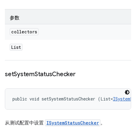
参数
collectors
List
set
System
Status
Checker
public void setSystemStatusChecker (List<
ISystemSt
从测试配置中设置
ISystemStatusChecker
。