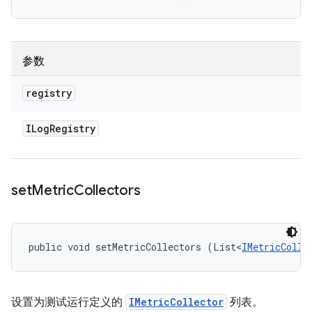
参数
registry
ILog
Registry
set
Metric
Collectors
public void setMetricCollectors (List<
IMetricColle
设置为测试运行定义的
IMetricCollector
列表。