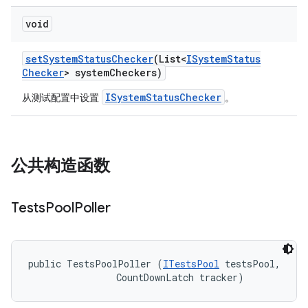
void
set
System
Status
Checker
(List<
ISystem
Status
Checker
> system
Checkers)
ISystemStatusChecker
从测试配置中设置
。
公共构造函数
Tests
Pool
Poller
public TestsPoolPoller (
ITestsPool
 testsPool, 

                CountDownLatch tracker)