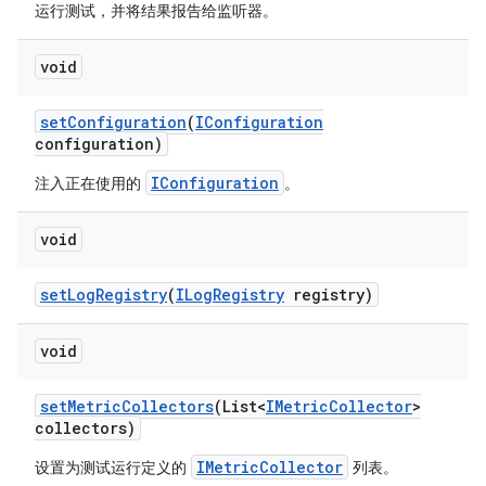
运行测试，并将结果报告给监听器。
void
set
Configuration
(
IConfiguration
configuration)
IConfiguration
注入正在使用的
。
void
set
Log
Registry
(
ILog
Registry
registry)
void
set
Metric
Collectors
(List<
IMetric
Collector
>
collectors)
IMetricCollector
设置为测试运行定义的
列表。