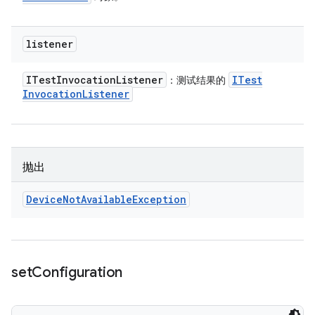
listener
ITest
Invocation
Listener
ITest
：测试结果的
Invocation
Listener
抛出
Device
Not
Available
Exception
set
Configuration