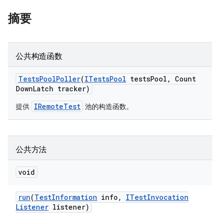
摘要
公共构造函数
Tests
Pool
Poller
(
ITests
Pool
tests
Pool
,
Count
Down
Latch tracker)
IRemoteTest
提供
池的构造函数。
公共方法
void
run
(
Test
Information
info
,
ITest
Invocation
Listener
listener)