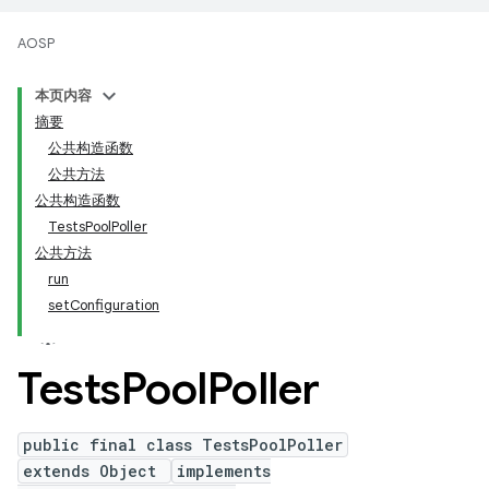
AOSP
本页内容
摘要
公共构造函数
公共方法
公共构造函数
TestsPoolPoller
公共方法
run
setConfiguration
Tests
Pool
Poller
public final class TestsPoolPoller
extends Object
implements