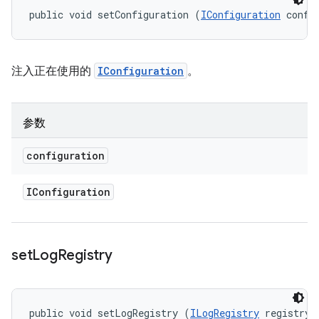
public void setConfiguration (
IConfiguration
 confi
注入正在使用的
IConfiguration
。
参数
configuration
IConfiguration
set
Log
Registry
public void setLogRegistry (
ILogRegistry
 registry)